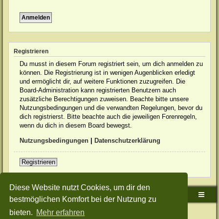
Registrieren
Du musst in diesem Forum registriert sein, um dich anmelden zu
können. Die Registrierung ist in wenigen Augenblicken erledigt
und ermöglicht dir, auf weitere Funktionen zuzugreifen. Die
Board-Administration kann registrierten Benutzern auch
zusätzliche Berechtigungen zuweisen. Beachte bitte unsere
Nutzungsbedingungen und die verwandten Regelungen, bevor du
dich registrierst. Bitte beachte auch die jeweiligen Forenregeln,
wenn du dich in diesem Board bewegst.
Nutzungsbedingungen
|
Datenschutzerklärung
Registrieren
Diese Website nutzt Cookies, um dir den
Sudden-Strike-Maps.de Hauptseite
Foren-Übersicht
bestmöglichen Komfort bei der Nutzung zu
bieten.
Mehr erfahren
Powered by
phpBB
® Forum Software © phpBB Limited