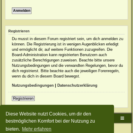
Registrieren
Du musst in diesem Forum registriert sein, um dich anmelden zu
können. Die Registrierung ist in wenigen Augenblicken erledigt
und ermöglicht dir, auf weitere Funktionen zuzugreifen. Die
Board-Administration kann registrierten Benutzern auch
zusätzliche Berechtigungen zuweisen. Beachte bitte unsere
Nutzungsbedingungen und die verwandten Regelungen, bevor du
dich registrierst. Bitte beachte auch die jeweiligen Forenregeln,
wenn du dich in diesem Board bewegst.
Nutzungsbedingungen
|
Datenschutzerklärung
Registrieren
Diese Website nutzt Cookies, um dir den
Sudden-Strike-Maps.de Hauptseite
Foren-Übersicht
bestmöglichen Komfort bei der Nutzung zu
bieten.
Mehr erfahren
Powered by
phpBB
® Forum Software © phpBB Limited