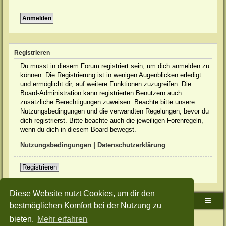
Registrieren
Du musst in diesem Forum registriert sein, um dich anmelden zu
können. Die Registrierung ist in wenigen Augenblicken erledigt
und ermöglicht dir, auf weitere Funktionen zuzugreifen. Die
Board-Administration kann registrierten Benutzern auch
zusätzliche Berechtigungen zuweisen. Beachte bitte unsere
Nutzungsbedingungen und die verwandten Regelungen, bevor du
dich registrierst. Bitte beachte auch die jeweiligen Forenregeln,
wenn du dich in diesem Board bewegst.
Nutzungsbedingungen
|
Datenschutzerklärung
Registrieren
Diese Website nutzt Cookies, um dir den
Sudden-Strike-Maps.de Hauptseite
Foren-Übersicht
bestmöglichen Komfort bei der Nutzung zu
bieten.
Mehr erfahren
Powered by
phpBB
® Forum Software © phpBB Limited