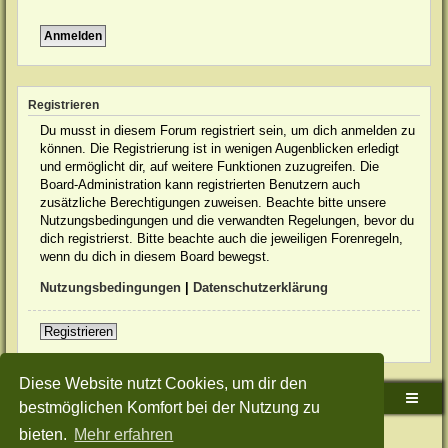
Registrieren
Du musst in diesem Forum registriert sein, um dich anmelden zu
können. Die Registrierung ist in wenigen Augenblicken erledigt
und ermöglicht dir, auf weitere Funktionen zuzugreifen. Die
Board-Administration kann registrierten Benutzern auch
zusätzliche Berechtigungen zuweisen. Beachte bitte unsere
Nutzungsbedingungen und die verwandten Regelungen, bevor du
dich registrierst. Bitte beachte auch die jeweiligen Forenregeln,
wenn du dich in diesem Board bewegst.
Nutzungsbedingungen
|
Datenschutzerklärung
Registrieren
Diese Website nutzt Cookies, um dir den
Sudden-Strike-Maps.de Hauptseite
Foren-Übersicht
bestmöglichen Komfort bei der Nutzung zu
bieten.
Mehr erfahren
Powered by
phpBB
® Forum Software © phpBB Limited