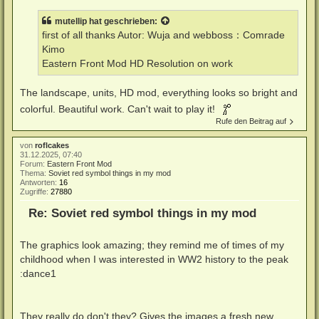
mutellip
hat geschrieben:
first of all thanks Autor: Wuja and webboss：Comrade
Kimo
Eastern Front Mod HD Resolution on work
The landscape, units, HD mod, everything looks so bright and
colorful. Beautiful work. Can't wait to play it!
Rufe den Beitrag auf
von
roflcakes
31.12.2025, 07:40
Forum:
Eastern Front Mod
Thema:
Soviet red symbol things in my mod
Antworten:
16
Zugriffe:
27880
Re: Soviet red symbol things in my mod
The graphics look amazing; they remind me of times of my
childhood when I was interested in WW2 history to the peak
:dance1
They really do don't they? Gives the images a fresh new