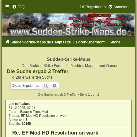
FAQ
Registrieren
Anmelden
Sudden-Strike-Maps.de Hauptseite
Foren-Übersicht
Suche
Sudden-Strike-Maps
Das Sudden Strike Forum für Modder, Mapper und Gamer !
Die Suche ergab 3 Treffer
Zur erweiterten Suche
Suche
Erweiterte Suche
Die Suche ergab 3 Treffer • Seite
1
von
1
von
roflcakes
31.12.2025, 07:41
Forum:
Eastern Front Mod
Thema:
EF Mod HD Resolution on work
Antworten:
8
Zugriffe:
10168
Re: EF Mod HD Resolution on work