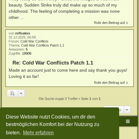
beauty. Sudden Strike truly did make up so much of my
childhood. The feeling of completing a mission was none
other ...
Rufe den Beitrag auf
von
roflcakes
31.12.2025, 06:58
Forum:
Cold War Conflicts
Thema:
Cold War Conflicts Patch 1.1
Antworten:
5
Zugriffe:
19906
Re: Cold War Conflicts Patch 1.1
Made an account just to come here and say thank you guys!
Loving it so far!
Rufe den Beitrag auf
Die Suche ergab 3 Treffer • Seite
1
von
1
Gehe zu
Diese Website nutzt Cookies, um dir den
Sudden-Strike-Maps.de Hauptseite
Foren-Übersicht
bestmöglichen Komfort bei der Nutzung zu
bieten.
Mehr erfahren
Powered by
phpBB
® Forum Software © phpBB Limited
Deutsche Übersetzung durch
phpBB.de