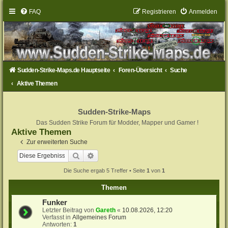
FAQ
Registrieren
Anmelden
Sudden-Strike-Maps.de Hauptseite
Foren-Übersicht
Suche
Aktive Themen
Sudden-Strike-Maps
Das Sudden Strike Forum für Modder, Mapper und Gamer !
Aktive Themen
Zur erweiterten Suche
Suche
Erweiterte Suche
Die Suche ergab 5 Treffer • Seite
1
von
1
Themen
Funker
Letzter Beitrag von
Gareth
«
10.08.2026, 12:20
Verfasst in
Allgemeines Forum
Antworten:
1