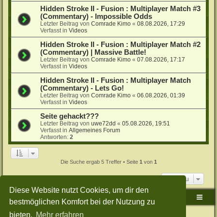
Hidden Stroke II - Fusion : Multiplayer Match #3
(Commentary) - Impossible Odds
Letzter Beitrag von
Comrade Kimo
«
08.08.2026, 17:29
Verfasst in
Videos
Hidden Stroke II - Fusion : Multiplayer Match #2
(Commentary) | Massive Battle!
Letzter Beitrag von
Comrade Kimo
«
07.08.2026, 17:17
Verfasst in
Videos
Hidden Stroke II - Fusion : Multiplayer Match
(Commentary) - Lets Go!
Letzter Beitrag von
Comrade Kimo
«
06.08.2026, 01:39
Verfasst in
Videos
Seite gehackt???
Letzter Beitrag von
uwe72dd
«
05.08.2026, 19:51
Verfasst in
Allgemeines Forum
Antworten:
2
Die Suche ergab 5 Treffer • Seite
1
von
1
Gehe zu
Diese Website nutzt Cookies, um dir den
Sudden-Strike-Maps.de Hauptseite
Foren-Übersicht
bestmöglichen Komfort bei der Nutzung zu
bieten.
Mehr erfahren
Powered by
phpBB
® Forum Software © phpBB Limited