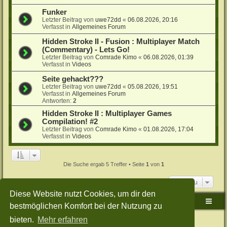
Funker
Letzter Beitrag von
uwe72dd
«
06.08.2026, 20:16
Verfasst in
Allgemeines Forum
Hidden Stroke II - Fusion : Multiplayer Match
(Commentary) - Lets Go!
Letzter Beitrag von
Comrade Kimo
«
06.08.2026, 01:39
Verfasst in
Videos
Seite gehackt???
Letzter Beitrag von
uwe72dd
«
05.08.2026, 19:51
Verfasst in
Allgemeines Forum
Antworten:
2
Hidden Stroke II : Multiplayer Games
Compilation! #2
Letzter Beitrag von
Comrade Kimo
«
01.08.2026, 17:04
Verfasst in
Videos
Die Suche ergab 5 Treffer • Seite
1
von
1
Gehe zu
Diese Website nutzt Cookies, um dir den
Sudden-Strike-Maps.de Hauptseite
Foren-Übersicht
bestmöglichen Komfort bei der Nutzung zu
bieten.
Mehr erfahren
Powered by
phpBB
® Forum Software © phpBB Limited