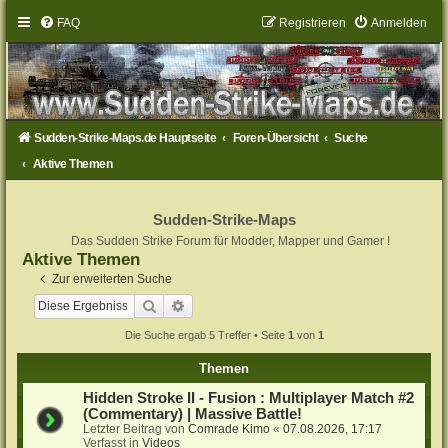
FAQ
Registrieren
Anmelden
Sudden-Strike-Maps.de Hauptseite
Foren-Übersicht
Suche
Aktive Themen
Sudden-Strike-Maps
Das Sudden Strike Forum für Modder, Mapper und Gamer !
Aktive Themen
Zur erweiterten Suche
Suche
Erweiterte Suche
Die Suche ergab 5 Treffer • Seite
1
von
1
Themen
Hidden Stroke II - Fusion : Multiplayer Match #2
(Commentary) | Massive Battle!
Letzter Beitrag von
Comrade Kimo
«
07.08.2026, 17:17
Verfasst in
Videos