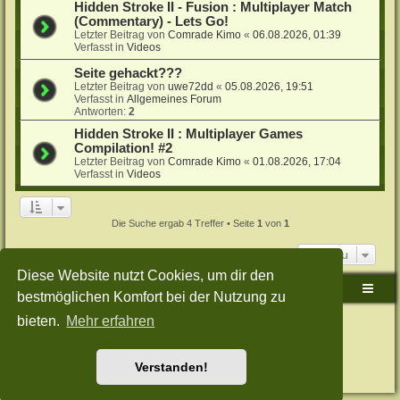
Hidden Stroke II - Fusion : Multiplayer Match
(Commentary) - Lets Go!
Letzter Beitrag von
Comrade Kimo
«
06.08.2026, 01:39
Verfasst in
Videos
Seite gehackt???
Letzter Beitrag von
uwe72dd
«
05.08.2026, 19:51
Verfasst in
Allgemeines Forum
Antworten:
2
Hidden Stroke II : Multiplayer Games
Compilation! #2
Letzter Beitrag von
Comrade Kimo
«
01.08.2026, 17:04
Verfasst in
Videos
Die Suche ergab 4 Treffer • Seite
1
von
1
Gehe zu
Diese Website nutzt Cookies, um dir den
Sudden-Strike-Maps.de Hauptseite
Foren-Übersicht
bestmöglichen Komfort bei der Nutzung zu
bieten.
Mehr erfahren
Powered by
phpBB
® Forum Software © phpBB Limited
Deutsche Übersetzung durch
phpBB.de
Style: Green-Style-Split by Joyce&Luna
phpBB-Style-Design
Datenschutz
|
Nutzungsbedingungen
Verstanden!