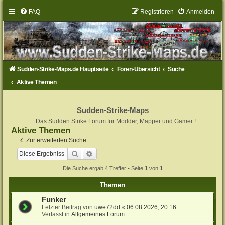
FAQ
Registrieren
Anmelden
Sudden-Strike-Maps.de Hauptseite
Foren-Übersicht
Suche
Aktive Themen
Sudden-Strike-Maps
Das Sudden Strike Forum für Modder, Mapper und Gamer !
Aktive Themen
Zur erweiterten Suche
Suche
Erweiterte Suche
Die Suche ergab 4 Treffer • Seite
1
von
1
Themen
Funker
Letzter Beitrag von
uwe72dd
«
06.08.2026, 20:16
Verfasst in
Allgemeines Forum