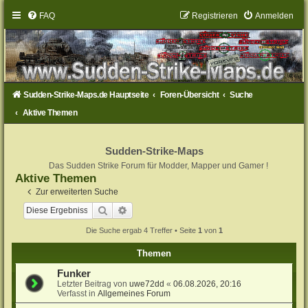
FAQ
Registrieren
Anmelden
Sudden-Strike-Maps.de Hauptseite
Foren-Übersicht
Suche
Aktive Themen
Sudden-Strike-Maps
Das Sudden Strike Forum für Modder, Mapper und Gamer !
Aktive Themen
Zur erweiterten Suche
Suche
Erweiterte Suche
Die Suche ergab 4 Treffer • Seite
1
von
1
Themen
Funker
Letzter Beitrag von
uwe72dd
«
06.08.2026, 20:16
Verfasst in
Allgemeines Forum