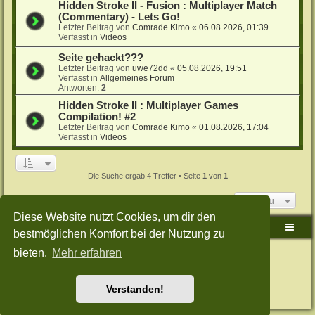
Hidden Stroke II - Fusion : Multiplayer Match
(Commentary) - Lets Go!
Letzter Beitrag von
Comrade Kimo
«
06.08.2026, 01:39
Verfasst in
Videos
Seite gehackt???
Letzter Beitrag von
uwe72dd
«
05.08.2026, 19:51
Verfasst in
Allgemeines Forum
Antworten:
2
Hidden Stroke II : Multiplayer Games
Compilation! #2
Letzter Beitrag von
Comrade Kimo
«
01.08.2026, 17:04
Verfasst in
Videos
Die Suche ergab 4 Treffer • Seite
1
von
1
Gehe zu
Diese Website nutzt Cookies, um dir den
Sudden-Strike-Maps.de Hauptseite
Foren-Übersicht
bestmöglichen Komfort bei der Nutzung zu
bieten.
Mehr erfahren
Powered by
phpBB
® Forum Software © phpBB Limited
Deutsche Übersetzung durch
phpBB.de
Style: Green-Style-Split by Joyce&Luna
phpBB-Style-Design
Datenschutz
|
Nutzungsbedingungen
Verstanden!