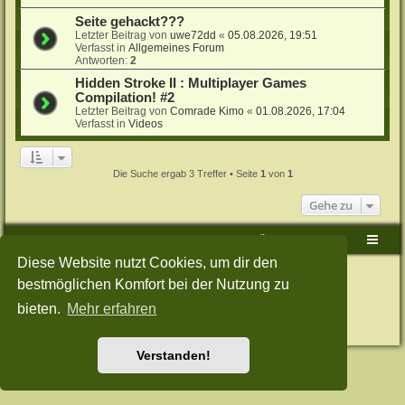
Seite gehackt???
Letzter Beitrag von
uwe72dd
«
05.08.2026, 19:51
Verfasst in
Allgemeines Forum
Antworten:
2
Hidden Stroke II : Multiplayer Games
Compilation! #2
Letzter Beitrag von
Comrade Kimo
«
01.08.2026, 17:04
Verfasst in
Videos
Die Suche ergab 3 Treffer • Seite
1
von
1
Gehe zu
Sudden-Strike-Maps.de Hauptseite
Foren-Übersicht
Diese Website nutzt Cookies, um dir den
Powered by
phpBB
® Forum Software © phpBB Limited
bestmöglichen Komfort bei der Nutzung zu
Deutsche Übersetzung durch
phpBB.de
Style: Green-Style-Split by Joyce&Luna
phpBB-Style-Design
bieten.
Mehr erfahren
Datenschutz
|
Nutzungsbedingungen
Verstanden!