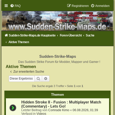
FAQ
Registrieren
Anmelden
Sudden-Strike-Maps.de Hauptseite
Foren-Übersicht
Suche
Aktive Themen
Sudden-Strike-Maps
Das Sudden Strike Forum für Modder, Mapper und Gamer !
Aktive Themen
Zur erweiterten Suche
Suche
Erweiterte Suche
Die Suche ergab 3 Treffer • Seite
1
von
1
Themen
Hidden Stroke II - Fusion : Multiplayer Match
(Commentary) - Lets Go!
Letzter Beitrag von
Comrade Kimo
«
06.08.2026, 01:39
Verfasst in
Videos