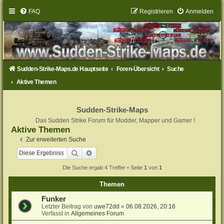
FAQ
Registrieren
Anmelden
Sudden-Strike-Maps.de Hauptseite
Foren-Übersicht
Suche
Aktive Themen
Sudden-Strike-Maps
Das Sudden Strike Forum für Modder, Mapper und Gamer !
Aktive Themen
Zur erweiterten Suche
Suche
Erweiterte Suche
Die Suche ergab 4 Treffer • Seite
1
von
1
Themen
Funker
Letzter Beitrag von
uwe72dd
«
06.08.2026, 20:16
Verfasst in
Allgemeines Forum