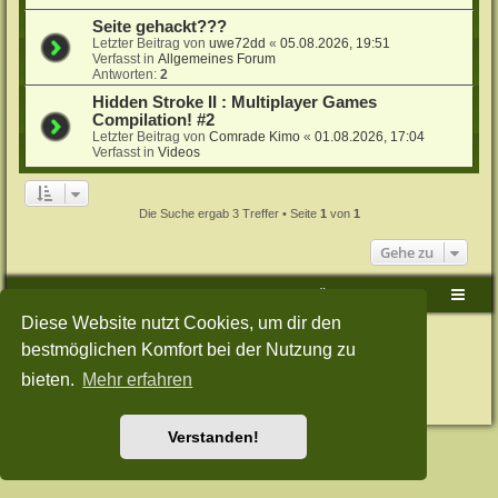
Seite gehackt???
Letzter Beitrag von
uwe72dd
«
05.08.2026, 19:51
Verfasst in
Allgemeines Forum
Antworten:
2
Hidden Stroke II : Multiplayer Games
Compilation! #2
Letzter Beitrag von
Comrade Kimo
«
01.08.2026, 17:04
Verfasst in
Videos
Die Suche ergab 3 Treffer • Seite
1
von
1
Gehe zu
Sudden-Strike-Maps.de Hauptseite
Foren-Übersicht
Diese Website nutzt Cookies, um dir den
Powered by
phpBB
® Forum Software © phpBB Limited
bestmöglichen Komfort bei der Nutzung zu
Deutsche Übersetzung durch
phpBB.de
Style: Green-Style-Split by Joyce&Luna
phpBB-Style-Design
bieten.
Mehr erfahren
Datenschutz
|
Nutzungsbedingungen
Verstanden!