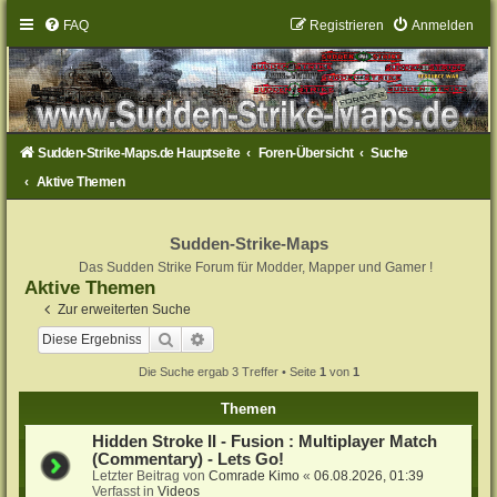
FAQ
Registrieren
Anmelden
Sudden-Strike-Maps.de Hauptseite
Foren-Übersicht
Suche
Aktive Themen
Sudden-Strike-Maps
Das Sudden Strike Forum für Modder, Mapper und Gamer !
Aktive Themen
Zur erweiterten Suche
Suche
Erweiterte Suche
Die Suche ergab 3 Treffer • Seite
1
von
1
Themen
Hidden Stroke II - Fusion : Multiplayer Match
(Commentary) - Lets Go!
Letzter Beitrag von
Comrade Kimo
«
06.08.2026, 01:39
Verfasst in
Videos