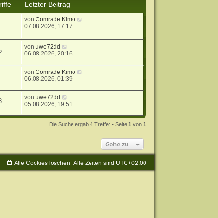
iffe
Letzter Beitrag
von
Comrade Kimo
1
07.08.2026, 17:17
von
uwe72dd
5
06.08.2026, 20:16
von
Comrade Kimo
8
06.08.2026, 01:39
von
uwe72dd
8
05.08.2026, 19:51
Die Suche ergab 4 Treffer • Seite
1
von
1
Gehe zu
Alle Cookies löschen
Alle Zeiten sind
UTC+02:00