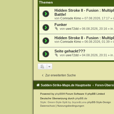
Themen
Hidden Stroke II - Fusion : Mult
Battle!
von
Comrade Kimo
»
07.08.2026, 17:17
» 
Funker
von
uwe72dd
»
06.08.2026, 20:16
» in
Hidden Stroke II - Fusion : Multi
von
Comrade Kimo
»
06.08.2026, 01:39
» 
Seite gehackt???
von
uwe72dd
»
04.08.2026, 20:31
» in
Zur erweiterten Suche
Sudden-Strike-Maps.de Hauptseite
Foren-Übers
Powered by
phpBB
® Forum Software © phpBB Limited
Deutsche Übersetzung durch
phpBB.de
Style: Green-Style-Split by Joyce&Luna
phpBB-Style-Design
Datenschutz
|
Nutzungsbedingungen