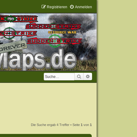
Registrieren
Anmelden
Suche
Erweiterte Suche
Die Suche ergab 4 Treffer • Seite
1
von
1