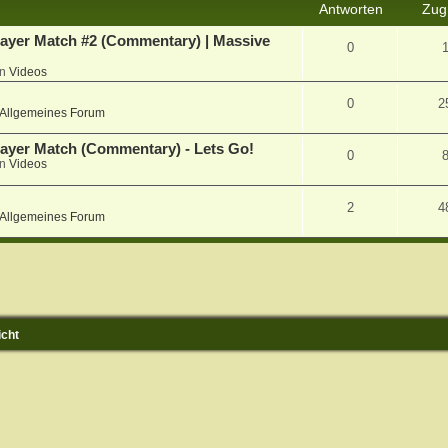
Antworten
Zugr
iplayer Match #2 (Commentary) | Massive
0
in
Videos
0
2
Allgemeines Forum
player Match (Commentary) - Lets Go!
0
in
Videos
2
4
Allgemeines Forum
icht