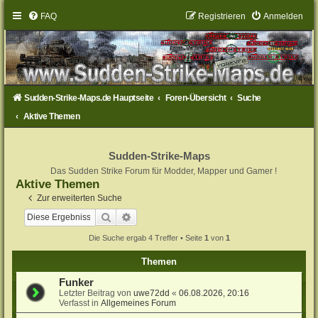
FAQ
Registrieren
Anmelden
Sudden-Strike-Maps.de Hauptseite
Foren-Übersicht
Suche
Aktive Themen
Sudden-Strike-Maps
Das Sudden Strike Forum für Modder, Mapper und Gamer !
Aktive Themen
Zur erweiterten Suche
Suche
Erweiterte Suche
Die Suche ergab 4 Treffer • Seite
1
von
1
Themen
Funker
Letzter Beitrag von
uwe72dd
«
06.08.2026, 20:16
Verfasst in
Allgemeines Forum