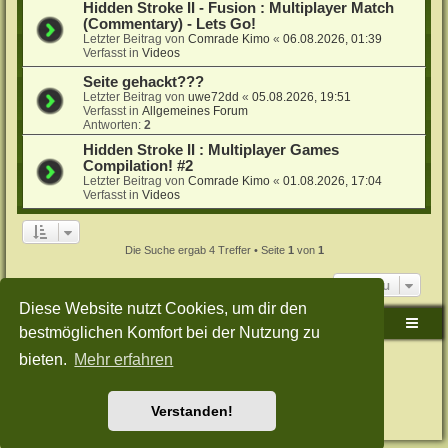
Hidden Stroke II - Fusion : Multiplayer Match
(Commentary) - Lets Go!
Letzter Beitrag von
Comrade Kimo
«
06.08.2026, 01:39
Verfasst in
Videos
Seite gehackt???
Letzter Beitrag von
uwe72dd
«
05.08.2026, 19:51
Verfasst in
Allgemeines Forum
Antworten:
2
Hidden Stroke II : Multiplayer Games
Compilation! #2
Letzter Beitrag von
Comrade Kimo
«
01.08.2026, 17:04
Verfasst in
Videos
Die Suche ergab 4 Treffer • Seite
1
von
1
Gehe zu
Diese Website nutzt Cookies, um dir den
Sudden-Strike-Maps.de Hauptseite
Foren-Übersicht
bestmöglichen Komfort bei der Nutzung zu
bieten.
Mehr erfahren
Powered by
phpBB
® Forum Software © phpBB Limited
Deutsche Übersetzung durch
phpBB.de
Style: Green-Style-Split by Joyce&Luna
phpBB-Style-Design
Datenschutz
|
Nutzungsbedingungen
Verstanden!