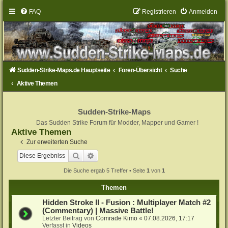
FAQ
Registrieren
Anmelden
Sudden-Strike-Maps.de Hauptseite
Foren-Übersicht
Suche
Aktive Themen
Sudden-Strike-Maps
Das Sudden Strike Forum für Modder, Mapper und Gamer !
Aktive Themen
Zur erweiterten Suche
Suche
Erweiterte Suche
Die Suche ergab 5 Treffer • Seite
1
von
1
Themen
Hidden Stroke II - Fusion : Multiplayer Match #2
(Commentary) | Massive Battle!
Letzter Beitrag von
Comrade Kimo
«
07.08.2026, 17:17
Verfasst in
Videos