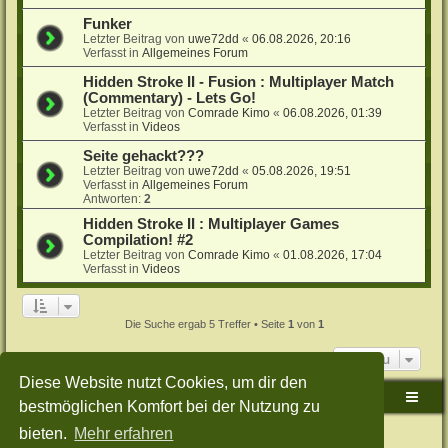
Funker
Letzter Beitrag von
uwe72dd
«
06.08.2026, 20:16
Verfasst in
Allgemeines Forum
Hidden Stroke II - Fusion : Multiplayer Match
(Commentary) - Lets Go!
Letzter Beitrag von
Comrade Kimo
«
06.08.2026, 01:39
Verfasst in
Videos
Seite gehackt???
Letzter Beitrag von
uwe72dd
«
05.08.2026, 19:51
Verfasst in
Allgemeines Forum
Antworten:
2
Hidden Stroke II : Multiplayer Games
Compilation! #2
Letzter Beitrag von
Comrade Kimo
«
01.08.2026, 17:04
Verfasst in
Videos
Die Suche ergab 5 Treffer • Seite
1
von
1
Gehe zu
Diese Website nutzt Cookies, um dir den
Sudden-Strike-Maps.de Hauptseite
Foren-Übersicht
bestmöglichen Komfort bei der Nutzung zu
bieten.
Mehr erfahren
Powered by
phpBB
® Forum Software © phpBB Limited