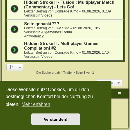
Hidden Stroke II - Fusion : Multiplayer Match
(Commentary) - Lets Go!
Letzter Beitrag von
Comrade Kimo
«
06.08.2026, 01:39
Verfasst in
Videos
Seite gehackt???
Letzter Beitrag von
uwe72dd
«
05.08.2026, 19:51
Verfasst in
Allgemeines Forum
Antworten:
2
Hidden Stroke II : Multiplayer Games
Compilation! #2
Letzter Beitrag von
Comrade Kimo
«
01.08.2026, 17:04
Verfasst in
Videos
Die Suche ergab 4 Treffer • Seite
1
von
1
Gehe zu
Diese Website nutzt Cookies, um dir den
Sudden-Strike-Maps.de Hauptseite
Foren-Übersicht
bestmöglichen Komfort bei der Nutzung zu
bieten.
Mehr erfahren
Powered by
phpBB
® Forum Software © phpBB Limited
Deutsche Übersetzung durch
phpBB.de
Style: Green-Style-Split by Joyce&Luna
phpBB-Style-Design
Datenschutz
|
Nutzungsbedingungen
Verstanden!