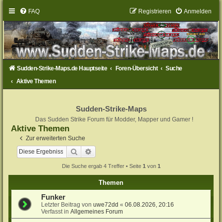
FAQ
Registrieren
Anmelden
Sudden-Strike-Maps.de Hauptseite
Foren-Übersicht
Suche
Aktive Themen
Sudden-Strike-Maps
Das Sudden Strike Forum für Modder, Mapper und Gamer !
Aktive Themen
Zur erweiterten Suche
Suche
Erweiterte Suche
Die Suche ergab 4 Treffer • Seite
1
von
1
Themen
Funker
Letzter Beitrag von
uwe72dd
«
06.08.2026, 20:16
Verfasst in
Allgemeines Forum