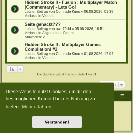
Hidden Stroke II - Fusion : Multiplayer Match
(Commentary) - Lets Go!
Letzter Beitrag von
Comrade Kimo
«
06.08.2026, 01:39
Verfasst in
Videos
Seite gehackt???
Letzter Beitrag von
uwe72dd
«
05.08.2026, 19:51
Verfasst in
Allgemeines Forum
Antworten:
2
Hidden Stroke II : Multiplayer Games
Compilation! #2
Letzter Beitrag von
Comrade Kimo
«
01.08.2026, 17:04
Verfasst in
Videos
Die Suche ergab 4 Treffer • Seite
1
von
1
Gehe zu
Diese Website nutzt Cookies, um dir den
Sudden-Strike-Maps.de Hauptseite
Foren-Übersicht
bestmöglichen Komfort bei der Nutzung zu
bieten.
Mehr erfahren
Powered by
phpBB
® Forum Software © phpBB Limited
Deutsche Übersetzung durch
phpBB.de
Style: Green-Style-Split by Joyce&Luna
phpBB-Style-Design
Datenschutz
|
Nutzungsbedingungen
Verstanden!