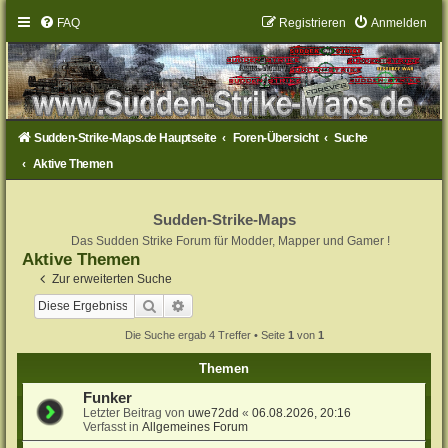
FAQ
Registrieren
Anmelden
Sudden-Strike-Maps.de Hauptseite
Foren-Übersicht
Suche
Aktive Themen
Sudden-Strike-Maps
Das Sudden Strike Forum für Modder, Mapper und Gamer !
Aktive Themen
Zur erweiterten Suche
Suche
Erweiterte Suche
Die Suche ergab 4 Treffer • Seite
1
von
1
Themen
Funker
Letzter Beitrag von
uwe72dd
«
06.08.2026, 20:16
Verfasst in
Allgemeines Forum