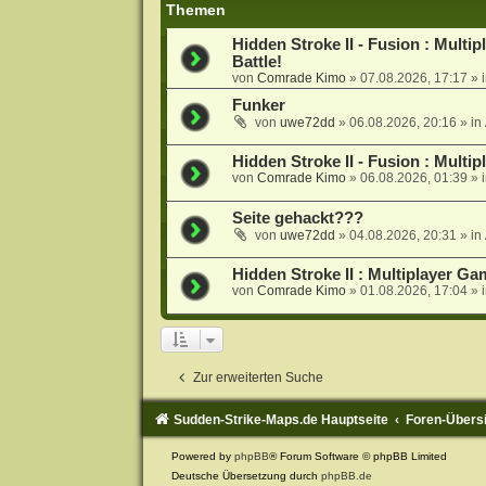
Themen
Hidden Stroke II - Fusion : Mult
Battle!
von
Comrade Kimo
»
07.08.2026, 17:17
» 
Funker
von
uwe72dd
»
06.08.2026, 20:16
» in
Hidden Stroke II - Fusion : Multi
von
Comrade Kimo
»
06.08.2026, 01:39
» 
Seite gehackt???
von
uwe72dd
»
04.08.2026, 20:31
» in
Hidden Stroke II : Multiplayer G
von
Comrade Kimo
»
01.08.2026, 17:04
» 
Zur erweiterten Suche
Sudden-Strike-Maps.de Hauptseite
Foren-Übers
Powered by
phpBB
® Forum Software © phpBB Limited
Deutsche Übersetzung durch
phpBB.de