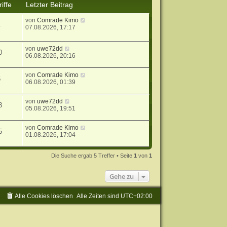
iffe
Letzter Beitrag
von
Comrade Kimo
1
07.08.2026, 17:17
von
uwe72dd
0
06.08.2026, 20:16
von
Comrade Kimo
6
06.08.2026, 01:39
von
uwe72dd
3
05.08.2026, 19:51
von
Comrade Kimo
5
01.08.2026, 17:04
Die Suche ergab 5 Treffer • Seite
1
von
1
Gehe zu
Alle Cookies löschen
Alle Zeiten sind
UTC+02:00