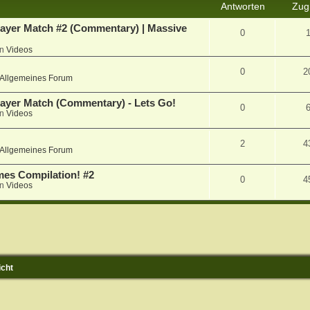
Antworten
Zugr
iplayer Match #2 (Commentary) | Massive
0
in
Videos
0
2
Allgemeines Forum
player Match (Commentary) - Lets Go!
0
in
Videos
2
4
Allgemeines Forum
ames Compilation! #2
0
4
in
Videos
icht