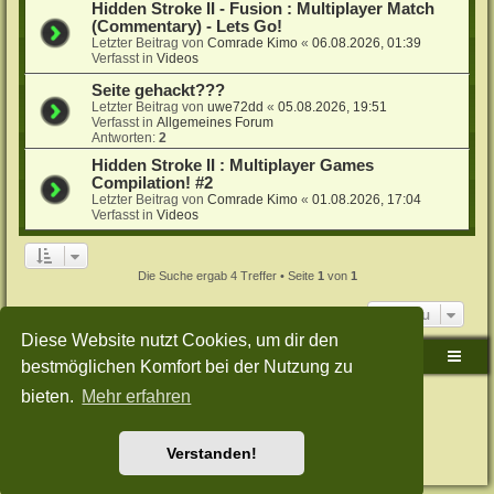
Hidden Stroke II - Fusion : Multiplayer Match
(Commentary) - Lets Go!
Letzter Beitrag von
Comrade Kimo
«
06.08.2026, 01:39
Verfasst in
Videos
Seite gehackt???
Letzter Beitrag von
uwe72dd
«
05.08.2026, 19:51
Verfasst in
Allgemeines Forum
Antworten:
2
Hidden Stroke II : Multiplayer Games
Compilation! #2
Letzter Beitrag von
Comrade Kimo
«
01.08.2026, 17:04
Verfasst in
Videos
Die Suche ergab 4 Treffer • Seite
1
von
1
Gehe zu
Diese Website nutzt Cookies, um dir den
Sudden-Strike-Maps.de Hauptseite
Foren-Übersicht
bestmöglichen Komfort bei der Nutzung zu
bieten.
Mehr erfahren
Powered by
phpBB
® Forum Software © phpBB Limited
Deutsche Übersetzung durch
phpBB.de
Style: Green-Style-Split by Joyce&Luna
phpBB-Style-Design
Datenschutz
|
Nutzungsbedingungen
Verstanden!