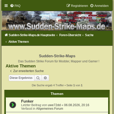
FAQ
Registrieren
Anmelden
Sudden-Strike-Maps.de Hauptseite
Foren-Übersicht
Suche
Aktive Themen
Sudden-Strike-Maps
Das Sudden Strike Forum für Modder, Mapper und Gamer !
Aktive Themen
Zur erweiterten Suche
Suche
Erweiterte Suche
Die Suche ergab 4 Treffer • Seite
1
von
1
Themen
Funker
Letzter Beitrag von
uwe72dd
«
06.08.2026, 20:16
Verfasst in
Allgemeines Forum