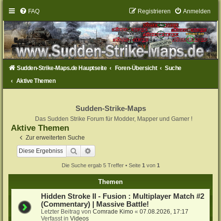
FAQ
Registrieren
Anmelden
Sudden-Strike-Maps.de Hauptseite
Foren-Übersicht
Suche
Aktive Themen
Sudden-Strike-Maps
Das Sudden Strike Forum für Modder, Mapper und Gamer !
Aktive Themen
Zur erweiterten Suche
Suche
Erweiterte Suche
Die Suche ergab 5 Treffer • Seite
1
von
1
Themen
Hidden Stroke II - Fusion : Multiplayer Match #2
(Commentary) | Massive Battle!
Letzter Beitrag von
Comrade Kimo
«
07.08.2026, 17:17
Verfasst in
Videos