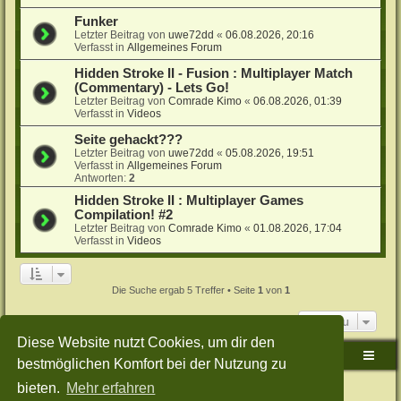
Funker
Letzter Beitrag von
uwe72dd
«
06.08.2026, 20:16
Verfasst in
Allgemeines Forum
Hidden Stroke II - Fusion : Multiplayer Match
(Commentary) - Lets Go!
Letzter Beitrag von
Comrade Kimo
«
06.08.2026, 01:39
Verfasst in
Videos
Seite gehackt???
Letzter Beitrag von
uwe72dd
«
05.08.2026, 19:51
Verfasst in
Allgemeines Forum
Antworten:
2
Hidden Stroke II : Multiplayer Games
Compilation! #2
Letzter Beitrag von
Comrade Kimo
«
01.08.2026, 17:04
Verfasst in
Videos
Die Suche ergab 5 Treffer • Seite
1
von
1
Gehe zu
Diese Website nutzt Cookies, um dir den
Sudden-Strike-Maps.de Hauptseite
Foren-Übersicht
bestmöglichen Komfort bei der Nutzung zu
bieten.
Mehr erfahren
Powered by
phpBB
® Forum Software © phpBB Limited