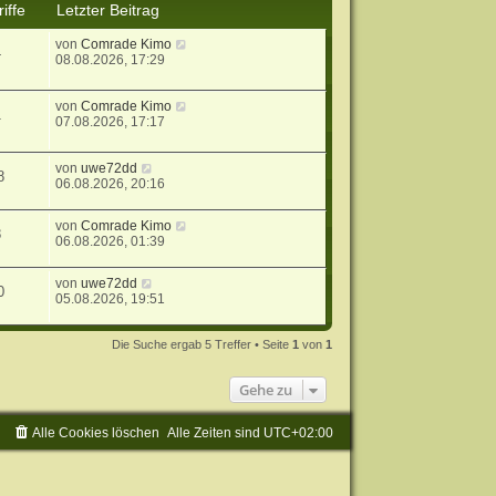
iffe
Letzter Beitrag
von
Comrade Kimo
4
08.08.2026, 17:29
von
Comrade Kimo
1
07.08.2026, 17:17
von
uwe72dd
8
06.08.2026, 20:16
von
Comrade Kimo
8
06.08.2026, 01:39
von
uwe72dd
0
05.08.2026, 19:51
Die Suche ergab 5 Treffer • Seite
1
von
1
Gehe zu
Alle Cookies löschen
Alle Zeiten sind
UTC+02:00