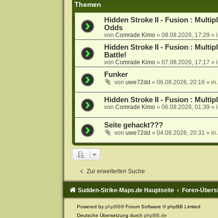
Themen
Hidden Stroke II - Fusion : Multi
Odds
von
Comrade Kimo
»
08.08.2026, 17:29
» 
Hidden Stroke II - Fusion : Mult
Battle!
von
Comrade Kimo
»
07.08.2026, 17:17
» 
Funker
von
uwe72dd
»
06.08.2026, 20:16
» in
Hidden Stroke II - Fusion : Multi
von
Comrade Kimo
»
06.08.2026, 01:39
» 
Seite gehackt???
von
uwe72dd
»
04.08.2026, 20:31
» in
Zur erweiterten Suche
Sudden-Strike-Maps.de Hauptseite
Foren-Übers
Powered by
phpBB
® Forum Software © phpBB Limited
Deutsche Übersetzung durch
phpBB.de