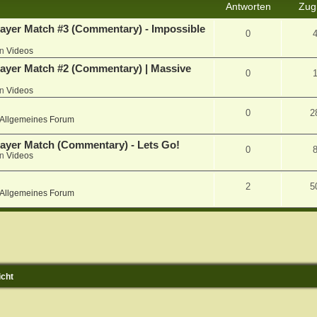
Antworten
Zugr
player Match #3 (Commentary) - Impossible
0
in
Videos
iplayer Match #2 (Commentary) | Massive
0
in
Videos
0
2
Allgemeines Forum
player Match (Commentary) - Lets Go!
0
in
Videos
2
5
Allgemeines Forum
icht