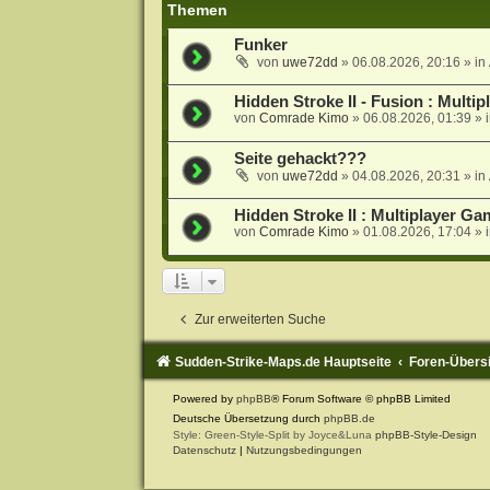
Themen
Funker
von
uwe72dd
»
06.08.2026, 20:16
» in
Hidden Stroke II - Fusion : Multi
von
Comrade Kimo
»
06.08.2026, 01:39
» 
Seite gehackt???
von
uwe72dd
»
04.08.2026, 20:31
» in
Hidden Stroke II : Multiplayer G
von
Comrade Kimo
»
01.08.2026, 17:04
» 
Zur erweiterten Suche
Sudden-Strike-Maps.de Hauptseite
Foren-Übers
Powered by
phpBB
® Forum Software © phpBB Limited
Deutsche Übersetzung durch
phpBB.de
Style: Green-Style-Split by Joyce&Luna
phpBB-Style-Design
Datenschutz
|
Nutzungsbedingungen