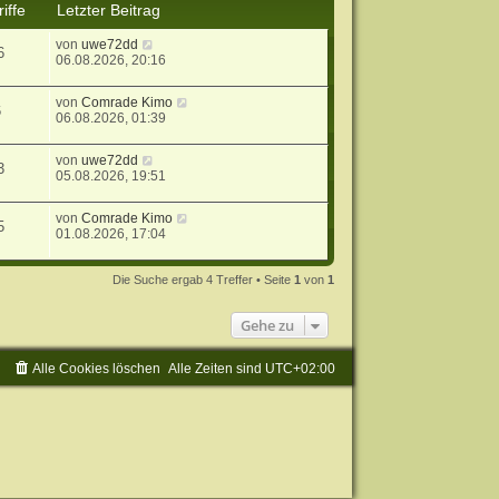
iffe
Letzter Beitrag
von
uwe72dd
6
06.08.2026, 20:16
von
Comrade Kimo
6
06.08.2026, 01:39
von
uwe72dd
3
05.08.2026, 19:51
von
Comrade Kimo
5
01.08.2026, 17:04
Die Suche ergab 4 Treffer • Seite
1
von
1
Gehe zu
Alle Cookies löschen
Alle Zeiten sind
UTC+02:00