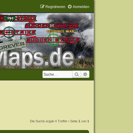
Registrieren
Anmelden
Suche
Erweiterte Suche
Die Suche ergab 4 Treffer • Seite
1
von
1