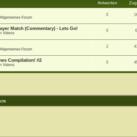
Antworten
Zugr
0
1
Allgemeines Forum
player Match (Commentary) - Lets Go!
0
in
Videos
2
4
Allgemeines Forum
ames Compilation! #2
0
4
in
Videos
icht