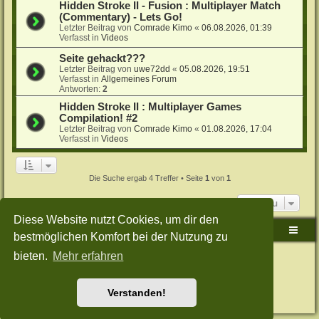
Hidden Stroke II - Fusion : Multiplayer Match
(Commentary) - Lets Go!
Letzter Beitrag von
Comrade Kimo
«
06.08.2026, 01:39
Verfasst in
Videos
Seite gehackt???
Letzter Beitrag von
uwe72dd
«
05.08.2026, 19:51
Verfasst in
Allgemeines Forum
Antworten:
2
Hidden Stroke II : Multiplayer Games
Compilation! #2
Letzter Beitrag von
Comrade Kimo
«
01.08.2026, 17:04
Verfasst in
Videos
Die Suche ergab 4 Treffer • Seite
1
von
1
Gehe zu
Diese Website nutzt Cookies, um dir den
Sudden-Strike-Maps.de Hauptseite
Foren-Übersicht
bestmöglichen Komfort bei der Nutzung zu
bieten.
Mehr erfahren
Powered by
phpBB
® Forum Software © phpBB Limited
Deutsche Übersetzung durch
phpBB.de
Style: Green-Style-Split by Joyce&Luna
phpBB-Style-Design
Datenschutz
|
Nutzungsbedingungen
Verstanden!