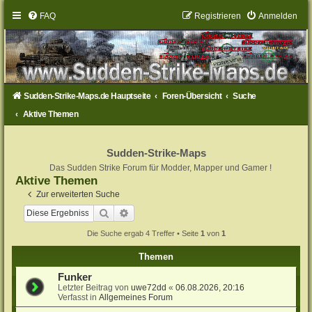
FAQ
Registrieren
Anmelden
Sudden-Strike-Maps.de Hauptseite
Foren-Übersicht
Suche
Aktive Themen
Sudden-Strike-Maps
Das Sudden Strike Forum für Modder, Mapper und Gamer !
Aktive Themen
Zur erweiterten Suche
Suche
Erweiterte Suche
Die Suche ergab 4 Treffer • Seite
1
von
1
Themen
Funker
Letzter Beitrag von
uwe72dd
«
06.08.2026, 20:16
Verfasst in
Allgemeines Forum