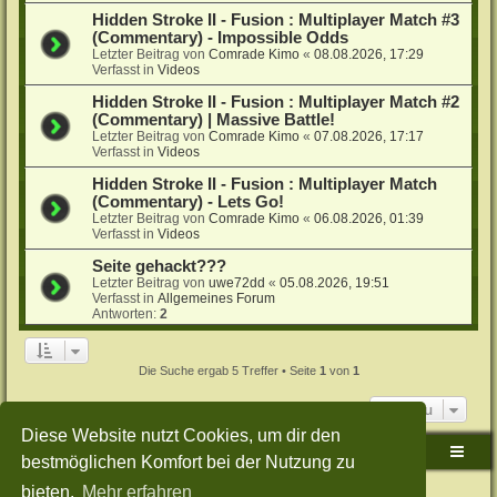
Hidden Stroke II - Fusion : Multiplayer Match #3
(Commentary) - Impossible Odds
Letzter Beitrag von
Comrade Kimo
«
08.08.2026, 17:29
Verfasst in
Videos
Hidden Stroke II - Fusion : Multiplayer Match #2
(Commentary) | Massive Battle!
Letzter Beitrag von
Comrade Kimo
«
07.08.2026, 17:17
Verfasst in
Videos
Hidden Stroke II - Fusion : Multiplayer Match
(Commentary) - Lets Go!
Letzter Beitrag von
Comrade Kimo
«
06.08.2026, 01:39
Verfasst in
Videos
Seite gehackt???
Letzter Beitrag von
uwe72dd
«
05.08.2026, 19:51
Verfasst in
Allgemeines Forum
Antworten:
2
Die Suche ergab 5 Treffer • Seite
1
von
1
Gehe zu
Diese Website nutzt Cookies, um dir den
Sudden-Strike-Maps.de Hauptseite
Foren-Übersicht
bestmöglichen Komfort bei der Nutzung zu
bieten.
Mehr erfahren
Powered by
phpBB
® Forum Software © phpBB Limited