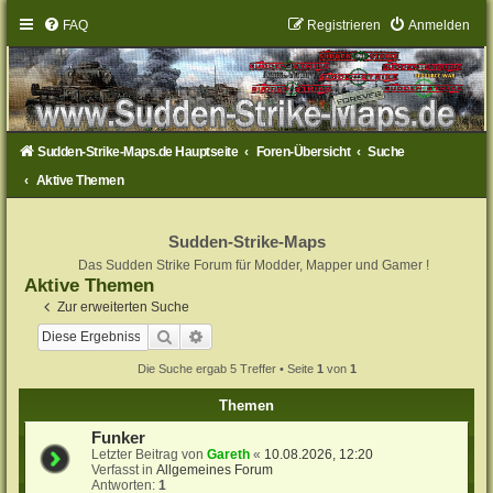
FAQ
Registrieren
Anmelden
Sudden-Strike-Maps.de Hauptseite
Foren-Übersicht
Suche
Aktive Themen
Sudden-Strike-Maps
Das Sudden Strike Forum für Modder, Mapper und Gamer !
Aktive Themen
Zur erweiterten Suche
Suche
Erweiterte Suche
Die Suche ergab 5 Treffer • Seite
1
von
1
Themen
Funker
Letzter Beitrag von
Gareth
«
10.08.2026, 12:20
Verfasst in
Allgemeines Forum
Antworten:
1