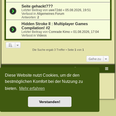
Seite gehackt???
Letzter Beitrag von
uwe72dd
«
05.08.2026, 19:51
Verfasst in
Allgemeines Forum
Antworten:
2
Hidden Stroke II : Multiplayer Games
Compilation! #2
Letzter Beitrag von
Comrade Kimo
«
01.08.2026, 17:04
Verfasst in
Videos
Die Suche ergab 3 Treffer • Seite
1
von
1
Gehe zu
Sudden-Strike-Maps.de Hauptseite
Foren-Übersicht
Diese Website nutzt Cookies, um dir den
Powered by
phpBB
® Forum Software © phpBB Limited
bestmöglichen Komfort bei der Nutzung zu
Deutsche Übersetzung durch
phpBB.de
Style: Green-Style-Split by Joyce&Luna
phpBB-Style-Design
bieten.
Mehr erfahren
Datenschutz
|
Nutzungsbedingungen
Verstanden!