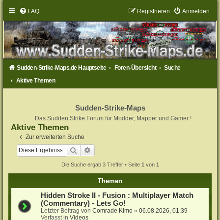
FAQ
Registrieren
Anmelden
Sudden-Strike-Maps.de Hauptseite
Foren-Übersicht
Suche
Aktive Themen
Sudden-Strike-Maps
Das Sudden Strike Forum für Modder, Mapper und Gamer !
Aktive Themen
Zur erweiterten Suche
Suche
Erweiterte Suche
Die Suche ergab 3 Treffer • Seite
1
von
1
Themen
Hidden Stroke II - Fusion : Multiplayer Match
(Commentary) - Lets Go!
Letzter Beitrag von
Comrade Kimo
«
06.08.2026, 01:39
Verfasst in
Videos