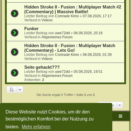
Hidden Stroke II - Fusion : Multiplayer Match #2
(Commentary) | Massive Battle!
Letzter Beitrag von
Comrade Kimo
«
07.08.2026, 17:17
Verfasst in
Videos
Funker
Letzter Beitrag von
uwe72dd
«
06.08.2026, 20:16
Verfasst in
Allgemeines Forum
Hidden Stroke II - Fusion : Multiplayer Match
(Commentary) - Lets Go!
Letzter Beitrag von
Comrade Kimo
«
06.08.2026, 01:39
Verfasst in
Videos
Seite gehackt???
Letzter Beitrag von
uwe72dd
«
05.08.2026, 19:51
Verfasst in
Allgemeines Forum
Antworten:
2
Die Suche ergab 5 Treffer • Seite
1
von
1
Gehe zu
Diese Website nutzt Cookies, um dir den
Sudden-Strike-Maps.de Hauptseite
Foren-Übersicht
bestmöglichen Komfort bei der Nutzung zu
bieten.
Mehr erfahren
Powered by
phpBB
® Forum Software © phpBB Limited