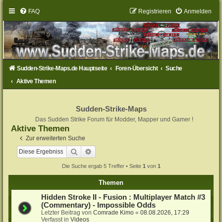
FAQ
Registrieren
Anmelden
Sudden-Strike-Maps.de Hauptseite
Foren-Übersicht
Suche
Aktive Themen
Sudden-Strike-Maps
Das Sudden Strike Forum für Modder, Mapper und Gamer !
Aktive Themen
Zur erweiterten Suche
Suche
Erweiterte Suche
Die Suche ergab 5 Treffer • Seite
1
von
1
Themen
Hidden Stroke II - Fusion : Multiplayer Match #3
(Commentary) - Impossible Odds
Letzter Beitrag von
Comrade Kimo
«
08.08.2026, 17:29
Verfasst in
Videos