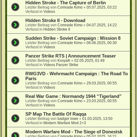
Hidden Stroke - The Capture of Berlin
Letzter Beitrag von
Comrade Kimo
«
05.07.2025, 03:22
Verfasst in
Videos
Hidden Stroke II - Download
Letzter Beitrag von
Comrade Kimo
«
04.07.2025, 14:22
Verfasst in
Hidden Stroke II
Sudden Strike - Soviet Campaign : Mission 8
Letzter Beitrag von
Comrade Kimo
«
06.06.2025, 00:30
Verfasst in
Videos
Panzer Strike RTS | Announcement Teaser
Letzter Beitrag von
KosyaK
«
02.05.2025, 01:49
Verfasst in
Videos Panzer Strike
RWG3VD - Wehrmacht Campaign : The Road To
Paris
Letzter Beitrag von
Comrade Kimo
«
29.03.2025, 00:55
Verfasst in
Videos
Real War Game : Normandy 1944 “Tigerland”
Letzter Beitrag von
Comrade Kimo
«
23.03.2025, 00:55
Verfasst in
Videos
SP Map The Battle Of Raqqa
Letzter Beitrag von
badger lowe
«
01.03.2025, 13:50
Verfasst in
Modern Warfare Mod 2+3
Modern Warfare Mod - The Siege of Donestsk
Letzter Beitrag von
Comrade Kimo
«
05.02.2025, 16:21