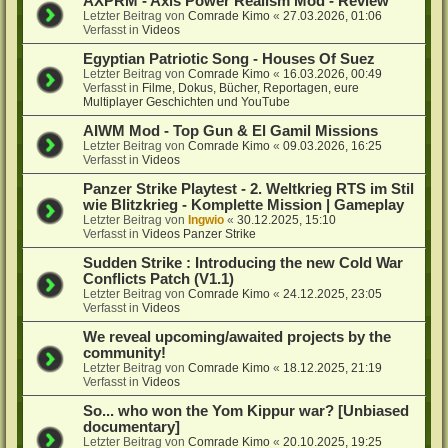
AXPRM - Axis Power Realism Mod - Review
Letzter Beitrag von
Comrade Kimo
«
27.03.2026, 01:06
Verfasst in
Videos
Egyptian Patriotic Song - Houses Of Suez
Letzter Beitrag von
Comrade Kimo
«
16.03.2026, 00:49
Verfasst in
Filme, Dokus, Bücher, Reportagen, eure
Multiplayer Geschichten und YouTube
AIWM Mod - Top Gun & El Gamil Missions
Letzter Beitrag von
Comrade Kimo
«
09.03.2026, 16:25
Verfasst in
Videos
Panzer Strike Playtest - 2. Weltkrieg RTS im Stil
wie Blitzkrieg - Komplette Mission | Gameplay
Letzter Beitrag von
Ingwio
«
30.12.2025, 15:10
Verfasst in
Videos Panzer Strike
Sudden Strike : Introducing the new Cold War
Conflicts Patch (V1.1)
Letzter Beitrag von
Comrade Kimo
«
24.12.2025, 23:05
Verfasst in
Videos
We reveal upcoming/awaited projects by the
community!
Letzter Beitrag von
Comrade Kimo
«
18.12.2025, 21:19
Verfasst in
Videos
So... who won the Yom Kippur war? [Unbiased
documentary]
Letzter Beitrag von
Comrade Kimo
«
20.10.2025, 19:25