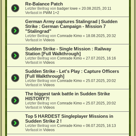
Re-Balance Patch
Letzter Beitrag von
badger lowe
«
20.08.2025, 20:11
Verfasst in
PWM 1+2
German Army captures Stalingrad | Sudden
Strike : German Campaign - Mission 7
"Stalingrad"
Letzter Beitrag von
Comrade Kimo
«
18.08.2025, 20:32
Verfasst in
Videos
Sudden Strike - Single Mission : Railway
Station [Full Walkthrough]
Letzter Beitrag von
Comrade Kimo
«
27.07.2025, 16:16
Verfasst in
Videos
Sudden Strike - Let's Play : Capture Officers
[Full Walkthrough]
Letzter Beitrag von
Comrade Kimo
«
25.07.2025, 20:02
Verfasst in
Videos
The biggest tank battle in Sudden Strike
HISTORY?!
Letzter Beitrag von
Comrade Kimo
«
25.07.2025, 20:02
Verfasst in
Videos
Top 5 HARDEST Singleplayer Missions in
Sudden Strike 2 !
Letzter Beitrag von
Comrade Kimo
«
06.07.2025, 16:13
Verfasst in
Videos