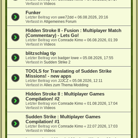
Verfasst in
Videos
Funker
Letzter Beitrag von
uwe72dd
«
06.08.2026, 20:16
Verfasst in
Allgemeines Forum
Hidden Stroke II - Fusion : Multiplayer Match
(Commentary) - Lets Go!
Letzter Beitrag von
Comrade Kimo
«
06.08.2026, 01:39
Verfasst in
Videos
blitzschlag tip
Letzter Beitrag von
badger lowe
«
05.08.2026, 17:55
Verfasst in
Sudden Strike 2
TOOLS for Translating of Sudden Strike
Missions! - new apps
Letzter Beitrag von
JJJCZ
«
05.08.2026, 12:11
Verfasst in
Alles zum Thema Modding
Hidden Stroke II : Multiplayer Games
Compilation! #2
Letzter Beitrag von
Comrade Kimo
«
01.08.2026, 17:04
Verfasst in
Videos
Sudden Strike : Multiplayer Games
Compilation! #1
Letzter Beitrag von
Comrade Kimo
«
22.07.2026, 17:03
Verfasst in
Videos