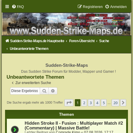
FAQ
Registrieren
Anmelden
Sudden-Strike-Maps.de Hauptseite
Foren-Übersicht
Suche
Unbeantwortete Themen
Sudden-Strike-Maps
Das Sudden Strike Forum für Modder, Mapper und Gamer !
Unbeantwortete Themen
Zur erweiterten Suche
Suche
Erweiterte Suche
Seite
1
von
20
1
2
3
4
5
20
Nä
Die Suche ergab mehr als 1000 Treffer
…
Themen
Hidden Stroke II - Fusion : Multiplayer Match #2
(Commentary) | Massive Battle!
Letzter Beitrag von
Comrade Kimo
«
07.08.2026, 17:17