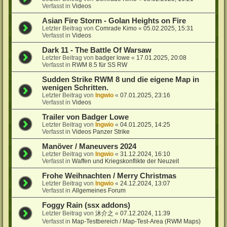
Verfasst in
Videos
Asian Fire Storm - Golan Heights on Fire
Letzter Beitrag von
Comrade Kimo
«
05.02.2025, 15:31
Verfasst in
Videos
Dark 11 - The Battle Of Warsaw
Letzter Beitrag von
badger lowe
«
17.01.2025, 20:08
Verfasst in
RWM 8.5 für SS RW
Sudden Strike RWM 8 und die eigene Map in
wenigen Schritten.
Letzter Beitrag von
Ingwio
«
07.01.2025, 23:16
Verfasst in
Videos
Trailer von Badger Lowe
Letzter Beitrag von
Ingwio
«
04.01.2025, 14:25
Verfasst in
Videos Panzer Strike
Manöver / Maneuvers 2024
Letzter Beitrag von
Ingwio
«
31.12.2024, 16:10
Verfasst in
Waffen und Kriegskonflikte der Neuzeit
Frohe Weihnachten / Merry Christmas
Letzter Beitrag von
Ingwio
«
24.12.2024, 13:07
Verfasst in
Allgemeines Forum
Foggy Rain (ssx addons)
Letzter Beitrag von
沐介之
«
07.12.2024, 11:39
Verfasst in
Map-Testbereich / Map-Test-Area (RWM Maps)