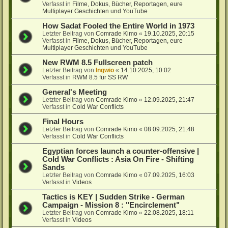
Verfasst in
Filme, Dokus, Bücher, Reportagen, eure
Multiplayer Geschichten und YouTube
How Sadat Fooled the Entire World in 1973
Letzter Beitrag von
Comrade Kimo
«
19.10.2025, 20:15
Verfasst in
Filme, Dokus, Bücher, Reportagen, eure
Multiplayer Geschichten und YouTube
New RWM 8.5 Fullscreen patch
Letzter Beitrag von
Ingwio
«
14.10.2025, 10:02
Verfasst in
RWM 8.5 für SS RW
General's Meeting
Letzter Beitrag von
Comrade Kimo
«
12.09.2025, 21:47
Verfasst in
Cold War Conflicts
Final Hours
Letzter Beitrag von
Comrade Kimo
«
08.09.2025, 21:48
Verfasst in
Cold War Conflicts
Egyptian forces launch a counter-offensive |
Cold War Conflicts : Asia On Fire - Shifting
Sands
Letzter Beitrag von
Comrade Kimo
«
07.09.2025, 16:03
Verfasst in
Videos
Tactics is KEY | Sudden Strike - German
Campaign - Mission 8 : "Encirclement"
Letzter Beitrag von
Comrade Kimo
«
22.08.2025, 18:11
Verfasst in
Videos