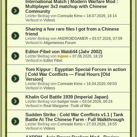
International Match | Modern Warfare Mod :
Multiplayer 3x3 matchup with Chinese
Community
Letzter Beitrag von
Comrade Kimo
«
18.07.2026, 16:14
Verfasst in
Videos
Sharing a few rare files I got from a Chinese
friend
Letzter Beitrag von
ANDROIDGAMER
«
03.07.2026, 07:09
Verfasst in
Allgemeines Forum
Editor-Fibel von Waldi44 (Jahr 2002)
Letzter Beitrag von
Ingwio
«
07.06.2026, 18:29
Verfasst in
Editor Fibel
Yom Kippur : Egyptian Special Forces in action
| Cold War Conflicts — Final Hours [Old
Version]
Letzter Beitrag von
Comrade Kimo
«
16.04.2026, 09:03
Verfasst in
Videos
Khalin Gol Battle 1939 (Imperial Japan)
Letzter Beitrag von
badger lowe
«
03.04.2026, 00:24
Verfasst in
Real Wargame -Truth of War
Sudden Strike : Cold War Conflicts v1.1 | Tank
Battle At The Chinese Farm - Full Walkthrough
Letzter Beitrag von
Comrade Kimo
«
27.03.2026, 19:55
Verfasst in
Videos