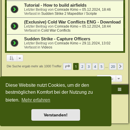
Tutorial - How to build airfields
Letzter Beitrag von
Comrade Kimo
«
05.12.2024, 18:46
Verfasst in
Sudden Strike 2 Mapeditor / Scripte
(Exclusive) Cold War Conflicts ENG - Download
Letzter Beitrag von
Comrade Kimo
«
05.12.2024, 18:44
Verfasst in
Cold War Conflicts
Sudden Strike - Capture Officers
Letzter Beitrag von
Comrade Kimo
«
29.11.2024, 13:02
Verfasst in
Videos
Seite
1
von
20
1
2
3
4
5
20
Nä
Die Suche ergab mehr als 1000 Treffer
…
Gehe zu
Diese Website nutzt Cookies, um dir den
Sudden-Strike-Maps.de Hauptseite
Foren-Übersicht
bestmöglichen Komfort bei der Nutzung zu
bieten.
Mehr erfahren
Powered by
phpBB
® Forum Software © phpBB Limited
Deutsche Übersetzung durch
phpBB.de
Style: Green-Style-Split by Joyce&Luna
phpBB-Style-Design
Datenschutz
|
Nutzungsbedingungen
Verstanden!