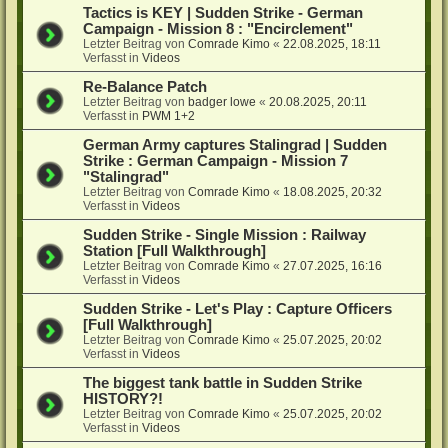
Tactics is KEY | Sudden Strike - German
Campaign - Mission 8 : "Encirclement"
Letzter Beitrag von
Comrade Kimo
«
22.08.2025, 18:11
Verfasst in
Videos
Re-Balance Patch
Letzter Beitrag von
badger lowe
«
20.08.2025, 20:11
Verfasst in
PWM 1+2
German Army captures Stalingrad | Sudden
Strike : German Campaign - Mission 7
"Stalingrad"
Letzter Beitrag von
Comrade Kimo
«
18.08.2025, 20:32
Verfasst in
Videos
Sudden Strike - Single Mission : Railway
Station [Full Walkthrough]
Letzter Beitrag von
Comrade Kimo
«
27.07.2025, 16:16
Verfasst in
Videos
Sudden Strike - Let's Play : Capture Officers
[Full Walkthrough]
Letzter Beitrag von
Comrade Kimo
«
25.07.2025, 20:02
Verfasst in
Videos
The biggest tank battle in Sudden Strike
HISTORY?!
Letzter Beitrag von
Comrade Kimo
«
25.07.2025, 20:02
Verfasst in
Videos