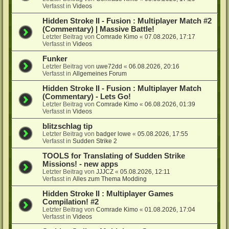
Verfasst in
Videos
Hidden Stroke II - Fusion : Multiplayer Match #2
(Commentary) | Massive Battle!
Letzter Beitrag von
Comrade Kimo
«
07.08.2026, 17:17
Verfasst in
Videos
Funker
Letzter Beitrag von
uwe72dd
«
06.08.2026, 20:16
Verfasst in
Allgemeines Forum
Hidden Stroke II - Fusion : Multiplayer Match
(Commentary) - Lets Go!
Letzter Beitrag von
Comrade Kimo
«
06.08.2026, 01:39
Verfasst in
Videos
blitzschlag tip
Letzter Beitrag von
badger lowe
«
05.08.2026, 17:55
Verfasst in
Sudden Strike 2
TOOLS for Translating of Sudden Strike
Missions! - new apps
Letzter Beitrag von
JJJCZ
«
05.08.2026, 12:11
Verfasst in
Alles zum Thema Modding
Hidden Stroke II : Multiplayer Games
Compilation! #2
Letzter Beitrag von
Comrade Kimo
«
01.08.2026, 17:04
Verfasst in
Videos