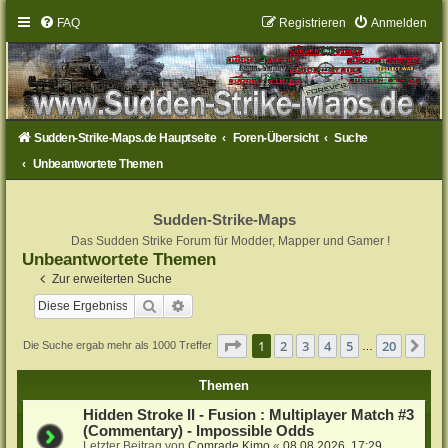
FAQ
Registrieren
Anmelden
Sudden-Strike-Maps.de Hauptseite
Foren-Übersicht
Suche
Unbeantwortete Themen
Sudden-Strike-Maps
Das Sudden Strike Forum für Modder, Mapper und Gamer !
Unbeantwortete Themen
Zur erweiterten Suche
Suche
Erweiterte Suche
Seite
1
von
20
1
2
3
4
5
20
Nä
Die Suche ergab mehr als 1000 Treffer
…
Themen
Hidden Stroke II - Fusion : Multiplayer Match #3
(Commentary) - Impossible Odds
Letzter Beitrag von
Comrade Kimo
«
08.08.2026, 17:29