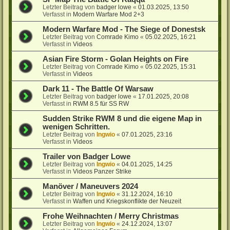
Letzter Beitrag von
badger lowe
«
01.03.2025, 13:50
Verfasst in
Modern Warfare Mod 2+3
Modern Warfare Mod - The Siege of Donestsk
Letzter Beitrag von
Comrade Kimo
«
05.02.2025, 16:21
Verfasst in
Videos
Asian Fire Storm - Golan Heights on Fire
Letzter Beitrag von
Comrade Kimo
«
05.02.2025, 15:31
Verfasst in
Videos
Dark 11 - The Battle Of Warsaw
Letzter Beitrag von
badger lowe
«
17.01.2025, 20:08
Verfasst in
RWM 8.5 für SS RW
Sudden Strike RWM 8 und die eigene Map in
wenigen Schritten.
Letzter Beitrag von
Ingwio
«
07.01.2025, 23:16
Verfasst in
Videos
Trailer von Badger Lowe
Letzter Beitrag von
Ingwio
«
04.01.2025, 14:25
Verfasst in
Videos Panzer Strike
Manöver / Maneuvers 2024
Letzter Beitrag von
Ingwio
«
31.12.2024, 16:10
Verfasst in
Waffen und Kriegskonflikte der Neuzeit
Frohe Weihnachten / Merry Christmas
Letzter Beitrag von
Ingwio
«
24.12.2024, 13:07