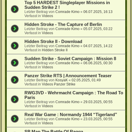
Top 5 HARDEST Singleplayer Missions in
Sudden Strike 2 !
Letzter Beitrag von
Comrade Kimo
«
06.07.2025, 16:13
Verfasst in
Videos
Hidden Stroke - The Capture of Berlin
Letzter Beitrag von
Comrade Kimo
«
05.07.2025, 03:22
Verfasst in
Videos
Hidden Stroke II - Download
Letzter Beitrag von
Comrade Kimo
«
04.07.2025, 14:22
Verfasst in
Hidden Stroke II
Sudden Strike - Soviet Campaign : Mission 8
Letzter Beitrag von
Comrade Kimo
«
06.06.2025, 00:30
Verfasst in
Videos
Panzer Strike RTS | Announcement Teaser
Letzter Beitrag von
KosyaK
«
02.05.2025, 01:49
Verfasst in
Videos Panzer Strike
RWG3VD - Wehrmacht Campaign : The Road To
Paris
Letzter Beitrag von
Comrade Kimo
«
29.03.2025, 00:55
Verfasst in
Videos
Real War Game : Normandy 1944 “Tigerland”
Letzter Beitrag von
Comrade Kimo
«
23.03.2025, 00:55
Verfasst in
Videos
SP Map The Battle Of Raqqa