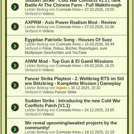
Sudden Strike : Cold War Conflicts v1.1 | Tank
Battle At The Chinese Farm - Full Walkthrough
Letzter Beitrag von
Comrade Kimo
«
27.03.2026, 19:55
Verfasst in
Videos
AXPRM - Axis Power Realism Mod - Review
Letzter Beitrag von
Comrade Kimo
«
27.03.2026, 01:06
Verfasst in
Videos
Egyptian Patriotic Song - Houses Of Suez
Letzter Beitrag von
Comrade Kimo
«
16.03.2026, 00:49
Verfasst in
Filme, Dokus, Bücher, Reportagen, eure
Multiplayer Geschichten und YouTube
AIWM Mod - Top Gun & El Gamil Missions
Letzter Beitrag von
Comrade Kimo
«
09.03.2026, 16:25
Verfasst in
Videos
Panzer Strike Playtest - 2. Weltkrieg RTS im Stil
wie Blitzkrieg - Komplette Mission | Gameplay
Letzter Beitrag von
Ingwio
«
30.12.2025, 15:10
Verfasst in
Videos Panzer Strike
Sudden Strike : Introducing the new Cold War
Conflicts Patch (V1.1)
Letzter Beitrag von
Comrade Kimo
«
24.12.2025, 23:05
Verfasst in
Videos
We reveal upcoming/awaited projects by the
community!
Letzter Beitrag von
Comrade Kimo
«
18.12.2025, 21:19