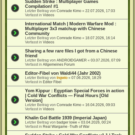
Sudden Strike : Multiplayer Games
Compilation! #1
Letzter Beitrag von
Comrade Kimo
«
22.07.2026, 17:03
Verfasst in
Videos
International Match | Modern Warfare Mod :
Multiplayer 3x3 matchup with Chinese
Community
Letzter Beitrag von
Comrade Kimo
«
18.07.2026, 16:14
Verfasst in
Videos
Sharing a few rare files I got from a Chinese
friend
Letzter Beitrag von
ANDROIDGAMER
«
03.07.2026, 07:09
Verfasst in
Allgemeines Forum
Editor-Fibel von Waldi44 (Jahr 2002)
Letzter Beitrag von
Ingwio
«
07.06.2026, 18:29
Verfasst in
Editor Fibel
Yom Kippur : Egyptian Special Forces in action
| Cold War Conflicts — Final Hours [Old
Version]
Letzter Beitrag von
Comrade Kimo
«
16.04.2026, 09:03
Verfasst in
Videos
Khalin Gol Battle 1939 (Imperial Japan)
Letzter Beitrag von
badger lowe
«
03.04.2026, 00:24
Verfasst in
Real Wargame -Truth of War