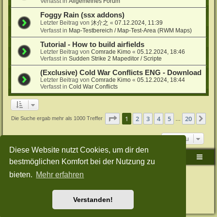
Verfasst in
Allgemeines Forum
Foggy Rain (ssx addons)
Letzter Beitrag von
沐介之
«
07.12.2024, 11:39
Verfasst in
Map-Testbereich / Map-Test-Area (RWM Maps)
Tutorial - How to build airfields
Letzter Beitrag von
Comrade Kimo
«
05.12.2024, 18:46
Verfasst in
Sudden Strike 2 Mapeditor / Scripte
(Exclusive) Cold War Conflicts ENG - Download
Letzter Beitrag von
Comrade Kimo
«
05.12.2024, 18:44
Verfasst in
Cold War Conflicts
Seite
1
von
20
1
2
3
4
5
20
Nä
Die Suche ergab mehr als 1000 Treffer
…
Gehe zu
Diese Website nutzt Cookies, um dir den
Sudden-Strike-Maps.de Hauptseite
Foren-Übersicht
bestmöglichen Komfort bei der Nutzung zu
bieten.
Mehr erfahren
Powered by
phpBB
® Forum Software © phpBB Limited
Deutsche Übersetzung durch
phpBB.de
Style: Green-Style-Split by Joyce&Luna
phpBB-Style-Design
Datenschutz
|
Nutzungsbedingungen
Verstanden!