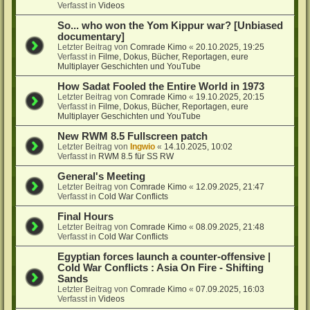
Verfasst in
Videos
So... who won the Yom Kippur war? [Unbiased
documentary]
Letzter Beitrag von
Comrade Kimo
«
20.10.2025, 19:25
Verfasst in
Filme, Dokus, Bücher, Reportagen, eure
Multiplayer Geschichten und YouTube
How Sadat Fooled the Entire World in 1973
Letzter Beitrag von
Comrade Kimo
«
19.10.2025, 20:15
Verfasst in
Filme, Dokus, Bücher, Reportagen, eure
Multiplayer Geschichten und YouTube
New RWM 8.5 Fullscreen patch
Letzter Beitrag von
Ingwio
«
14.10.2025, 10:02
Verfasst in
RWM 8.5 für SS RW
General's Meeting
Letzter Beitrag von
Comrade Kimo
«
12.09.2025, 21:47
Verfasst in
Cold War Conflicts
Final Hours
Letzter Beitrag von
Comrade Kimo
«
08.09.2025, 21:48
Verfasst in
Cold War Conflicts
Egyptian forces launch a counter-offensive |
Cold War Conflicts : Asia On Fire - Shifting
Sands
Letzter Beitrag von
Comrade Kimo
«
07.09.2025, 16:03
Verfasst in
Videos