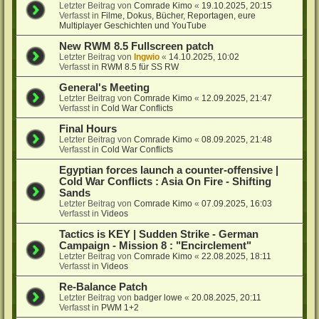
Letzter Beitrag von
Comrade Kimo
«
19.10.2025, 20:15
Verfasst in
Filme, Dokus, Bücher, Reportagen, eure
Multiplayer Geschichten und YouTube
New RWM 8.5 Fullscreen patch
Letzter Beitrag von
Ingwio
«
14.10.2025, 10:02
Verfasst in
RWM 8.5 für SS RW
General's Meeting
Letzter Beitrag von
Comrade Kimo
«
12.09.2025, 21:47
Verfasst in
Cold War Conflicts
Final Hours
Letzter Beitrag von
Comrade Kimo
«
08.09.2025, 21:48
Verfasst in
Cold War Conflicts
Egyptian forces launch a counter-offensive |
Cold War Conflicts : Asia On Fire - Shifting
Sands
Letzter Beitrag von
Comrade Kimo
«
07.09.2025, 16:03
Verfasst in
Videos
Tactics is KEY | Sudden Strike - German
Campaign - Mission 8 : "Encirclement"
Letzter Beitrag von
Comrade Kimo
«
22.08.2025, 18:11
Verfasst in
Videos
Re-Balance Patch
Letzter Beitrag von
badger lowe
«
20.08.2025, 20:11
Verfasst in
PWM 1+2