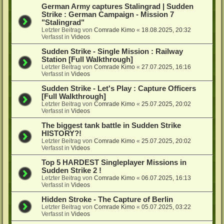
German Army captures Stalingrad | Sudden
Strike : German Campaign - Mission 7
"Stalingrad"
Letzter Beitrag von
Comrade Kimo
«
18.08.2025, 20:32
Verfasst in
Videos
Sudden Strike - Single Mission : Railway
Station [Full Walkthrough]
Letzter Beitrag von
Comrade Kimo
«
27.07.2025, 16:16
Verfasst in
Videos
Sudden Strike - Let's Play : Capture Officers
[Full Walkthrough]
Letzter Beitrag von
Comrade Kimo
«
25.07.2025, 20:02
Verfasst in
Videos
The biggest tank battle in Sudden Strike
HISTORY?!
Letzter Beitrag von
Comrade Kimo
«
25.07.2025, 20:02
Verfasst in
Videos
Top 5 HARDEST Singleplayer Missions in
Sudden Strike 2 !
Letzter Beitrag von
Comrade Kimo
«
06.07.2025, 16:13
Verfasst in
Videos
Hidden Stroke - The Capture of Berlin
Letzter Beitrag von
Comrade Kimo
«
05.07.2025, 03:22
Verfasst in
Videos