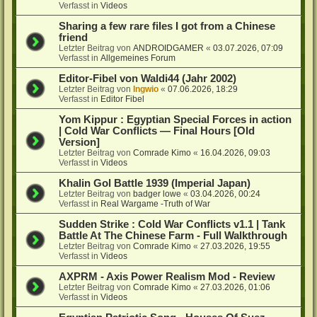
Verfasst in
Videos
Sharing a few rare files I got from a Chinese
friend
Letzter Beitrag von
ANDROIDGAMER
«
03.07.2026, 07:09
Verfasst in
Allgemeines Forum
Editor-Fibel von Waldi44 (Jahr 2002)
Letzter Beitrag von
Ingwio
«
07.06.2026, 18:29
Verfasst in
Editor Fibel
Yom Kippur : Egyptian Special Forces in action
| Cold War Conflicts — Final Hours [Old
Version]
Letzter Beitrag von
Comrade Kimo
«
16.04.2026, 09:03
Verfasst in
Videos
Khalin Gol Battle 1939 (Imperial Japan)
Letzter Beitrag von
badger lowe
«
03.04.2026, 00:24
Verfasst in
Real Wargame -Truth of War
Sudden Strike : Cold War Conflicts v1.1 | Tank
Battle At The Chinese Farm - Full Walkthrough
Letzter Beitrag von
Comrade Kimo
«
27.03.2026, 19:55
Verfasst in
Videos
AXPRM - Axis Power Realism Mod - Review
Letzter Beitrag von
Comrade Kimo
«
27.03.2026, 01:06
Verfasst in
Videos