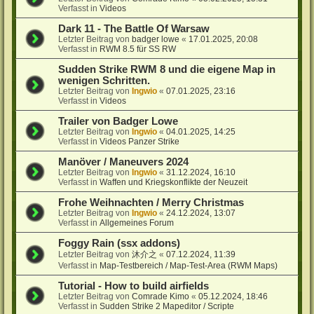
Verfasst in
Videos
Dark 11 - The Battle Of Warsaw
Letzter Beitrag von
badger lowe
«
17.01.2025, 20:08
Verfasst in
RWM 8.5 für SS RW
Sudden Strike RWM 8 und die eigene Map in
wenigen Schritten.
Letzter Beitrag von
Ingwio
«
07.01.2025, 23:16
Verfasst in
Videos
Trailer von Badger Lowe
Letzter Beitrag von
Ingwio
«
04.01.2025, 14:25
Verfasst in
Videos Panzer Strike
Manöver / Maneuvers 2024
Letzter Beitrag von
Ingwio
«
31.12.2024, 16:10
Verfasst in
Waffen und Kriegskonflikte der Neuzeit
Frohe Weihnachten / Merry Christmas
Letzter Beitrag von
Ingwio
«
24.12.2024, 13:07
Verfasst in
Allgemeines Forum
Foggy Rain (ssx addons)
Letzter Beitrag von
沐介之
«
07.12.2024, 11:39
Verfasst in
Map-Testbereich / Map-Test-Area (RWM Maps)
Tutorial - How to build airfields
Letzter Beitrag von
Comrade Kimo
«
05.12.2024, 18:46
Verfasst in
Sudden Strike 2 Mapeditor / Scripte