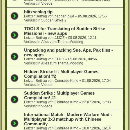
Verfasst in
Videos
blitzschlag tip
Letzter Beitrag von
badger lowe
«
05.08.2026, 17:55
Verfasst in
Sudden Strike 2
TOOLS for Translating of Sudden Strike
Missions! - new apps
Letzter Beitrag von
JJJCZ
«
05.08.2026, 12:11
Verfasst in
Alles zum Thema Modding
Unpacking and packing Sue, Aps, Pak files -
new apps
Letzter Beitrag von
JJJCZ
«
05.08.2026, 08:56
Verfasst in
Alles zum Thema Modding
Hidden Stroke II : Multiplayer Games
Compilation! #2
Letzter Beitrag von
Comrade Kimo
«
01.08.2026, 17:04
Verfasst in
Videos
Sudden Strike : Multiplayer Games
Compilation! #1
Letzter Beitrag von
Comrade Kimo
«
22.07.2026, 17:03
Verfasst in
Videos
International Match | Modern Warfare Mod :
Multiplayer 3x3 matchup with Chinese
Community
Letzter Beitrag von
Comrade Kimo
«
18.07.2026, 16:14