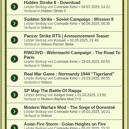
Hidden Stroke II - Download
Letzter Beitrag von
Comrade Kimo
«
04.07.2025, 14:22
Verfasst in
Hidden Stroke II
Sudden Strike - Soviet Campaign : Mission 8
Letzter Beitrag von
Comrade Kimo
«
06.06.2025, 00:30
Verfasst in
Videos
Panzer Strike RTS | Announcement Teaser
Letzter Beitrag von
KosyaK
«
02.05.2025, 01:49
Verfasst in
Videos Panzer Strike
RWG3VD - Wehrmacht Campaign : The Road To
Paris
Letzter Beitrag von
Comrade Kimo
«
29.03.2025, 00:55
Verfasst in
Videos
Real War Game : Normandy 1944 “Tigerland”
Letzter Beitrag von
Comrade Kimo
«
23.03.2025, 00:55
Verfasst in
Videos
SP Map The Battle Of Raqqa
Letzter Beitrag von
badger lowe
«
01.03.2025, 13:50
Verfasst in
Modern Warfare Mod 2+3
Modern Warfare Mod - The Siege of Donestsk
Letzter Beitrag von
Comrade Kimo
«
05.02.2025, 16:21
Verfasst in
Videos
Asian Fire Storm - Golan Heights on Fire
Letzter Beitrag von
Comrade Kimo
«
05.02.2025, 15:31