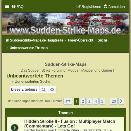
FAQ
Registrieren
Anmelden
Sudden-Strike-Maps.de Hauptseite
Foren-Übersicht
Suche
Unbeantwortete Themen
Sudden-Strike-Maps
Das Sudden Strike Forum für Modder, Mapper und Gamer !
Unbeantwortete Themen
Zur erweiterten Suche
Suche
Erweiterte Suche
Seite
1
von
20
1
2
3
4
5
20
Nä
Die Suche ergab mehr als 1000 Treffer
…
Themen
Hidden Stroke II - Fusion : Multiplayer Match
(Commentary) - Lets Go!
Letzter Beitrag von
Comrade Kimo
«
06.08.2026, 01:39