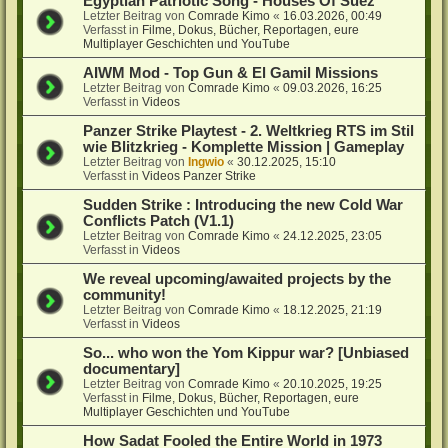
Egyptian Patriotic Song - Houses Of Suez
Letzter Beitrag von
Comrade Kimo
«
16.03.2026, 00:49
Verfasst in
Filme, Dokus, Bücher, Reportagen, eure
Multiplayer Geschichten und YouTube
AIWM Mod - Top Gun & El Gamil Missions
Letzter Beitrag von
Comrade Kimo
«
09.03.2026, 16:25
Verfasst in
Videos
Panzer Strike Playtest - 2. Weltkrieg RTS im Stil
wie Blitzkrieg - Komplette Mission | Gameplay
Letzter Beitrag von
Ingwio
«
30.12.2025, 15:10
Verfasst in
Videos Panzer Strike
Sudden Strike : Introducing the new Cold War
Conflicts Patch (V1.1)
Letzter Beitrag von
Comrade Kimo
«
24.12.2025, 23:05
Verfasst in
Videos
We reveal upcoming/awaited projects by the
community!
Letzter Beitrag von
Comrade Kimo
«
18.12.2025, 21:19
Verfasst in
Videos
So... who won the Yom Kippur war? [Unbiased
documentary]
Letzter Beitrag von
Comrade Kimo
«
20.10.2025, 19:25
Verfasst in
Filme, Dokus, Bücher, Reportagen, eure
Multiplayer Geschichten und YouTube
How Sadat Fooled the Entire World in 1973