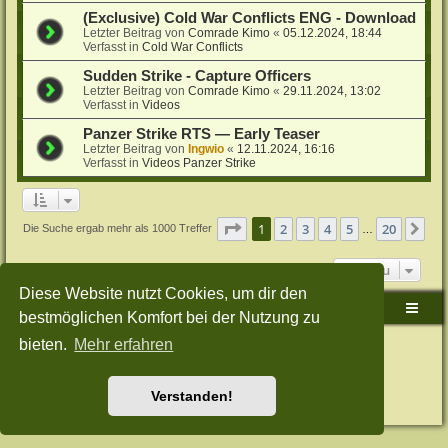
(Exclusive) Cold War Conflicts ENG - Download
Letzter Beitrag von
Comrade Kimo
«
05.12.2024, 18:44
Verfasst in
Cold War Conflicts
Sudden Strike - Capture Officers
Letzter Beitrag von
Comrade Kimo
«
29.11.2024, 13:02
Verfasst in
Videos
Panzer Strike RTS — Early Teaser
Letzter Beitrag von
Ingwio
«
12.11.2024, 16:16
Verfasst in
Videos Panzer Strike
Seite
1
von
20
1
2
3
4
5
20
Nä
Die Suche ergab mehr als 1000 Treffer
…
Gehe zu
Diese Website nutzt Cookies, um dir den
Sudden-Strike-Maps.de Hauptseite
Foren-Übersicht
bestmöglichen Komfort bei der Nutzung zu
bieten.
Mehr erfahren
Powered by
phpBB
® Forum Software © phpBB Limited
Deutsche Übersetzung durch
phpBB.de
Style: Green-Style-Split by Joyce&Luna
phpBB-Style-Design
Datenschutz
|
Nutzungsbedingungen
Verstanden!