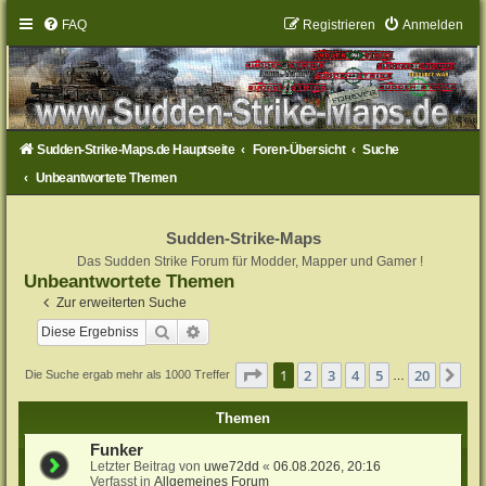
FAQ
Registrieren
Anmelden
Sudden-Strike-Maps.de Hauptseite
Foren-Übersicht
Suche
Unbeantwortete Themen
Sudden-Strike-Maps
Das Sudden Strike Forum für Modder, Mapper und Gamer !
Unbeantwortete Themen
Zur erweiterten Suche
Suche
Erweiterte Suche
Seite
1
von
20
1
2
3
4
5
20
Nä
Die Suche ergab mehr als 1000 Treffer
…
Themen
Funker
Letzter Beitrag von
uwe72dd
«
06.08.2026, 20:16
Verfasst in
Allgemeines Forum