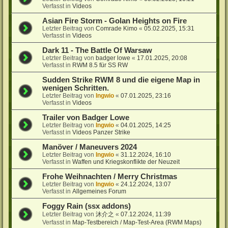
Verfasst in
Videos
Asian Fire Storm - Golan Heights on Fire
Letzter Beitrag von
Comrade Kimo
«
05.02.2025, 15:31
Verfasst in
Videos
Dark 11 - The Battle Of Warsaw
Letzter Beitrag von
badger lowe
«
17.01.2025, 20:08
Verfasst in
RWM 8.5 für SS RW
Sudden Strike RWM 8 und die eigene Map in
wenigen Schritten.
Letzter Beitrag von
Ingwio
«
07.01.2025, 23:16
Verfasst in
Videos
Trailer von Badger Lowe
Letzter Beitrag von
Ingwio
«
04.01.2025, 14:25
Verfasst in
Videos Panzer Strike
Manöver / Maneuvers 2024
Letzter Beitrag von
Ingwio
«
31.12.2024, 16:10
Verfasst in
Waffen und Kriegskonflikte der Neuzeit
Frohe Weihnachten / Merry Christmas
Letzter Beitrag von
Ingwio
«
24.12.2024, 13:07
Verfasst in
Allgemeines Forum
Foggy Rain (ssx addons)
Letzter Beitrag von
沐介之
«
07.12.2024, 11:39
Verfasst in
Map-Testbereich / Map-Test-Area (RWM Maps)