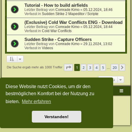
Tutorial - How to build airfields
Letzter Beitrag von
Comrade Kimo
«
05.12.2024, 18:46
Verfasst in
Sudden Strike 2 Mapeditor / Scripte
(Exclusive) Cold War Conflicts ENG - Download
Letzter Beitrag von
Comrade Kimo
«
05.12.2024, 18:44
Verfasst in
Cold War Conflicts
Sudden Strike - Capture Officers
Letzter Beitrag von
Comrade Kimo
«
29.11.2024, 13:02
Verfasst in
Videos
Seite
1
von
20
1
2
3
4
5
20
Nä
Die Suche ergab mehr als 1000 Treffer
…
Gehe zu
Diese Website nutzt Cookies, um dir den
Sudden-Strike-Maps.de Hauptseite
Foren-Übersicht
bestmöglichen Komfort bei der Nutzung zu
bieten.
Mehr erfahren
Powered by
phpBB
® Forum Software © phpBB Limited
Deutsche Übersetzung durch
phpBB.de
Style: Green-Style-Split by Joyce&Luna
phpBB-Style-Design
Datenschutz
|
Nutzungsbedingungen
Verstanden!