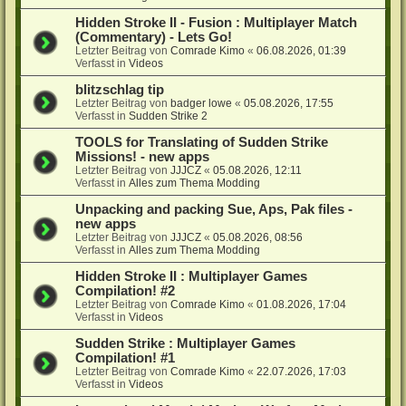
Hidden Stroke II - Fusion : Multiplayer Match
(Commentary) - Lets Go!
Letzter Beitrag von
Comrade Kimo
«
06.08.2026, 01:39
Verfasst in
Videos
blitzschlag tip
Letzter Beitrag von
badger lowe
«
05.08.2026, 17:55
Verfasst in
Sudden Strike 2
TOOLS for Translating of Sudden Strike
Missions! - new apps
Letzter Beitrag von
JJJCZ
«
05.08.2026, 12:11
Verfasst in
Alles zum Thema Modding
Unpacking and packing Sue, Aps, Pak files -
new apps
Letzter Beitrag von
JJJCZ
«
05.08.2026, 08:56
Verfasst in
Alles zum Thema Modding
Hidden Stroke II : Multiplayer Games
Compilation! #2
Letzter Beitrag von
Comrade Kimo
«
01.08.2026, 17:04
Verfasst in
Videos
Sudden Strike : Multiplayer Games
Compilation! #1
Letzter Beitrag von
Comrade Kimo
«
22.07.2026, 17:03
Verfasst in
Videos