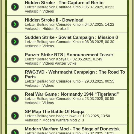
Hidden Stroke - The Capture of Berlin
Letzter Beitrag von
Comrade Kimo
«
05.07.2025, 03:22
Verfasst in
Videos
Hidden Stroke II - Download
Letzter Beitrag von
Comrade Kimo
«
04.07.2025, 14:22
Verfasst in
Hidden Stroke II
Sudden Strike - Soviet Campaign : Mission 8
Letzter Beitrag von
Comrade Kimo
«
06.06.2025, 00:30
Verfasst in
Videos
Panzer Strike RTS | Announcement Teaser
Letzter Beitrag von
KosyaK
«
02.05.2025, 01:49
Verfasst in
Videos Panzer Strike
RWG3VD - Wehrmacht Campaign : The Road To
Paris
Letzter Beitrag von
Comrade Kimo
«
29.03.2025, 00:55
Verfasst in
Videos
Real War Game : Normandy 1944 “Tigerland”
Letzter Beitrag von
Comrade Kimo
«
23.03.2025, 00:55
Verfasst in
Videos
SP Map The Battle Of Raqqa
Letzter Beitrag von
badger lowe
«
01.03.2025, 13:50
Verfasst in
Modern Warfare Mod 2+3
Modern Warfare Mod - The Siege of Donestsk
Letzter Beitrag von
Comrade Kimo
«
05.02.2025, 16:21