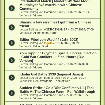
International Match | Modern Warfare Mod :
Multiplayer 3x3 matchup with Chinese
Community
Letzter Beitrag von
Comrade Kimo
«
18.07.2026, 16:14
Verfasst in
Videos
Sharing a few rare files I got from a Chinese
friend
Letzter Beitrag von
ANDROIDGAMER
«
03.07.2026, 07:09
Verfasst in
Allgemeines Forum
Editor-Fibel von Waldi44 (Jahr 2002)
Letzter Beitrag von
Ingwio
«
07.06.2026, 18:29
Verfasst in
Editor Fibel
Yom Kippur : Egyptian Special Forces in action
| Cold War Conflicts — Final Hours [Old
Version]
Letzter Beitrag von
Comrade Kimo
«
16.04.2026, 09:03
Verfasst in
Videos
Khalin Gol Battle 1939 (Imperial Japan)
Letzter Beitrag von
badger lowe
«
03.04.2026, 00:24
Verfasst in
Real Wargame -Truth of War
Sudden Strike : Cold War Conflicts v1.1 | Tank
Battle At The Chinese Farm - Full Walkthrough
Letzter Beitrag von
Comrade Kimo
«
27.03.2026, 19:55
Verfasst in
Videos