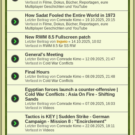
Verfasst in
Filme, Dokus, Bücher, Reportagen, eure
Multiplayer Geschichten und YouTube
How Sadat Fooled the Entire World in 1973
Letzter Beitrag von
Comrade Kimo
«
19.10.2025, 20:15
Verfasst in
Filme, Dokus, Bücher, Reportagen, eure
Multiplayer Geschichten und YouTube
New RWM 8.5 Fullscreen patch
Letzter Beitrag von
Ingwio
«
14.10.2025, 10:02
Verfasst in
RWM 8.5 für SS RW
General's Meeting
Letzter Beitrag von
Comrade Kimo
«
12.09.2025, 21:47
Verfasst in
Cold War Conflicts
Final Hours
Letzter Beitrag von
Comrade Kimo
«
08.09.2025, 21:48
Verfasst in
Cold War Conflicts
Egyptian forces launch a counter-offensive |
Cold War Conflicts : Asia On Fire - Shifting
Sands
Letzter Beitrag von
Comrade Kimo
«
07.09.2025, 16:03
Verfasst in
Videos
Tactics is KEY | Sudden Strike - German
Campaign - Mission 8 : "Encirclement"
Letzter Beitrag von
Comrade Kimo
«
22.08.2025, 18:11
Verfasst in
Videos