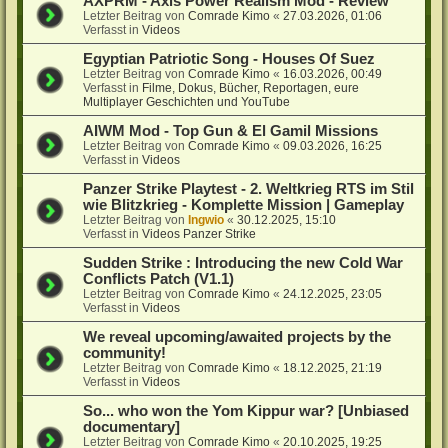
AXPRM - Axis Power Realism Mod - Review
Letzter Beitrag von
Comrade Kimo
«
27.03.2026, 01:06
Verfasst in
Videos
Egyptian Patriotic Song - Houses Of Suez
Letzter Beitrag von
Comrade Kimo
«
16.03.2026, 00:49
Verfasst in
Filme, Dokus, Bücher, Reportagen, eure
Multiplayer Geschichten und YouTube
AIWM Mod - Top Gun & El Gamil Missions
Letzter Beitrag von
Comrade Kimo
«
09.03.2026, 16:25
Verfasst in
Videos
Panzer Strike Playtest - 2. Weltkrieg RTS im Stil
wie Blitzkrieg - Komplette Mission | Gameplay
Letzter Beitrag von
Ingwio
«
30.12.2025, 15:10
Verfasst in
Videos Panzer Strike
Sudden Strike : Introducing the new Cold War
Conflicts Patch (V1.1)
Letzter Beitrag von
Comrade Kimo
«
24.12.2025, 23:05
Verfasst in
Videos
We reveal upcoming/awaited projects by the
community!
Letzter Beitrag von
Comrade Kimo
«
18.12.2025, 21:19
Verfasst in
Videos
So... who won the Yom Kippur war? [Unbiased
documentary]
Letzter Beitrag von
Comrade Kimo
«
20.10.2025, 19:25