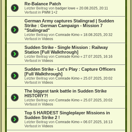
Re-Balance Patch
Letzter Beitrag von
badger lowe
«
20.08.2025, 20:11
Verfasst in
PWM 1+2
German Army captures Stalingrad | Sudden
Strike : German Campaign - Mission 7
"Stalingrad"
Letzter Beitrag von
Comrade Kimo
«
18.08.2025, 20:32
Verfasst in
Videos
Sudden Strike - Single Mission : Railway
Station [Full Walkthrough]
Letzter Beitrag von
Comrade Kimo
«
27.07.2025, 16:16
Verfasst in
Videos
Sudden Strike - Let's Play : Capture Officers
[Full Walkthrough]
Letzter Beitrag von
Comrade Kimo
«
25.07.2025, 20:02
Verfasst in
Videos
The biggest tank battle in Sudden Strike
HISTORY?!
Letzter Beitrag von
Comrade Kimo
«
25.07.2025, 20:02
Verfasst in
Videos
Top 5 HARDEST Singleplayer Missions in
Sudden Strike 2 !
Letzter Beitrag von
Comrade Kimo
«
06.07.2025, 16:13
Verfasst in
Videos