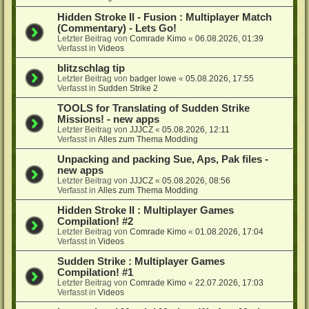
Hidden Stroke II - Fusion : Multiplayer Match
(Commentary) - Lets Go!
Letzter Beitrag von
Comrade Kimo
«
06.08.2026, 01:39
Verfasst in
Videos
blitzschlag tip
Letzter Beitrag von
badger lowe
«
05.08.2026, 17:55
Verfasst in
Sudden Strike 2
TOOLS for Translating of Sudden Strike
Missions! - new apps
Letzter Beitrag von
JJJCZ
«
05.08.2026, 12:11
Verfasst in
Alles zum Thema Modding
Unpacking and packing Sue, Aps, Pak files -
new apps
Letzter Beitrag von
JJJCZ
«
05.08.2026, 08:56
Verfasst in
Alles zum Thema Modding
Hidden Stroke II : Multiplayer Games
Compilation! #2
Letzter Beitrag von
Comrade Kimo
«
01.08.2026, 17:04
Verfasst in
Videos
Sudden Strike : Multiplayer Games
Compilation! #1
Letzter Beitrag von
Comrade Kimo
«
22.07.2026, 17:03
Verfasst in
Videos