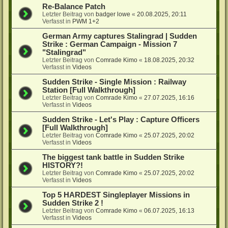
Re-Balance Patch
Letzter Beitrag von
badger lowe
«
20.08.2025, 20:11
Verfasst in
PWM 1+2
German Army captures Stalingrad | Sudden
Strike : German Campaign - Mission 7
"Stalingrad"
Letzter Beitrag von
Comrade Kimo
«
18.08.2025, 20:32
Verfasst in
Videos
Sudden Strike - Single Mission : Railway
Station [Full Walkthrough]
Letzter Beitrag von
Comrade Kimo
«
27.07.2025, 16:16
Verfasst in
Videos
Sudden Strike - Let's Play : Capture Officers
[Full Walkthrough]
Letzter Beitrag von
Comrade Kimo
«
25.07.2025, 20:02
Verfasst in
Videos
The biggest tank battle in Sudden Strike
HISTORY?!
Letzter Beitrag von
Comrade Kimo
«
25.07.2025, 20:02
Verfasst in
Videos
Top 5 HARDEST Singleplayer Missions in
Sudden Strike 2 !
Letzter Beitrag von
Comrade Kimo
«
06.07.2025, 16:13
Verfasst in
Videos