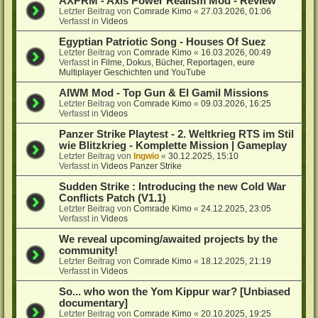
AXPRM - Axis Power Realism Mod - Review
Letzter Beitrag von
Comrade Kimo
«
27.03.2026, 01:06
Verfasst in
Videos
Egyptian Patriotic Song - Houses Of Suez
Letzter Beitrag von
Comrade Kimo
«
16.03.2026, 00:49
Verfasst in
Filme, Dokus, Bücher, Reportagen, eure
Multiplayer Geschichten und YouTube
AIWM Mod - Top Gun & El Gamil Missions
Letzter Beitrag von
Comrade Kimo
«
09.03.2026, 16:25
Verfasst in
Videos
Panzer Strike Playtest - 2. Weltkrieg RTS im Stil
wie Blitzkrieg - Komplette Mission | Gameplay
Letzter Beitrag von
Ingwio
«
30.12.2025, 15:10
Verfasst in
Videos Panzer Strike
Sudden Strike : Introducing the new Cold War
Conflicts Patch (V1.1)
Letzter Beitrag von
Comrade Kimo
«
24.12.2025, 23:05
Verfasst in
Videos
We reveal upcoming/awaited projects by the
community!
Letzter Beitrag von
Comrade Kimo
«
18.12.2025, 21:19
Verfasst in
Videos
So... who won the Yom Kippur war? [Unbiased
documentary]
Letzter Beitrag von
Comrade Kimo
«
20.10.2025, 19:25