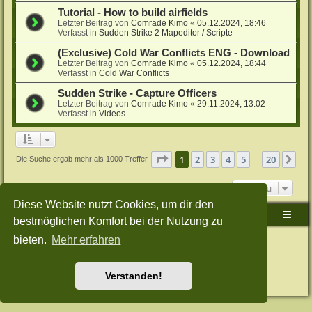
Tutorial - How to build airfields
Letzter Beitrag von
Comrade Kimo
«
05.12.2024, 18:46
Verfasst in
Sudden Strike 2 Mapeditor / Scripte
(Exclusive) Cold War Conflicts ENG - Download
Letzter Beitrag von
Comrade Kimo
«
05.12.2024, 18:44
Verfasst in
Cold War Conflicts
Sudden Strike - Capture Officers
Letzter Beitrag von
Comrade Kimo
«
29.11.2024, 13:02
Verfasst in
Videos
Seite
1
von
20
1
2
3
4
5
20
Nä
Die Suche ergab mehr als 1000 Treffer
…
Gehe zu
Diese Website nutzt Cookies, um dir den
Sudden-Strike-Maps.de Hauptseite
Foren-Übersicht
bestmöglichen Komfort bei der Nutzung zu
bieten.
Mehr erfahren
Powered by
phpBB
® Forum Software © phpBB Limited
Deutsche Übersetzung durch
phpBB.de
Style: Green-Style-Split by Joyce&Luna
phpBB-Style-Design
Datenschutz
|
Nutzungsbedingungen
Verstanden!