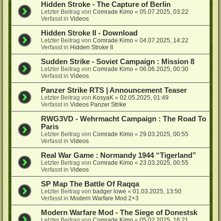
Hidden Stroke - The Capture of Berlin
Letzter Beitrag von
Comrade Kimo
«
05.07.2025, 03:22
Verfasst in
Videos
Hidden Stroke II - Download
Letzter Beitrag von
Comrade Kimo
«
04.07.2025, 14:22
Verfasst in
Hidden Stroke II
Sudden Strike - Soviet Campaign : Mission 8
Letzter Beitrag von
Comrade Kimo
«
06.06.2025, 00:30
Verfasst in
Videos
Panzer Strike RTS | Announcement Teaser
Letzter Beitrag von
KosyaK
«
02.05.2025, 01:49
Verfasst in
Videos Panzer Strike
RWG3VD - Wehrmacht Campaign : The Road To
Paris
Letzter Beitrag von
Comrade Kimo
«
29.03.2025, 00:55
Verfasst in
Videos
Real War Game : Normandy 1944 “Tigerland”
Letzter Beitrag von
Comrade Kimo
«
23.03.2025, 00:55
Verfasst in
Videos
SP Map The Battle Of Raqqa
Letzter Beitrag von
badger lowe
«
01.03.2025, 13:50
Verfasst in
Modern Warfare Mod 2+3
Modern Warfare Mod - The Siege of Donestsk
Letzter Beitrag von
Comrade Kimo
«
05.02.2025, 16:21