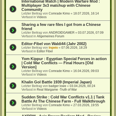
International Match | Modern Warfare Mod :
Multiplayer 3x3 matchup with Chinese
Community
Letzter Beitrag von
Comrade Kimo
«
18.07.2026, 16:14
Verfasst in
Videos
Sharing a few rare files I got from a Chinese
friend
Letzter Beitrag von
ANDROIDGAMER
«
03.07.2026, 07:09
Verfasst in
Allgemeines Forum
Editor-Fibel von Waldi44 (Jahr 2002)
Letzter Beitrag von
Ingwio
«
07.06.2026, 18:29
Verfasst in
Editor Fibel
Yom Kippur : Egyptian Special Forces in action
| Cold War Conflicts — Final Hours [Old
Version]
Letzter Beitrag von
Comrade Kimo
«
16.04.2026, 09:03
Verfasst in
Videos
Khalin Gol Battle 1939 (Imperial Japan)
Letzter Beitrag von
badger lowe
«
03.04.2026, 00:24
Verfasst in
Real Wargame -Truth of War
Sudden Strike : Cold War Conflicts v1.1 | Tank
Battle At The Chinese Farm - Full Walkthrough
Letzter Beitrag von
Comrade Kimo
«
27.03.2026, 19:55
Verfasst in
Videos