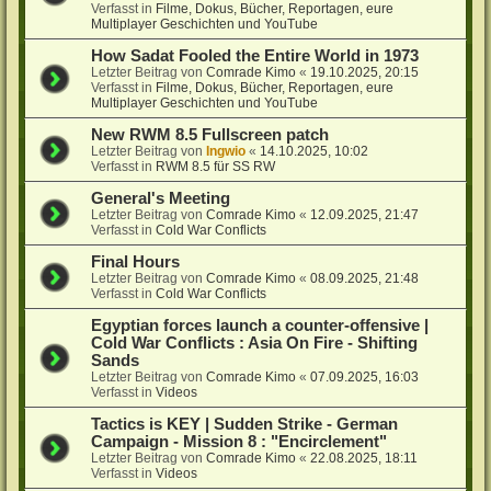
Verfasst in
Filme, Dokus, Bücher, Reportagen, eure
Multiplayer Geschichten und YouTube
How Sadat Fooled the Entire World in 1973
Letzter Beitrag von
Comrade Kimo
«
19.10.2025, 20:15
Verfasst in
Filme, Dokus, Bücher, Reportagen, eure
Multiplayer Geschichten und YouTube
New RWM 8.5 Fullscreen patch
Letzter Beitrag von
Ingwio
«
14.10.2025, 10:02
Verfasst in
RWM 8.5 für SS RW
General's Meeting
Letzter Beitrag von
Comrade Kimo
«
12.09.2025, 21:47
Verfasst in
Cold War Conflicts
Final Hours
Letzter Beitrag von
Comrade Kimo
«
08.09.2025, 21:48
Verfasst in
Cold War Conflicts
Egyptian forces launch a counter-offensive |
Cold War Conflicts : Asia On Fire - Shifting
Sands
Letzter Beitrag von
Comrade Kimo
«
07.09.2025, 16:03
Verfasst in
Videos
Tactics is KEY | Sudden Strike - German
Campaign - Mission 8 : "Encirclement"
Letzter Beitrag von
Comrade Kimo
«
22.08.2025, 18:11
Verfasst in
Videos