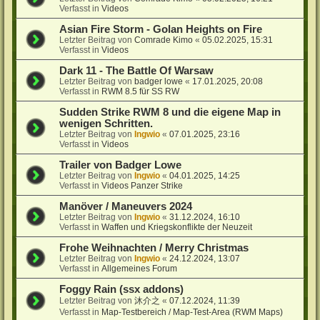
Verfasst in
Videos
Asian Fire Storm - Golan Heights on Fire
Letzter Beitrag von
Comrade Kimo
«
05.02.2025, 15:31
Verfasst in
Videos
Dark 11 - The Battle Of Warsaw
Letzter Beitrag von
badger lowe
«
17.01.2025, 20:08
Verfasst in
RWM 8.5 für SS RW
Sudden Strike RWM 8 und die eigene Map in
wenigen Schritten.
Letzter Beitrag von
Ingwio
«
07.01.2025, 23:16
Verfasst in
Videos
Trailer von Badger Lowe
Letzter Beitrag von
Ingwio
«
04.01.2025, 14:25
Verfasst in
Videos Panzer Strike
Manöver / Maneuvers 2024
Letzter Beitrag von
Ingwio
«
31.12.2024, 16:10
Verfasst in
Waffen und Kriegskonflikte der Neuzeit
Frohe Weihnachten / Merry Christmas
Letzter Beitrag von
Ingwio
«
24.12.2024, 13:07
Verfasst in
Allgemeines Forum
Foggy Rain (ssx addons)
Letzter Beitrag von
沐介之
«
07.12.2024, 11:39
Verfasst in
Map-Testbereich / Map-Test-Area (RWM Maps)