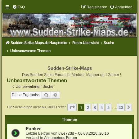
FAQ
Registrieren
Anmelden
Sudden-Strike-Maps.de Hauptseite
Foren-Übersicht
Suche
Unbeantwortete Themen
Sudden-Strike-Maps
Das Sudden Strike Forum für Modder, Mapper und Gamer !
Unbeantwortete Themen
Zur erweiterten Suche
Suche
Erweiterte Suche
Seite
1
von
20
1
2
3
4
5
20
Nä
Die Suche ergab mehr als 1000 Treffer
…
Themen
Funker
Letzter Beitrag von
uwe72dd
«
06.08.2026, 20:16
Verfasst in
Allgemeines Forum