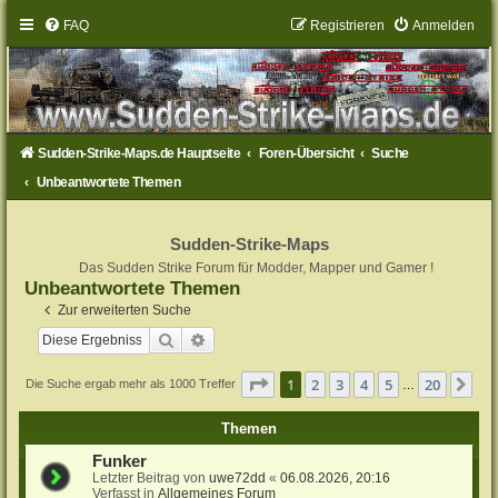
FAQ
Registrieren
Anmelden
Sudden-Strike-Maps.de Hauptseite
Foren-Übersicht
Suche
Unbeantwortete Themen
Sudden-Strike-Maps
Das Sudden Strike Forum für Modder, Mapper und Gamer !
Unbeantwortete Themen
Zur erweiterten Suche
Suche
Erweiterte Suche
Seite
1
von
20
1
2
3
4
5
20
Nä
Die Suche ergab mehr als 1000 Treffer
…
Themen
Funker
Letzter Beitrag von
uwe72dd
«
06.08.2026, 20:16
Verfasst in
Allgemeines Forum