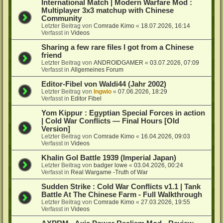
International Match | Modern Warfare Mod :
Multiplayer 3x3 matchup with Chinese
Community
Letzter Beitrag von
Comrade Kimo
«
18.07.2026, 16:14
Verfasst in
Videos
Sharing a few rare files I got from a Chinese
friend
Letzter Beitrag von
ANDROIDGAMER
«
03.07.2026, 07:09
Verfasst in
Allgemeines Forum
Editor-Fibel von Waldi44 (Jahr 2002)
Letzter Beitrag von
Ingwio
«
07.06.2026, 18:29
Verfasst in
Editor Fibel
Yom Kippur : Egyptian Special Forces in action
| Cold War Conflicts — Final Hours [Old
Version]
Letzter Beitrag von
Comrade Kimo
«
16.04.2026, 09:03
Verfasst in
Videos
Khalin Gol Battle 1939 (Imperial Japan)
Letzter Beitrag von
badger lowe
«
03.04.2026, 00:24
Verfasst in
Real Wargame -Truth of War
Sudden Strike : Cold War Conflicts v1.1 | Tank
Battle At The Chinese Farm - Full Walkthrough
Letzter Beitrag von
Comrade Kimo
«
27.03.2026, 19:55
Verfasst in
Videos