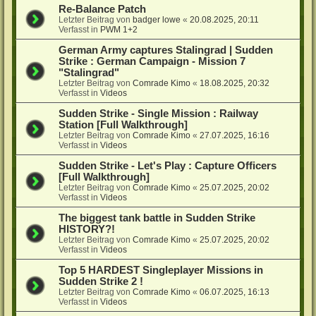
Re-Balance Patch
Letzter Beitrag von
badger lowe
«
20.08.2025, 20:11
Verfasst in
PWM 1+2
German Army captures Stalingrad | Sudden
Strike : German Campaign - Mission 7
"Stalingrad"
Letzter Beitrag von
Comrade Kimo
«
18.08.2025, 20:32
Verfasst in
Videos
Sudden Strike - Single Mission : Railway
Station [Full Walkthrough]
Letzter Beitrag von
Comrade Kimo
«
27.07.2025, 16:16
Verfasst in
Videos
Sudden Strike - Let's Play : Capture Officers
[Full Walkthrough]
Letzter Beitrag von
Comrade Kimo
«
25.07.2025, 20:02
Verfasst in
Videos
The biggest tank battle in Sudden Strike
HISTORY?!
Letzter Beitrag von
Comrade Kimo
«
25.07.2025, 20:02
Verfasst in
Videos
Top 5 HARDEST Singleplayer Missions in
Sudden Strike 2 !
Letzter Beitrag von
Comrade Kimo
«
06.07.2025, 16:13
Verfasst in
Videos