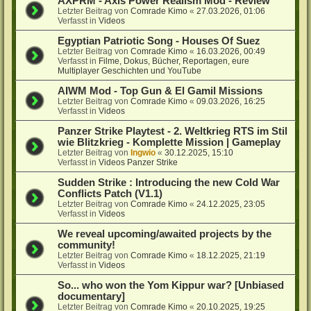
AXPRM - Axis Power Realism Mod - Review
Letzter Beitrag von
Comrade Kimo
«
27.03.2026, 01:06
Verfasst in
Videos
Egyptian Patriotic Song - Houses Of Suez
Letzter Beitrag von
Comrade Kimo
«
16.03.2026, 00:49
Verfasst in
Filme, Dokus, Bücher, Reportagen, eure
Multiplayer Geschichten und YouTube
AIWM Mod - Top Gun & El Gamil Missions
Letzter Beitrag von
Comrade Kimo
«
09.03.2026, 16:25
Verfasst in
Videos
Panzer Strike Playtest - 2. Weltkrieg RTS im Stil
wie Blitzkrieg - Komplette Mission | Gameplay
Letzter Beitrag von
Ingwio
«
30.12.2025, 15:10
Verfasst in
Videos Panzer Strike
Sudden Strike : Introducing the new Cold War
Conflicts Patch (V1.1)
Letzter Beitrag von
Comrade Kimo
«
24.12.2025, 23:05
Verfasst in
Videos
We reveal upcoming/awaited projects by the
community!
Letzter Beitrag von
Comrade Kimo
«
18.12.2025, 21:19
Verfasst in
Videos
So... who won the Yom Kippur war? [Unbiased
documentary]
Letzter Beitrag von
Comrade Kimo
«
20.10.2025, 19:25