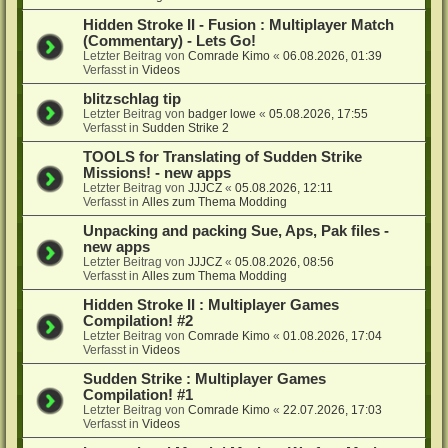
Hidden Stroke II - Fusion : Multiplayer Match
(Commentary) - Lets Go!
Letzter Beitrag von
Comrade Kimo
«
06.08.2026, 01:39
Verfasst in
Videos
blitzschlag tip
Letzter Beitrag von
badger lowe
«
05.08.2026, 17:55
Verfasst in
Sudden Strike 2
TOOLS for Translating of Sudden Strike
Missions! - new apps
Letzter Beitrag von
JJJCZ
«
05.08.2026, 12:11
Verfasst in
Alles zum Thema Modding
Unpacking and packing Sue, Aps, Pak files -
new apps
Letzter Beitrag von
JJJCZ
«
05.08.2026, 08:56
Verfasst in
Alles zum Thema Modding
Hidden Stroke II : Multiplayer Games
Compilation! #2
Letzter Beitrag von
Comrade Kimo
«
01.08.2026, 17:04
Verfasst in
Videos
Sudden Strike : Multiplayer Games
Compilation! #1
Letzter Beitrag von
Comrade Kimo
«
22.07.2026, 17:03
Verfasst in
Videos