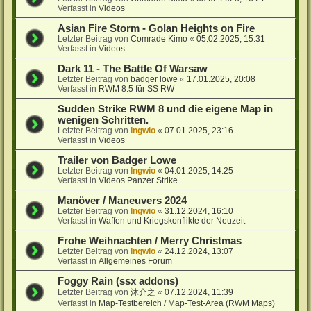
Verfasst in
Videos
Asian Fire Storm - Golan Heights on Fire
Letzter Beitrag von
Comrade Kimo
«
05.02.2025, 15:31
Verfasst in
Videos
Dark 11 - The Battle Of Warsaw
Letzter Beitrag von
badger lowe
«
17.01.2025, 20:08
Verfasst in
RWM 8.5 für SS RW
Sudden Strike RWM 8 und die eigene Map in
wenigen Schritten.
Letzter Beitrag von
Ingwio
«
07.01.2025, 23:16
Verfasst in
Videos
Trailer von Badger Lowe
Letzter Beitrag von
Ingwio
«
04.01.2025, 14:25
Verfasst in
Videos Panzer Strike
Manöver / Maneuvers 2024
Letzter Beitrag von
Ingwio
«
31.12.2024, 16:10
Verfasst in
Waffen und Kriegskonflikte der Neuzeit
Frohe Weihnachten / Merry Christmas
Letzter Beitrag von
Ingwio
«
24.12.2024, 13:07
Verfasst in
Allgemeines Forum
Foggy Rain (ssx addons)
Letzter Beitrag von
沐介之
«
07.12.2024, 11:39
Verfasst in
Map-Testbereich / Map-Test-Area (RWM Maps)