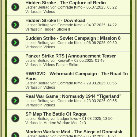
Hidden Stroke - The Capture of Berlin
Letzter Beitrag von
Comrade Kimo
«
05.07.2025, 03:22
Verfasst in
Videos
Hidden Stroke II - Download
Letzter Beitrag von
Comrade Kimo
«
04.07.2025, 14:22
Verfasst in
Hidden Stroke II
Sudden Strike - Soviet Campaign : Mission 8
Letzter Beitrag von
Comrade Kimo
«
06.06.2025, 00:30
Verfasst in
Videos
Panzer Strike RTS | Announcement Teaser
Letzter Beitrag von
KosyaK
«
02.05.2025, 01:49
Verfasst in
Videos Panzer Strike
RWG3VD - Wehrmacht Campaign : The Road To
Paris
Letzter Beitrag von
Comrade Kimo
«
29.03.2025, 00:55
Verfasst in
Videos
Real War Game : Normandy 1944 “Tigerland”
Letzter Beitrag von
Comrade Kimo
«
23.03.2025, 00:55
Verfasst in
Videos
SP Map The Battle Of Raqqa
Letzter Beitrag von
badger lowe
«
01.03.2025, 13:50
Verfasst in
Modern Warfare Mod 2+3
Modern Warfare Mod - The Siege of Donestsk
Letzter Beitrag von
Comrade Kimo
«
05.02.2025, 16:21