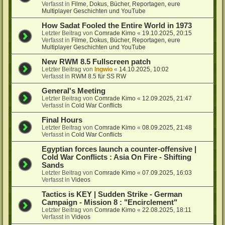
Verfasst in
Filme, Dokus, Bücher, Reportagen, eure
Multiplayer Geschichten und YouTube
How Sadat Fooled the Entire World in 1973
Letzter Beitrag von
Comrade Kimo
«
19.10.2025, 20:15
Verfasst in
Filme, Dokus, Bücher, Reportagen, eure
Multiplayer Geschichten und YouTube
New RWM 8.5 Fullscreen patch
Letzter Beitrag von
Ingwio
«
14.10.2025, 10:02
Verfasst in
RWM 8.5 für SS RW
General's Meeting
Letzter Beitrag von
Comrade Kimo
«
12.09.2025, 21:47
Verfasst in
Cold War Conflicts
Final Hours
Letzter Beitrag von
Comrade Kimo
«
08.09.2025, 21:48
Verfasst in
Cold War Conflicts
Egyptian forces launch a counter-offensive |
Cold War Conflicts : Asia On Fire - Shifting
Sands
Letzter Beitrag von
Comrade Kimo
«
07.09.2025, 16:03
Verfasst in
Videos
Tactics is KEY | Sudden Strike - German
Campaign - Mission 8 : "Encirclement"
Letzter Beitrag von
Comrade Kimo
«
22.08.2025, 18:11
Verfasst in
Videos