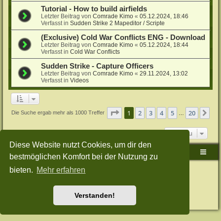
Tutorial - How to build airfields
Letzter Beitrag von
Comrade Kimo
«
05.12.2024, 18:46
Verfasst in
Sudden Strike 2 Mapeditor / Scripte
(Exclusive) Cold War Conflicts ENG - Download
Letzter Beitrag von
Comrade Kimo
«
05.12.2024, 18:44
Verfasst in
Cold War Conflicts
Sudden Strike - Capture Officers
Letzter Beitrag von
Comrade Kimo
«
29.11.2024, 13:02
Verfasst in
Videos
Seite
1
von
20
1
2
3
4
5
20
Nä
Die Suche ergab mehr als 1000 Treffer
…
Gehe zu
Diese Website nutzt Cookies, um dir den
Sudden-Strike-Maps.de Hauptseite
Foren-Übersicht
bestmöglichen Komfort bei der Nutzung zu
bieten.
Mehr erfahren
Powered by
phpBB
® Forum Software © phpBB Limited
Deutsche Übersetzung durch
phpBB.de
Style: Green-Style-Split by Joyce&Luna
phpBB-Style-Design
Datenschutz
|
Nutzungsbedingungen
Verstanden!