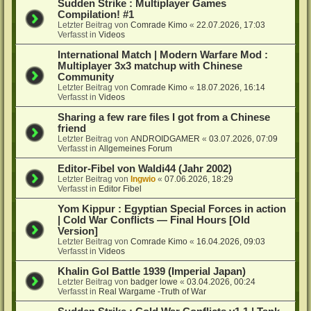
Sudden Strike : Multiplayer Games
Compilation! #1
Letzter Beitrag von
Comrade Kimo
«
22.07.2026, 17:03
Verfasst in
Videos
International Match | Modern Warfare Mod :
Multiplayer 3x3 matchup with Chinese
Community
Letzter Beitrag von
Comrade Kimo
«
18.07.2026, 16:14
Verfasst in
Videos
Sharing a few rare files I got from a Chinese
friend
Letzter Beitrag von
ANDROIDGAMER
«
03.07.2026, 07:09
Verfasst in
Allgemeines Forum
Editor-Fibel von Waldi44 (Jahr 2002)
Letzter Beitrag von
Ingwio
«
07.06.2026, 18:29
Verfasst in
Editor Fibel
Yom Kippur : Egyptian Special Forces in action
| Cold War Conflicts — Final Hours [Old
Version]
Letzter Beitrag von
Comrade Kimo
«
16.04.2026, 09:03
Verfasst in
Videos
Khalin Gol Battle 1939 (Imperial Japan)
Letzter Beitrag von
badger lowe
«
03.04.2026, 00:24
Verfasst in
Real Wargame -Truth of War