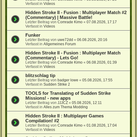
Verfasst in
Videos
Hidden Stroke II - Fusion : Multiplayer Match #2
(Commentary) | Massive Battle!
Letzter Beitrag von
Comrade Kimo
«
07.08.2026, 17:17
Verfasst in
Videos
Funker
Letzter Beitrag von
uwe72dd
«
06.08.2026, 20:16
Verfasst in
Allgemeines Forum
Hidden Stroke II - Fusion : Multiplayer Match
(Commentary) - Lets Go!
Letzter Beitrag von
Comrade Kimo
«
06.08.2026, 01:39
Verfasst in
Videos
blitzschlag tip
Letzter Beitrag von
badger lowe
«
05.08.2026, 17:55
Verfasst in
Sudden Strike 2
TOOLS for Translating of Sudden Strike
Missions! - new apps
Letzter Beitrag von
JJJCZ
«
05.08.2026, 12:11
Verfasst in
Alles zum Thema Modding
Hidden Stroke II : Multiplayer Games
Compilation! #2
Letzter Beitrag von
Comrade Kimo
«
01.08.2026, 17:04
Verfasst in
Videos