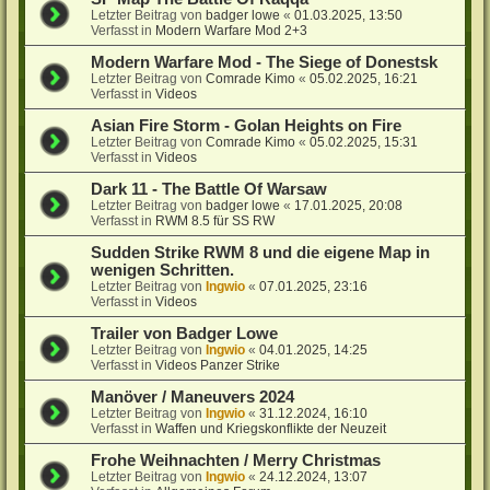
Letzter Beitrag von
badger lowe
«
01.03.2025, 13:50
Verfasst in
Modern Warfare Mod 2+3
Modern Warfare Mod - The Siege of Donestsk
Letzter Beitrag von
Comrade Kimo
«
05.02.2025, 16:21
Verfasst in
Videos
Asian Fire Storm - Golan Heights on Fire
Letzter Beitrag von
Comrade Kimo
«
05.02.2025, 15:31
Verfasst in
Videos
Dark 11 - The Battle Of Warsaw
Letzter Beitrag von
badger lowe
«
17.01.2025, 20:08
Verfasst in
RWM 8.5 für SS RW
Sudden Strike RWM 8 und die eigene Map in
wenigen Schritten.
Letzter Beitrag von
Ingwio
«
07.01.2025, 23:16
Verfasst in
Videos
Trailer von Badger Lowe
Letzter Beitrag von
Ingwio
«
04.01.2025, 14:25
Verfasst in
Videos Panzer Strike
Manöver / Maneuvers 2024
Letzter Beitrag von
Ingwio
«
31.12.2024, 16:10
Verfasst in
Waffen und Kriegskonflikte der Neuzeit
Frohe Weihnachten / Merry Christmas
Letzter Beitrag von
Ingwio
«
24.12.2024, 13:07