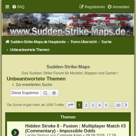
FAQ
Registrieren
Anmelden
Sudden-Strike-Maps.de Hauptseite
Foren-Übersicht
Suche
Unbeantwortete Themen
Sudden-Strike-Maps
Das Sudden Strike Forum für Modder, Mapper und Gamer !
Unbeantwortete Themen
Zur erweiterten Suche
Suche
Erweiterte Suche
Seite
1
von
20
1
2
3
4
5
20
Nä
Die Suche ergab mehr als 1000 Treffer
…
Themen
Hidden Stroke II - Fusion : Multiplayer Match #3
(Commentary) - Impossible Odds
Letzter Beitrag von
Comrade Kimo
«
08.08.2026, 17:29