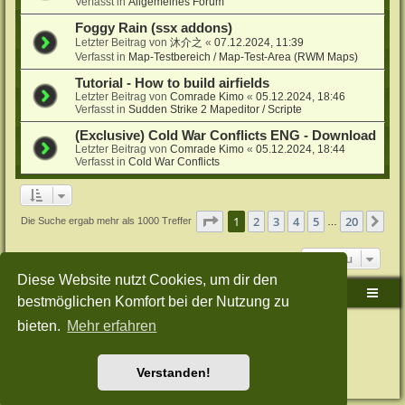
Verfasst in
Allgemeines Forum
Foggy Rain (ssx addons)
Letzter Beitrag von
沐介之
«
07.12.2024, 11:39
Verfasst in
Map-Testbereich / Map-Test-Area (RWM Maps)
Tutorial - How to build airfields
Letzter Beitrag von
Comrade Kimo
«
05.12.2024, 18:46
Verfasst in
Sudden Strike 2 Mapeditor / Scripte
(Exclusive) Cold War Conflicts ENG - Download
Letzter Beitrag von
Comrade Kimo
«
05.12.2024, 18:44
Verfasst in
Cold War Conflicts
Seite
1
von
20
1
2
3
4
5
20
Nä
Die Suche ergab mehr als 1000 Treffer
…
Gehe zu
Diese Website nutzt Cookies, um dir den
Sudden-Strike-Maps.de Hauptseite
Foren-Übersicht
bestmöglichen Komfort bei der Nutzung zu
bieten.
Mehr erfahren
Powered by
phpBB
® Forum Software © phpBB Limited
Deutsche Übersetzung durch
phpBB.de
Style: Green-Style-Split by Joyce&Luna
phpBB-Style-Design
Datenschutz
|
Nutzungsbedingungen
Verstanden!