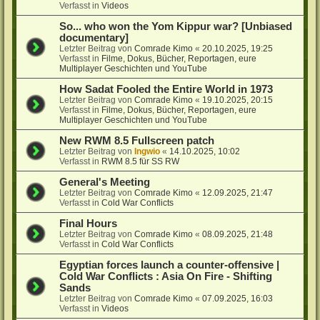
Verfasst in
Videos
So... who won the Yom Kippur war? [Unbiased
documentary]
Letzter Beitrag von
Comrade Kimo
«
20.10.2025, 19:25
Verfasst in
Filme, Dokus, Bücher, Reportagen, eure
Multiplayer Geschichten und YouTube
How Sadat Fooled the Entire World in 1973
Letzter Beitrag von
Comrade Kimo
«
19.10.2025, 20:15
Verfasst in
Filme, Dokus, Bücher, Reportagen, eure
Multiplayer Geschichten und YouTube
New RWM 8.5 Fullscreen patch
Letzter Beitrag von
Ingwio
«
14.10.2025, 10:02
Verfasst in
RWM 8.5 für SS RW
General's Meeting
Letzter Beitrag von
Comrade Kimo
«
12.09.2025, 21:47
Verfasst in
Cold War Conflicts
Final Hours
Letzter Beitrag von
Comrade Kimo
«
08.09.2025, 21:48
Verfasst in
Cold War Conflicts
Egyptian forces launch a counter-offensive |
Cold War Conflicts : Asia On Fire - Shifting
Sands
Letzter Beitrag von
Comrade Kimo
«
07.09.2025, 16:03
Verfasst in
Videos