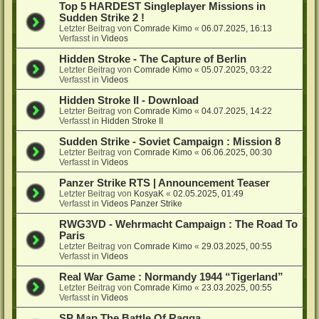
Top 5 HARDEST Singleplayer Missions in
Sudden Strike 2 !
Letzter Beitrag von
Comrade Kimo
«
06.07.2025, 16:13
Verfasst in
Videos
Hidden Stroke - The Capture of Berlin
Letzter Beitrag von
Comrade Kimo
«
05.07.2025, 03:22
Verfasst in
Videos
Hidden Stroke II - Download
Letzter Beitrag von
Comrade Kimo
«
04.07.2025, 14:22
Verfasst in
Hidden Stroke II
Sudden Strike - Soviet Campaign : Mission 8
Letzter Beitrag von
Comrade Kimo
«
06.06.2025, 00:30
Verfasst in
Videos
Panzer Strike RTS | Announcement Teaser
Letzter Beitrag von
KosyaK
«
02.05.2025, 01:49
Verfasst in
Videos Panzer Strike
RWG3VD - Wehrmacht Campaign : The Road To
Paris
Letzter Beitrag von
Comrade Kimo
«
29.03.2025, 00:55
Verfasst in
Videos
Real War Game : Normandy 1944 “Tigerland”
Letzter Beitrag von
Comrade Kimo
«
23.03.2025, 00:55
Verfasst in
Videos
SP Map The Battle Of Raqqa