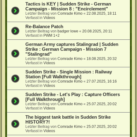
Tactics is KEY | Sudden Strike - German
Campaign - Mission 8 : "Encirclement"
Letzter Beitrag von
Comrade Kimo
«
22.08.2025, 18:11
Verfasst in
Videos
Re-Balance Patch
Letzter Beitrag von
badger lowe
«
20.08.2025, 20:11
Verfasst in
PWM 1+2
German Army captures Stalingrad | Sudden
Strike : German Campaign - Mission 7
"Stalingrad"
Letzter Beitrag von
Comrade Kimo
«
18.08.2025, 20:32
Verfasst in
Videos
Sudden Strike - Single Mission : Railway
Station [Full Walkthrough]
Letzter Beitrag von
Comrade Kimo
«
27.07.2025, 16:16
Verfasst in
Videos
Sudden Strike - Let's Play : Capture Officers
[Full Walkthrough]
Letzter Beitrag von
Comrade Kimo
«
25.07.2025, 20:02
Verfasst in
Videos
The biggest tank battle in Sudden Strike
HISTORY?!
Letzter Beitrag von
Comrade Kimo
«
25.07.2025, 20:02
Verfasst in
Videos