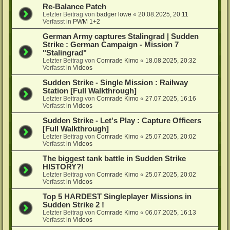
Re-Balance Patch
Letzter Beitrag von
badger lowe
«
20.08.2025, 20:11
Verfasst in
PWM 1+2
German Army captures Stalingrad | Sudden
Strike : German Campaign - Mission 7
"Stalingrad"
Letzter Beitrag von
Comrade Kimo
«
18.08.2025, 20:32
Verfasst in
Videos
Sudden Strike - Single Mission : Railway
Station [Full Walkthrough]
Letzter Beitrag von
Comrade Kimo
«
27.07.2025, 16:16
Verfasst in
Videos
Sudden Strike - Let's Play : Capture Officers
[Full Walkthrough]
Letzter Beitrag von
Comrade Kimo
«
25.07.2025, 20:02
Verfasst in
Videos
The biggest tank battle in Sudden Strike
HISTORY?!
Letzter Beitrag von
Comrade Kimo
«
25.07.2025, 20:02
Verfasst in
Videos
Top 5 HARDEST Singleplayer Missions in
Sudden Strike 2 !
Letzter Beitrag von
Comrade Kimo
«
06.07.2025, 16:13
Verfasst in
Videos