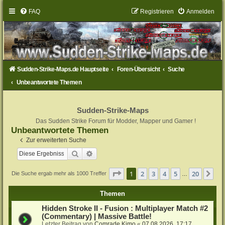
FAQ
Registrieren
Anmelden
Sudden-Strike-Maps.de Hauptseite
Foren-Übersicht
Suche
Unbeantwortete Themen
Sudden-Strike-Maps
Das Sudden Strike Forum für Modder, Mapper und Gamer !
Unbeantwortete Themen
Zur erweiterten Suche
Suche
Erweiterte Suche
Seite
1
von
20
1
2
3
4
5
20
Nä
Die Suche ergab mehr als 1000 Treffer
…
Themen
Hidden Stroke II - Fusion : Multiplayer Match #2
(Commentary) | Massive Battle!
Letzter Beitrag von
Comrade Kimo
«
07.08.2026, 17:17