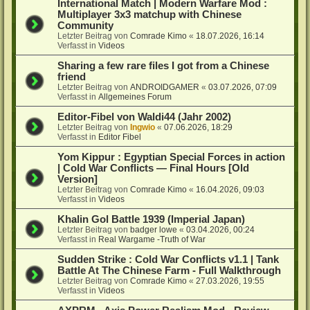
International Match | Modern Warfare Mod :
Multiplayer 3x3 matchup with Chinese
Community
Letzter Beitrag von
Comrade Kimo
«
18.07.2026, 16:14
Verfasst in
Videos
Sharing a few rare files I got from a Chinese
friend
Letzter Beitrag von
ANDROIDGAMER
«
03.07.2026, 07:09
Verfasst in
Allgemeines Forum
Editor-Fibel von Waldi44 (Jahr 2002)
Letzter Beitrag von
Ingwio
«
07.06.2026, 18:29
Verfasst in
Editor Fibel
Yom Kippur : Egyptian Special Forces in action
| Cold War Conflicts — Final Hours [Old
Version]
Letzter Beitrag von
Comrade Kimo
«
16.04.2026, 09:03
Verfasst in
Videos
Khalin Gol Battle 1939 (Imperial Japan)
Letzter Beitrag von
badger lowe
«
03.04.2026, 00:24
Verfasst in
Real Wargame -Truth of War
Sudden Strike : Cold War Conflicts v1.1 | Tank
Battle At The Chinese Farm - Full Walkthrough
Letzter Beitrag von
Comrade Kimo
«
27.03.2026, 19:55
Verfasst in
Videos