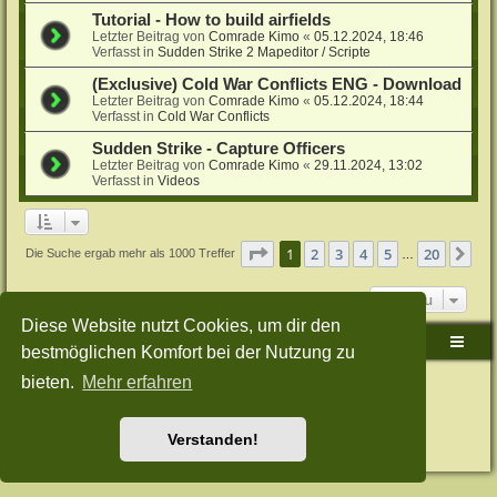
Tutorial - How to build airfields
Letzter Beitrag von
Comrade Kimo
«
05.12.2024, 18:46
Verfasst in
Sudden Strike 2 Mapeditor / Scripte
(Exclusive) Cold War Conflicts ENG - Download
Letzter Beitrag von
Comrade Kimo
«
05.12.2024, 18:44
Verfasst in
Cold War Conflicts
Sudden Strike - Capture Officers
Letzter Beitrag von
Comrade Kimo
«
29.11.2024, 13:02
Verfasst in
Videos
Seite
1
von
20
1
2
3
4
5
20
Nä
Die Suche ergab mehr als 1000 Treffer
…
Gehe zu
Diese Website nutzt Cookies, um dir den
Sudden-Strike-Maps.de Hauptseite
Foren-Übersicht
bestmöglichen Komfort bei der Nutzung zu
bieten.
Mehr erfahren
Powered by
phpBB
® Forum Software © phpBB Limited
Deutsche Übersetzung durch
phpBB.de
Style: Green-Style-Split by Joyce&Luna
phpBB-Style-Design
Datenschutz
|
Nutzungsbedingungen
Verstanden!