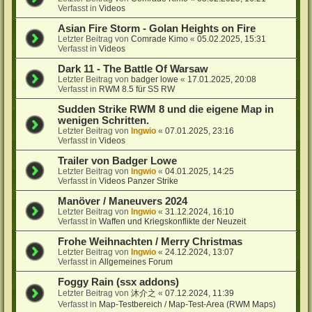
Verfasst in
Videos
Asian Fire Storm - Golan Heights on Fire
Letzter Beitrag von
Comrade Kimo
«
05.02.2025, 15:31
Verfasst in
Videos
Dark 11 - The Battle Of Warsaw
Letzter Beitrag von
badger lowe
«
17.01.2025, 20:08
Verfasst in
RWM 8.5 für SS RW
Sudden Strike RWM 8 und die eigene Map in
wenigen Schritten.
Letzter Beitrag von
Ingwio
«
07.01.2025, 23:16
Verfasst in
Videos
Trailer von Badger Lowe
Letzter Beitrag von
Ingwio
«
04.01.2025, 14:25
Verfasst in
Videos Panzer Strike
Manöver / Maneuvers 2024
Letzter Beitrag von
Ingwio
«
31.12.2024, 16:10
Verfasst in
Waffen und Kriegskonflikte der Neuzeit
Frohe Weihnachten / Merry Christmas
Letzter Beitrag von
Ingwio
«
24.12.2024, 13:07
Verfasst in
Allgemeines Forum
Foggy Rain (ssx addons)
Letzter Beitrag von
沐介之
«
07.12.2024, 11:39
Verfasst in
Map-Testbereich / Map-Test-Area (RWM Maps)