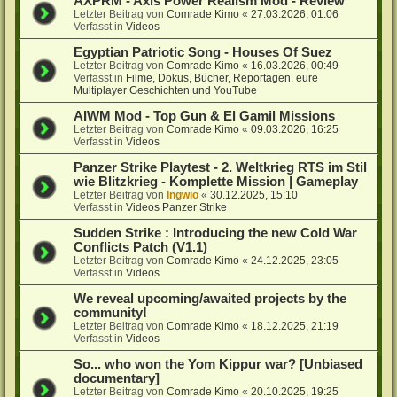
AXPRM - Axis Power Realism Mod - Review
Letzter Beitrag von
Comrade Kimo
«
27.03.2026, 01:06
Verfasst in
Videos
Egyptian Patriotic Song - Houses Of Suez
Letzter Beitrag von
Comrade Kimo
«
16.03.2026, 00:49
Verfasst in
Filme, Dokus, Bücher, Reportagen, eure
Multiplayer Geschichten und YouTube
AIWM Mod - Top Gun & El Gamil Missions
Letzter Beitrag von
Comrade Kimo
«
09.03.2026, 16:25
Verfasst in
Videos
Panzer Strike Playtest - 2. Weltkrieg RTS im Stil
wie Blitzkrieg - Komplette Mission | Gameplay
Letzter Beitrag von
Ingwio
«
30.12.2025, 15:10
Verfasst in
Videos Panzer Strike
Sudden Strike : Introducing the new Cold War
Conflicts Patch (V1.1)
Letzter Beitrag von
Comrade Kimo
«
24.12.2025, 23:05
Verfasst in
Videos
We reveal upcoming/awaited projects by the
community!
Letzter Beitrag von
Comrade Kimo
«
18.12.2025, 21:19
Verfasst in
Videos
So... who won the Yom Kippur war? [Unbiased
documentary]
Letzter Beitrag von
Comrade Kimo
«
20.10.2025, 19:25