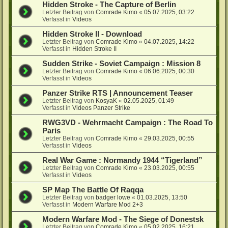
Hidden Stroke - The Capture of Berlin
Letzter Beitrag von
Comrade Kimo
«
05.07.2025, 03:22
Verfasst in
Videos
Hidden Stroke II - Download
Letzter Beitrag von
Comrade Kimo
«
04.07.2025, 14:22
Verfasst in
Hidden Stroke II
Sudden Strike - Soviet Campaign : Mission 8
Letzter Beitrag von
Comrade Kimo
«
06.06.2025, 00:30
Verfasst in
Videos
Panzer Strike RTS | Announcement Teaser
Letzter Beitrag von
KosyaK
«
02.05.2025, 01:49
Verfasst in
Videos Panzer Strike
RWG3VD - Wehrmacht Campaign : The Road To
Paris
Letzter Beitrag von
Comrade Kimo
«
29.03.2025, 00:55
Verfasst in
Videos
Real War Game : Normandy 1944 “Tigerland”
Letzter Beitrag von
Comrade Kimo
«
23.03.2025, 00:55
Verfasst in
Videos
SP Map The Battle Of Raqqa
Letzter Beitrag von
badger lowe
«
01.03.2025, 13:50
Verfasst in
Modern Warfare Mod 2+3
Modern Warfare Mod - The Siege of Donestsk
Letzter Beitrag von
Comrade Kimo
«
05.02.2025, 16:21