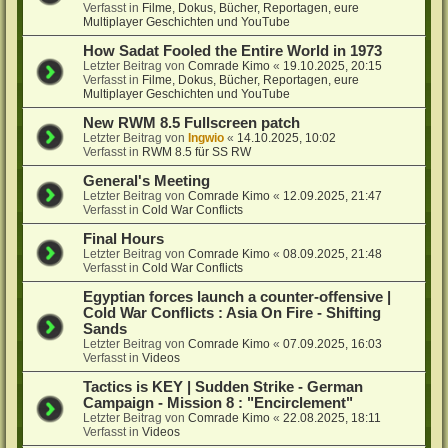
Verfasst in
Filme, Dokus, Bücher, Reportagen, eure
Multiplayer Geschichten und YouTube
How Sadat Fooled the Entire World in 1973
Letzter Beitrag von
Comrade Kimo
«
19.10.2025, 20:15
Verfasst in
Filme, Dokus, Bücher, Reportagen, eure
Multiplayer Geschichten und YouTube
New RWM 8.5 Fullscreen patch
Letzter Beitrag von
Ingwio
«
14.10.2025, 10:02
Verfasst in
RWM 8.5 für SS RW
General's Meeting
Letzter Beitrag von
Comrade Kimo
«
12.09.2025, 21:47
Verfasst in
Cold War Conflicts
Final Hours
Letzter Beitrag von
Comrade Kimo
«
08.09.2025, 21:48
Verfasst in
Cold War Conflicts
Egyptian forces launch a counter-offensive |
Cold War Conflicts : Asia On Fire - Shifting
Sands
Letzter Beitrag von
Comrade Kimo
«
07.09.2025, 16:03
Verfasst in
Videos
Tactics is KEY | Sudden Strike - German
Campaign - Mission 8 : "Encirclement"
Letzter Beitrag von
Comrade Kimo
«
22.08.2025, 18:11
Verfasst in
Videos