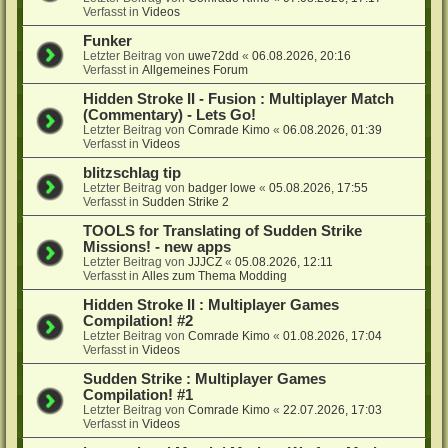
Verfasst in
Videos
Funker
Letzter Beitrag von
uwe72dd
«
06.08.2026, 20:16
Verfasst in
Allgemeines Forum
Hidden Stroke II - Fusion : Multiplayer Match
(Commentary) - Lets Go!
Letzter Beitrag von
Comrade Kimo
«
06.08.2026, 01:39
Verfasst in
Videos
blitzschlag tip
Letzter Beitrag von
badger lowe
«
05.08.2026, 17:55
Verfasst in
Sudden Strike 2
TOOLS for Translating of Sudden Strike
Missions! - new apps
Letzter Beitrag von
JJJCZ
«
05.08.2026, 12:11
Verfasst in
Alles zum Thema Modding
Hidden Stroke II : Multiplayer Games
Compilation! #2
Letzter Beitrag von
Comrade Kimo
«
01.08.2026, 17:04
Verfasst in
Videos
Sudden Strike : Multiplayer Games
Compilation! #1
Letzter Beitrag von
Comrade Kimo
«
22.07.2026, 17:03
Verfasst in
Videos