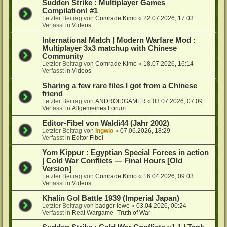
Sudden Strike : Multiplayer Games
Compilation! #1
Letzter Beitrag von
Comrade Kimo
«
22.07.2026, 17:03
Verfasst in
Videos
International Match | Modern Warfare Mod :
Multiplayer 3x3 matchup with Chinese
Community
Letzter Beitrag von
Comrade Kimo
«
18.07.2026, 16:14
Verfasst in
Videos
Sharing a few rare files I got from a Chinese
friend
Letzter Beitrag von
ANDROIDGAMER
«
03.07.2026, 07:09
Verfasst in
Allgemeines Forum
Editor-Fibel von Waldi44 (Jahr 2002)
Letzter Beitrag von
Ingwio
«
07.06.2026, 18:29
Verfasst in
Editor Fibel
Yom Kippur : Egyptian Special Forces in action
| Cold War Conflicts — Final Hours [Old
Version]
Letzter Beitrag von
Comrade Kimo
«
16.04.2026, 09:03
Verfasst in
Videos
Khalin Gol Battle 1939 (Imperial Japan)
Letzter Beitrag von
badger lowe
«
03.04.2026, 00:24
Verfasst in
Real Wargame -Truth of War