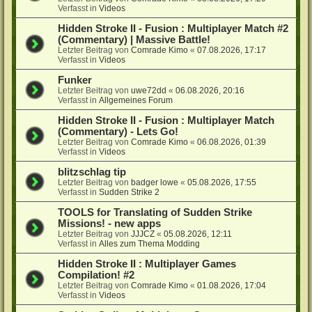
Verfasst in
Videos
Hidden Stroke II - Fusion : Multiplayer Match #2
(Commentary) | Massive Battle!
Letzter Beitrag von
Comrade Kimo
«
07.08.2026, 17:17
Verfasst in
Videos
Funker
Letzter Beitrag von
uwe72dd
«
06.08.2026, 20:16
Verfasst in
Allgemeines Forum
Hidden Stroke II - Fusion : Multiplayer Match
(Commentary) - Lets Go!
Letzter Beitrag von
Comrade Kimo
«
06.08.2026, 01:39
Verfasst in
Videos
blitzschlag tip
Letzter Beitrag von
badger lowe
«
05.08.2026, 17:55
Verfasst in
Sudden Strike 2
TOOLS for Translating of Sudden Strike
Missions! - new apps
Letzter Beitrag von
JJJCZ
«
05.08.2026, 12:11
Verfasst in
Alles zum Thema Modding
Hidden Stroke II : Multiplayer Games
Compilation! #2
Letzter Beitrag von
Comrade Kimo
«
01.08.2026, 17:04
Verfasst in
Videos