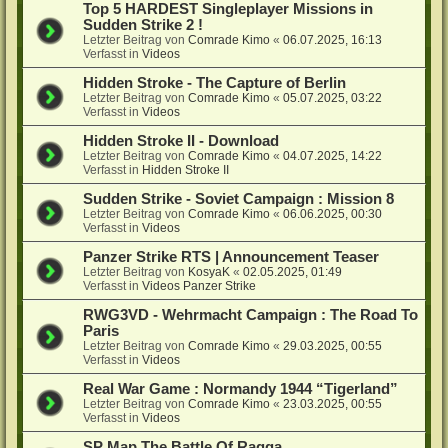
Top 5 HARDEST Singleplayer Missions in
Sudden Strike 2 !
Letzter Beitrag von
Comrade Kimo
«
06.07.2025, 16:13
Verfasst in
Videos
Hidden Stroke - The Capture of Berlin
Letzter Beitrag von
Comrade Kimo
«
05.07.2025, 03:22
Verfasst in
Videos
Hidden Stroke II - Download
Letzter Beitrag von
Comrade Kimo
«
04.07.2025, 14:22
Verfasst in
Hidden Stroke II
Sudden Strike - Soviet Campaign : Mission 8
Letzter Beitrag von
Comrade Kimo
«
06.06.2025, 00:30
Verfasst in
Videos
Panzer Strike RTS | Announcement Teaser
Letzter Beitrag von
KosyaK
«
02.05.2025, 01:49
Verfasst in
Videos Panzer Strike
RWG3VD - Wehrmacht Campaign : The Road To
Paris
Letzter Beitrag von
Comrade Kimo
«
29.03.2025, 00:55
Verfasst in
Videos
Real War Game : Normandy 1944 “Tigerland”
Letzter Beitrag von
Comrade Kimo
«
23.03.2025, 00:55
Verfasst in
Videos
SP Map The Battle Of Raqqa