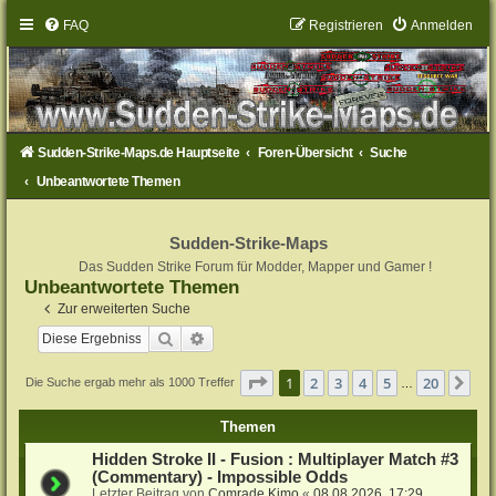
FAQ
Registrieren
Anmelden
Sudden-Strike-Maps.de Hauptseite
Foren-Übersicht
Suche
Unbeantwortete Themen
Sudden-Strike-Maps
Das Sudden Strike Forum für Modder, Mapper und Gamer !
Unbeantwortete Themen
Zur erweiterten Suche
Suche
Erweiterte Suche
Seite
1
von
20
1
2
3
4
5
20
Nä
Die Suche ergab mehr als 1000 Treffer
…
Themen
Hidden Stroke II - Fusion : Multiplayer Match #3
(Commentary) - Impossible Odds
Letzter Beitrag von
Comrade Kimo
«
08.08.2026, 17:29