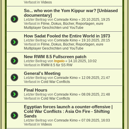
Verfasst in
Videos
So... who won the Yom Kippur war? [Unbiased
documentary]
Letzter Beitrag von
Comrade Kimo
«
20.10.2025, 19:25
Verfasst in
Filme, Dokus, Bücher, Reportagen, eure
Multiplayer Geschichten und YouTube
How Sadat Fooled the Entire World in 1973
Letzter Beitrag von
Comrade Kimo
«
19.10.2025, 20:15
Verfasst in
Filme, Dokus, Bücher, Reportagen, eure
Multiplayer Geschichten und YouTube
New RWM 8.5 Fullscreen patch
Letzter Beitrag von
Ingwio
«
14.10.2025, 10:02
Verfasst in
RWM 8.5 für SS RW
General's Meeting
Letzter Beitrag von
Comrade Kimo
«
12.09.2025, 21:47
Verfasst in
Cold War Conflicts
Final Hours
Letzter Beitrag von
Comrade Kimo
«
08.09.2025, 21:48
Verfasst in
Cold War Conflicts
Egyptian forces launch a counter-offensive |
Cold War Conflicts : Asia On Fire - Shifting
Sands
Letzter Beitrag von
Comrade Kimo
«
07.09.2025, 16:03
Verfasst in
Videos