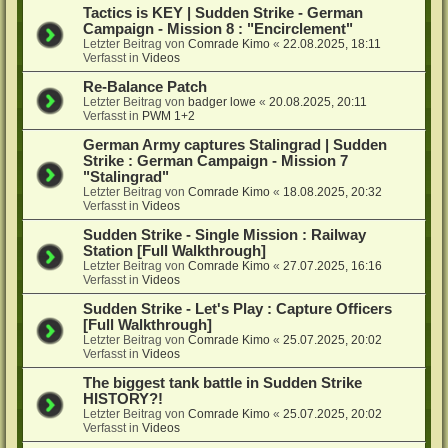
Tactics is KEY | Sudden Strike - German
Campaign - Mission 8 : "Encirclement"
Letzter Beitrag von
Comrade Kimo
«
22.08.2025, 18:11
Verfasst in
Videos
Re-Balance Patch
Letzter Beitrag von
badger lowe
«
20.08.2025, 20:11
Verfasst in
PWM 1+2
German Army captures Stalingrad | Sudden
Strike : German Campaign - Mission 7
"Stalingrad"
Letzter Beitrag von
Comrade Kimo
«
18.08.2025, 20:32
Verfasst in
Videos
Sudden Strike - Single Mission : Railway
Station [Full Walkthrough]
Letzter Beitrag von
Comrade Kimo
«
27.07.2025, 16:16
Verfasst in
Videos
Sudden Strike - Let's Play : Capture Officers
[Full Walkthrough]
Letzter Beitrag von
Comrade Kimo
«
25.07.2025, 20:02
Verfasst in
Videos
The biggest tank battle in Sudden Strike
HISTORY?!
Letzter Beitrag von
Comrade Kimo
«
25.07.2025, 20:02
Verfasst in
Videos