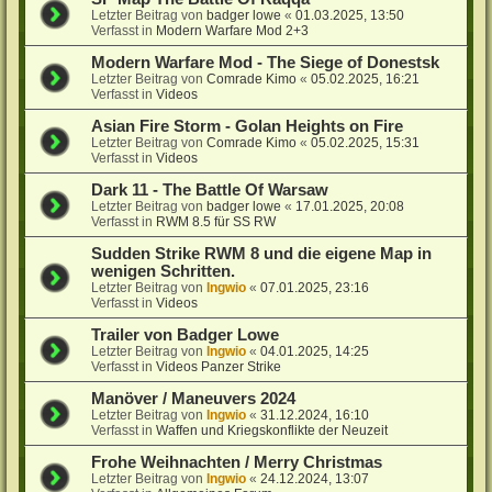
Letzter Beitrag von
badger lowe
«
01.03.2025, 13:50
Verfasst in
Modern Warfare Mod 2+3
Modern Warfare Mod - The Siege of Donestsk
Letzter Beitrag von
Comrade Kimo
«
05.02.2025, 16:21
Verfasst in
Videos
Asian Fire Storm - Golan Heights on Fire
Letzter Beitrag von
Comrade Kimo
«
05.02.2025, 15:31
Verfasst in
Videos
Dark 11 - The Battle Of Warsaw
Letzter Beitrag von
badger lowe
«
17.01.2025, 20:08
Verfasst in
RWM 8.5 für SS RW
Sudden Strike RWM 8 und die eigene Map in
wenigen Schritten.
Letzter Beitrag von
Ingwio
«
07.01.2025, 23:16
Verfasst in
Videos
Trailer von Badger Lowe
Letzter Beitrag von
Ingwio
«
04.01.2025, 14:25
Verfasst in
Videos Panzer Strike
Manöver / Maneuvers 2024
Letzter Beitrag von
Ingwio
«
31.12.2024, 16:10
Verfasst in
Waffen und Kriegskonflikte der Neuzeit
Frohe Weihnachten / Merry Christmas
Letzter Beitrag von
Ingwio
«
24.12.2024, 13:07