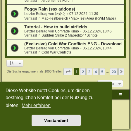
Verfasst in
Allgemeines Forum
Foggy Rain (ssx addons)
Letzter Beitrag von
沐介之
«
07.12.2024, 11:39
Verfasst in
Map-Testbereich / Map-Test-Area (RWM Maps)
Tutorial - How to build airfields
Letzter Beitrag von
Comrade Kimo
«
05.12.2024, 18:46
Verfasst in
Sudden Strike 2 Mapeditor / Scripte
(Exclusive) Cold War Conflicts ENG - Download
Letzter Beitrag von
Comrade Kimo
«
05.12.2024, 18:44
Verfasst in
Cold War Conflicts
Seite
1
von
20
1
2
3
4
5
20
Nä
Die Suche ergab mehr als 1000 Treffer
…
Gehe zu
Diese Website nutzt Cookies, um dir den
Sudden-Strike-Maps.de Hauptseite
Foren-Übersicht
bestmöglichen Komfort bei der Nutzung zu
bieten.
Mehr erfahren
Powered by
phpBB
® Forum Software © phpBB Limited
Deutsche Übersetzung durch
phpBB.de
Style: Green-Style-Split by Joyce&Luna
phpBB-Style-Design
Datenschutz
|
Nutzungsbedingungen
Verstanden!