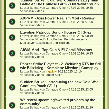
Sudden Strike : Cold War Conflicts v1.1 | Tank
Battle At The Chinese Farm - Full Walkthrough
Letzter Beitrag von
Comrade Kimo
«
27.03.2026, 19:55
Verfasst in
Videos
AXPRM - Axis Power Realism Mod - Review
Letzter Beitrag von
Comrade Kimo
«
27.03.2026, 01:06
Verfasst in
Videos
Egyptian Patriotic Song - Houses Of Suez
Letzter Beitrag von
Comrade Kimo
«
16.03.2026, 00:49
Verfasst in
Filme, Dokus, Bücher, Reportagen, eure
Multiplayer Geschichten und YouTube
AIWM Mod - Top Gun & El Gamil Missions
Letzter Beitrag von
Comrade Kimo
«
09.03.2026, 16:25
Verfasst in
Videos
Panzer Strike Playtest - 2. Weltkrieg RTS im Stil
wie Blitzkrieg - Komplette Mission | Gameplay
Letzter Beitrag von
Ingwio
«
30.12.2025, 15:10
Verfasst in
Videos Panzer Strike
Sudden Strike : Introducing the new Cold War
Conflicts Patch (V1.1)
Letzter Beitrag von
Comrade Kimo
«
24.12.2025, 23:05
Verfasst in
Videos
We reveal upcoming/awaited projects by the
community!
Letzter Beitrag von
Comrade Kimo
«
18.12.2025, 21:19