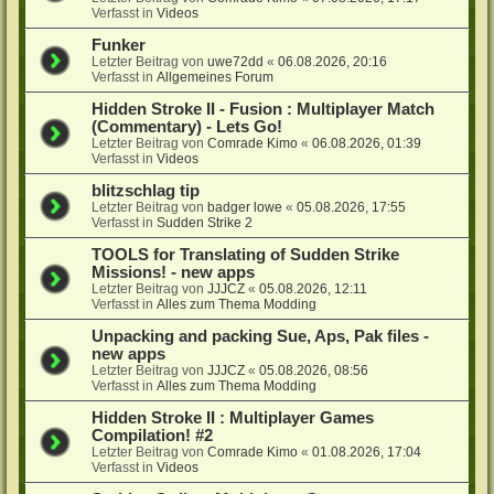
Verfasst in
Videos
Funker
Letzter Beitrag von
uwe72dd
«
06.08.2026, 20:16
Verfasst in
Allgemeines Forum
Hidden Stroke II - Fusion : Multiplayer Match
(Commentary) - Lets Go!
Letzter Beitrag von
Comrade Kimo
«
06.08.2026, 01:39
Verfasst in
Videos
blitzschlag tip
Letzter Beitrag von
badger lowe
«
05.08.2026, 17:55
Verfasst in
Sudden Strike 2
TOOLS for Translating of Sudden Strike
Missions! - new apps
Letzter Beitrag von
JJJCZ
«
05.08.2026, 12:11
Verfasst in
Alles zum Thema Modding
Unpacking and packing Sue, Aps, Pak files -
new apps
Letzter Beitrag von
JJJCZ
«
05.08.2026, 08:56
Verfasst in
Alles zum Thema Modding
Hidden Stroke II : Multiplayer Games
Compilation! #2
Letzter Beitrag von
Comrade Kimo
«
01.08.2026, 17:04
Verfasst in
Videos