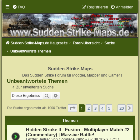
FAQ
Registrieren
Anmelden
Sudden-Strike-Maps.de Hauptseite
Foren-Übersicht
Suche
Unbeantwortete Themen
Sudden-Strike-Maps
Das Sudden Strike Forum für Modder, Mapper und Gamer !
Unbeantwortete Themen
Zur erweiterten Suche
Suche
Erweiterte Suche
Seite
1
von
20
1
2
3
4
5
20
Nä
Die Suche ergab mehr als 1000 Treffer
…
Themen
Hidden Stroke II - Fusion : Multiplayer Match #2
(Commentary) | Massive Battle!
Letzter Beitrag von
Comrade Kimo
«
07.08.2026, 17:17