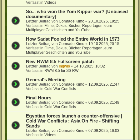
Verfasst in
Videos
So... who won the Yom Kippur war? [Unbiased
documentary]
Letzter Beitrag von
Comrade Kimo
«
20.10.2025, 19:25
Verfasst in
Filme, Dokus, Bücher, Reportagen, eure
Multiplayer Geschichten und YouTube
How Sadat Fooled the Entire World in 1973
Letzter Beitrag von
Comrade Kimo
«
19.10.2025, 20:15
Verfasst in
Filme, Dokus, Bücher, Reportagen, eure
Multiplayer Geschichten und YouTube
New RWM 8.5 Fullscreen patch
Letzter Beitrag von
Ingwio
«
14.10.2025, 10:02
Verfasst in
RWM 8.5 für SS RW
General's Meeting
Letzter Beitrag von
Comrade Kimo
«
12.09.2025, 21:47
Verfasst in
Cold War Conflicts
Final Hours
Letzter Beitrag von
Comrade Kimo
«
08.09.2025, 21:48
Verfasst in
Cold War Conflicts
Egyptian forces launch a counter-offensive |
Cold War Conflicts : Asia On Fire - Shifting
Sands
Letzter Beitrag von
Comrade Kimo
«
07.09.2025, 16:03
Verfasst in
Videos