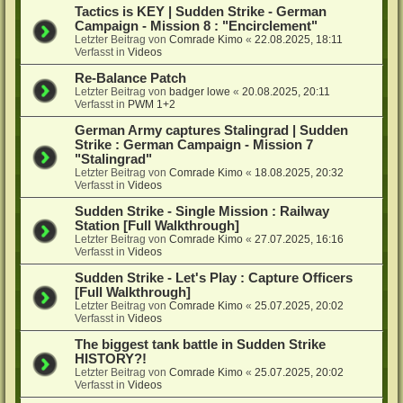
Tactics is KEY | Sudden Strike - German
Campaign - Mission 8 : "Encirclement"
Letzter Beitrag von
Comrade Kimo
«
22.08.2025, 18:11
Verfasst in
Videos
Re-Balance Patch
Letzter Beitrag von
badger lowe
«
20.08.2025, 20:11
Verfasst in
PWM 1+2
German Army captures Stalingrad | Sudden
Strike : German Campaign - Mission 7
"Stalingrad"
Letzter Beitrag von
Comrade Kimo
«
18.08.2025, 20:32
Verfasst in
Videos
Sudden Strike - Single Mission : Railway
Station [Full Walkthrough]
Letzter Beitrag von
Comrade Kimo
«
27.07.2025, 16:16
Verfasst in
Videos
Sudden Strike - Let's Play : Capture Officers
[Full Walkthrough]
Letzter Beitrag von
Comrade Kimo
«
25.07.2025, 20:02
Verfasst in
Videos
The biggest tank battle in Sudden Strike
HISTORY?!
Letzter Beitrag von
Comrade Kimo
«
25.07.2025, 20:02
Verfasst in
Videos