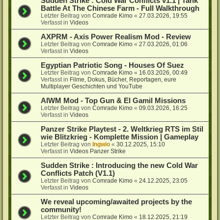
Sudden Strike : Cold War Conflicts v1.1 | Tank
Battle At The Chinese Farm - Full Walkthrough
Letzter Beitrag von
Comrade Kimo
«
27.03.2026, 19:55
Verfasst in
Videos
AXPRM - Axis Power Realism Mod - Review
Letzter Beitrag von
Comrade Kimo
«
27.03.2026, 01:06
Verfasst in
Videos
Egyptian Patriotic Song - Houses Of Suez
Letzter Beitrag von
Comrade Kimo
«
16.03.2026, 00:49
Verfasst in
Filme, Dokus, Bücher, Reportagen, eure
Multiplayer Geschichten und YouTube
AIWM Mod - Top Gun & El Gamil Missions
Letzter Beitrag von
Comrade Kimo
«
09.03.2026, 16:25
Verfasst in
Videos
Panzer Strike Playtest - 2. Weltkrieg RTS im Stil
wie Blitzkrieg - Komplette Mission | Gameplay
Letzter Beitrag von
Ingwio
«
30.12.2025, 15:10
Verfasst in
Videos Panzer Strike
Sudden Strike : Introducing the new Cold War
Conflicts Patch (V1.1)
Letzter Beitrag von
Comrade Kimo
«
24.12.2025, 23:05
Verfasst in
Videos
We reveal upcoming/awaited projects by the
community!
Letzter Beitrag von
Comrade Kimo
«
18.12.2025, 21:19