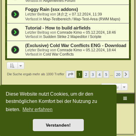
Verfasst in
Allgemeines Forum
Foggy Rain (ssx addons)
Letzter Beitrag von
沐介之
«
07.12.2024, 11:39
Verfasst in
Map-Testbereich / Map-Test-Area (RWM Maps)
Tutorial - How to build airfields
Letzter Beitrag von
Comrade Kimo
«
05.12.2024, 18:46
Verfasst in
Sudden Strike 2 Mapeditor / Scripte
(Exclusive) Cold War Conflicts ENG - Download
Letzter Beitrag von
Comrade Kimo
«
05.12.2024, 18:44
Verfasst in
Cold War Conflicts
Seite
1
von
20
1
2
3
4
5
20
Nä
Die Suche ergab mehr als 1000 Treffer
…
Gehe zu
Diese Website nutzt Cookies, um dir den
Sudden-Strike-Maps.de Hauptseite
Foren-Übersicht
bestmöglichen Komfort bei der Nutzung zu
bieten.
Mehr erfahren
Powered by
phpBB
® Forum Software © phpBB Limited
Deutsche Übersetzung durch
phpBB.de
Style: Green-Style-Split by Joyce&Luna
phpBB-Style-Design
Datenschutz
|
Nutzungsbedingungen
Verstanden!