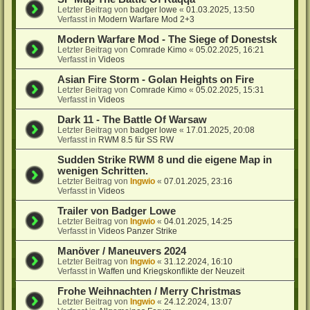
Letzter Beitrag von
badger lowe
«
01.03.2025, 13:50
Verfasst in
Modern Warfare Mod 2+3
Modern Warfare Mod - The Siege of Donestsk
Letzter Beitrag von
Comrade Kimo
«
05.02.2025, 16:21
Verfasst in
Videos
Asian Fire Storm - Golan Heights on Fire
Letzter Beitrag von
Comrade Kimo
«
05.02.2025, 15:31
Verfasst in
Videos
Dark 11 - The Battle Of Warsaw
Letzter Beitrag von
badger lowe
«
17.01.2025, 20:08
Verfasst in
RWM 8.5 für SS RW
Sudden Strike RWM 8 und die eigene Map in
wenigen Schritten.
Letzter Beitrag von
Ingwio
«
07.01.2025, 23:16
Verfasst in
Videos
Trailer von Badger Lowe
Letzter Beitrag von
Ingwio
«
04.01.2025, 14:25
Verfasst in
Videos Panzer Strike
Manöver / Maneuvers 2024
Letzter Beitrag von
Ingwio
«
31.12.2024, 16:10
Verfasst in
Waffen und Kriegskonflikte der Neuzeit
Frohe Weihnachten / Merry Christmas
Letzter Beitrag von
Ingwio
«
24.12.2024, 13:07