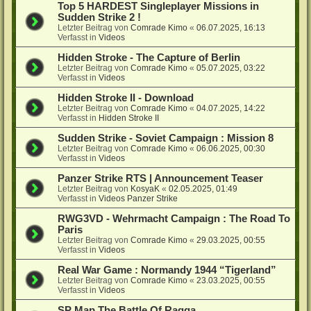
Top 5 HARDEST Singleplayer Missions in
Sudden Strike 2 !
Letzter Beitrag von
Comrade Kimo
«
06.07.2025, 16:13
Verfasst in
Videos
Hidden Stroke - The Capture of Berlin
Letzter Beitrag von
Comrade Kimo
«
05.07.2025, 03:22
Verfasst in
Videos
Hidden Stroke II - Download
Letzter Beitrag von
Comrade Kimo
«
04.07.2025, 14:22
Verfasst in
Hidden Stroke II
Sudden Strike - Soviet Campaign : Mission 8
Letzter Beitrag von
Comrade Kimo
«
06.06.2025, 00:30
Verfasst in
Videos
Panzer Strike RTS | Announcement Teaser
Letzter Beitrag von
KosyaK
«
02.05.2025, 01:49
Verfasst in
Videos Panzer Strike
RWG3VD - Wehrmacht Campaign : The Road To
Paris
Letzter Beitrag von
Comrade Kimo
«
29.03.2025, 00:55
Verfasst in
Videos
Real War Game : Normandy 1944 “Tigerland”
Letzter Beitrag von
Comrade Kimo
«
23.03.2025, 00:55
Verfasst in
Videos
SP Map The Battle Of Raqqa