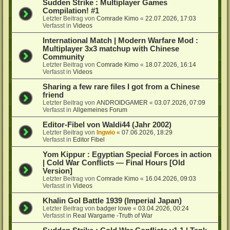
Sudden Strike : Multiplayer Games
Compilation! #1
Letzter Beitrag von
Comrade Kimo
«
22.07.2026, 17:03
Verfasst in
Videos
International Match | Modern Warfare Mod :
Multiplayer 3x3 matchup with Chinese
Community
Letzter Beitrag von
Comrade Kimo
«
18.07.2026, 16:14
Verfasst in
Videos
Sharing a few rare files I got from a Chinese
friend
Letzter Beitrag von
ANDROIDGAMER
«
03.07.2026, 07:09
Verfasst in
Allgemeines Forum
Editor-Fibel von Waldi44 (Jahr 2002)
Letzter Beitrag von
Ingwio
«
07.06.2026, 18:29
Verfasst in
Editor Fibel
Yom Kippur : Egyptian Special Forces in action
| Cold War Conflicts — Final Hours [Old
Version]
Letzter Beitrag von
Comrade Kimo
«
16.04.2026, 09:03
Verfasst in
Videos
Khalin Gol Battle 1939 (Imperial Japan)
Letzter Beitrag von
badger lowe
«
03.04.2026, 00:24
Verfasst in
Real Wargame -Truth of War