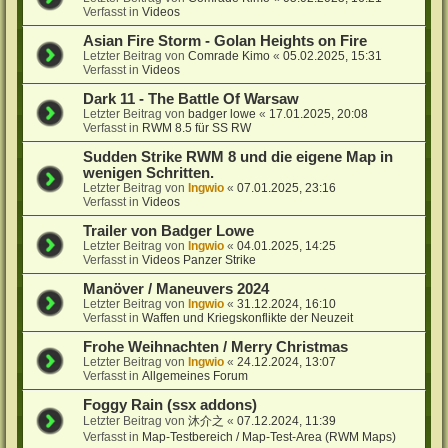
Verfasst in
Videos
Asian Fire Storm - Golan Heights on Fire
Letzter Beitrag von
Comrade Kimo
«
05.02.2025, 15:31
Verfasst in
Videos
Dark 11 - The Battle Of Warsaw
Letzter Beitrag von
badger lowe
«
17.01.2025, 20:08
Verfasst in
RWM 8.5 für SS RW
Sudden Strike RWM 8 und die eigene Map in
wenigen Schritten.
Letzter Beitrag von
Ingwio
«
07.01.2025, 23:16
Verfasst in
Videos
Trailer von Badger Lowe
Letzter Beitrag von
Ingwio
«
04.01.2025, 14:25
Verfasst in
Videos Panzer Strike
Manöver / Maneuvers 2024
Letzter Beitrag von
Ingwio
«
31.12.2024, 16:10
Verfasst in
Waffen und Kriegskonflikte der Neuzeit
Frohe Weihnachten / Merry Christmas
Letzter Beitrag von
Ingwio
«
24.12.2024, 13:07
Verfasst in
Allgemeines Forum
Foggy Rain (ssx addons)
Letzter Beitrag von
沐介之
«
07.12.2024, 11:39
Verfasst in
Map-Testbereich / Map-Test-Area (RWM Maps)