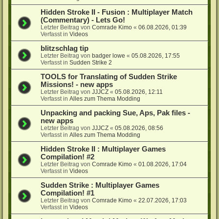
Hidden Stroke II - Fusion : Multiplayer Match
(Commentary) - Lets Go!
Letzter Beitrag von
Comrade Kimo
«
06.08.2026, 01:39
Verfasst in
Videos
blitzschlag tip
Letzter Beitrag von
badger lowe
«
05.08.2026, 17:55
Verfasst in
Sudden Strike 2
TOOLS for Translating of Sudden Strike
Missions! - new apps
Letzter Beitrag von
JJJCZ
«
05.08.2026, 12:11
Verfasst in
Alles zum Thema Modding
Unpacking and packing Sue, Aps, Pak files -
new apps
Letzter Beitrag von
JJJCZ
«
05.08.2026, 08:56
Verfasst in
Alles zum Thema Modding
Hidden Stroke II : Multiplayer Games
Compilation! #2
Letzter Beitrag von
Comrade Kimo
«
01.08.2026, 17:04
Verfasst in
Videos
Sudden Strike : Multiplayer Games
Compilation! #1
Letzter Beitrag von
Comrade Kimo
«
22.07.2026, 17:03
Verfasst in
Videos