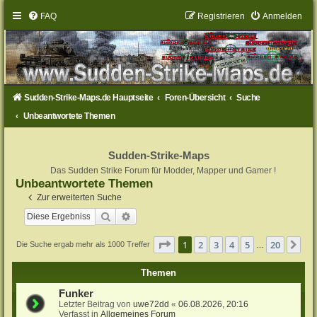
FAQ
Registrieren
Anmelden
Sudden-Strike-Maps.de Hauptseite
Foren-Übersicht
Suche
Unbeantwortete Themen
Sudden-Strike-Maps
Das Sudden Strike Forum für Modder, Mapper und Gamer !
Unbeantwortete Themen
Zur erweiterten Suche
Suche
Erweiterte Suche
Seite
1
von
20
1
2
3
4
5
20
Nä
Die Suche ergab mehr als 1000 Treffer
…
Themen
Funker
Letzter Beitrag von
uwe72dd
«
06.08.2026, 20:16
Verfasst in
Allgemeines Forum