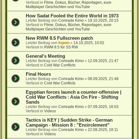
Verfasst in
Filme, Dokus, Bücher, Reportagen, eure
Multiplayer Geschichten und YouTube
How Sadat Fooled the Entire World in 1973
Letzter Beitrag von
Comrade Kimo
«
19.10.2025, 20:15
Verfasst in
Filme, Dokus, Bücher, Reportagen, eure
Multiplayer Geschichten und YouTube
New RWM 8.5 Fullscreen patch
Letzter Beitrag von
Ingwio
«
14.10.2025, 10:02
Verfasst in
RWM 8.5 für SS RW
General's Meeting
Letzter Beitrag von
Comrade Kimo
«
12.09.2025, 21:47
Verfasst in
Cold War Conflicts
Final Hours
Letzter Beitrag von
Comrade Kimo
«
08.09.2025, 21:48
Verfasst in
Cold War Conflicts
Egyptian forces launch a counter-offensive |
Cold War Conflicts : Asia On Fire - Shifting
Sands
Letzter Beitrag von
Comrade Kimo
«
07.09.2025, 16:03
Verfasst in
Videos
Tactics is KEY | Sudden Strike - German
Campaign - Mission 8 : "Encirclement"
Letzter Beitrag von
Comrade Kimo
«
22.08.2025, 18:11
Verfasst in
Videos