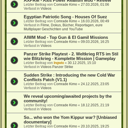
AXPRM - Axis Power Realism Mod - Review
Letzter Beitrag von
Comrade Kimo
«
27.03.2026, 01:06
Verfasst in
Videos
Egyptian Patriotic Song - Houses Of Suez
Letzter Beitrag von
Comrade Kimo
«
16.03.2026, 00:49
Verfasst in
Filme, Dokus, Bücher, Reportagen, eure
Multiplayer Geschichten und YouTube
AIWM Mod - Top Gun & El Gamil Missions
Letzter Beitrag von
Comrade Kimo
«
09.03.2026, 16:25
Verfasst in
Videos
Panzer Strike Playtest - 2. Weltkrieg RTS im Stil
wie Blitzkrieg - Komplette Mission | Gameplay
Letzter Beitrag von
Ingwio
«
30.12.2025, 15:10
Verfasst in
Videos Panzer Strike
Sudden Strike : Introducing the new Cold War
Conflicts Patch (V1.1)
Letzter Beitrag von
Comrade Kimo
«
24.12.2025, 23:05
Verfasst in
Videos
We reveal upcoming/awaited projects by the
community!
Letzter Beitrag von
Comrade Kimo
«
18.12.2025, 21:19
Verfasst in
Videos
So... who won the Yom Kippur war? [Unbiased
documentary]
Letzter Beitrag von
Comrade Kimo
«
20.10.2025, 19:25