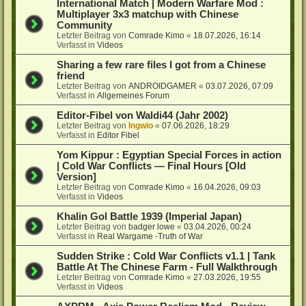
International Match | Modern Warfare Mod :
Multiplayer 3x3 matchup with Chinese
Community
Letzter Beitrag von
Comrade Kimo
«
18.07.2026, 16:14
Verfasst in
Videos
Sharing a few rare files I got from a Chinese
friend
Letzter Beitrag von
ANDROIDGAMER
«
03.07.2026, 07:09
Verfasst in
Allgemeines Forum
Editor-Fibel von Waldi44 (Jahr 2002)
Letzter Beitrag von
Ingwio
«
07.06.2026, 18:29
Verfasst in
Editor Fibel
Yom Kippur : Egyptian Special Forces in action
| Cold War Conflicts — Final Hours [Old
Version]
Letzter Beitrag von
Comrade Kimo
«
16.04.2026, 09:03
Verfasst in
Videos
Khalin Gol Battle 1939 (Imperial Japan)
Letzter Beitrag von
badger lowe
«
03.04.2026, 00:24
Verfasst in
Real Wargame -Truth of War
Sudden Strike : Cold War Conflicts v1.1 | Tank
Battle At The Chinese Farm - Full Walkthrough
Letzter Beitrag von
Comrade Kimo
«
27.03.2026, 19:55
Verfasst in
Videos