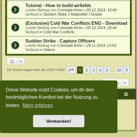
Tutorial - How to build airfields
Letzter Beitrag von
Comrade Kimo
«
05.12.2024, 18:46
Verfasst in
Sudden Strike 2 Mapeditor / Scripte
(Exclusive) Cold War Conflicts ENG - Download
Letzter Beitrag von
Comrade Kimo
«
05.12.2024, 18:44
Verfasst in
Cold War Conflicts
Sudden Strike - Capture Officers
Letzter Beitrag von
Comrade Kimo
«
29.11.2024, 13:02
Verfasst in
Videos
Seite
1
von
20
1
2
3
4
5
20
Nä
Die Suche ergab mehr als 1000 Treffer
…
Gehe zu
Diese Website nutzt Cookies, um dir den
Sudden-Strike-Maps.de Hauptseite
Foren-Übersicht
bestmöglichen Komfort bei der Nutzung zu
bieten.
Mehr erfahren
Powered by
phpBB
® Forum Software © phpBB Limited
Deutsche Übersetzung durch
phpBB.de
Style: Green-Style-Split by Joyce&Luna
phpBB-Style-Design
Datenschutz
|
Nutzungsbedingungen
Verstanden!