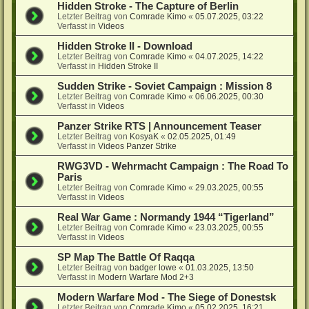
Hidden Stroke - The Capture of Berlin
Letzter Beitrag von
Comrade Kimo
«
05.07.2025, 03:22
Verfasst in
Videos
Hidden Stroke II - Download
Letzter Beitrag von
Comrade Kimo
«
04.07.2025, 14:22
Verfasst in
Hidden Stroke II
Sudden Strike - Soviet Campaign : Mission 8
Letzter Beitrag von
Comrade Kimo
«
06.06.2025, 00:30
Verfasst in
Videos
Panzer Strike RTS | Announcement Teaser
Letzter Beitrag von
KosyaK
«
02.05.2025, 01:49
Verfasst in
Videos Panzer Strike
RWG3VD - Wehrmacht Campaign : The Road To
Paris
Letzter Beitrag von
Comrade Kimo
«
29.03.2025, 00:55
Verfasst in
Videos
Real War Game : Normandy 1944 “Tigerland”
Letzter Beitrag von
Comrade Kimo
«
23.03.2025, 00:55
Verfasst in
Videos
SP Map The Battle Of Raqqa
Letzter Beitrag von
badger lowe
«
01.03.2025, 13:50
Verfasst in
Modern Warfare Mod 2+3
Modern Warfare Mod - The Siege of Donestsk
Letzter Beitrag von
Comrade Kimo
«
05.02.2025, 16:21