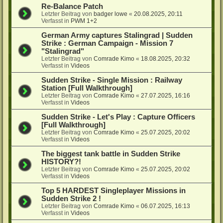
Re-Balance Patch
Letzter Beitrag von
badger lowe
«
20.08.2025, 20:11
Verfasst in
PWM 1+2
German Army captures Stalingrad | Sudden
Strike : German Campaign - Mission 7
"Stalingrad"
Letzter Beitrag von
Comrade Kimo
«
18.08.2025, 20:32
Verfasst in
Videos
Sudden Strike - Single Mission : Railway
Station [Full Walkthrough]
Letzter Beitrag von
Comrade Kimo
«
27.07.2025, 16:16
Verfasst in
Videos
Sudden Strike - Let's Play : Capture Officers
[Full Walkthrough]
Letzter Beitrag von
Comrade Kimo
«
25.07.2025, 20:02
Verfasst in
Videos
The biggest tank battle in Sudden Strike
HISTORY?!
Letzter Beitrag von
Comrade Kimo
«
25.07.2025, 20:02
Verfasst in
Videos
Top 5 HARDEST Singleplayer Missions in
Sudden Strike 2 !
Letzter Beitrag von
Comrade Kimo
«
06.07.2025, 16:13
Verfasst in
Videos