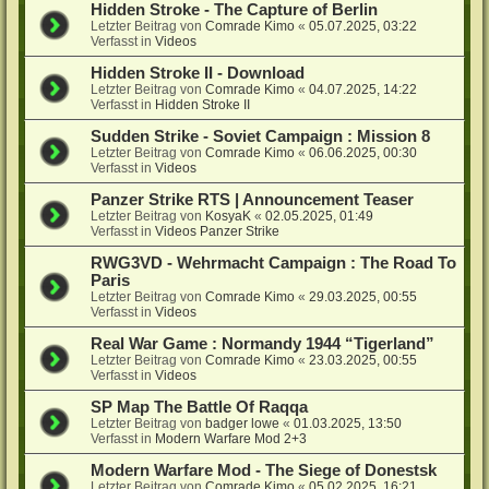
Hidden Stroke - The Capture of Berlin
Letzter Beitrag von
Comrade Kimo
«
05.07.2025, 03:22
Verfasst in
Videos
Hidden Stroke II - Download
Letzter Beitrag von
Comrade Kimo
«
04.07.2025, 14:22
Verfasst in
Hidden Stroke II
Sudden Strike - Soviet Campaign : Mission 8
Letzter Beitrag von
Comrade Kimo
«
06.06.2025, 00:30
Verfasst in
Videos
Panzer Strike RTS | Announcement Teaser
Letzter Beitrag von
KosyaK
«
02.05.2025, 01:49
Verfasst in
Videos Panzer Strike
RWG3VD - Wehrmacht Campaign : The Road To
Paris
Letzter Beitrag von
Comrade Kimo
«
29.03.2025, 00:55
Verfasst in
Videos
Real War Game : Normandy 1944 “Tigerland”
Letzter Beitrag von
Comrade Kimo
«
23.03.2025, 00:55
Verfasst in
Videos
SP Map The Battle Of Raqqa
Letzter Beitrag von
badger lowe
«
01.03.2025, 13:50
Verfasst in
Modern Warfare Mod 2+3
Modern Warfare Mod - The Siege of Donestsk
Letzter Beitrag von
Comrade Kimo
«
05.02.2025, 16:21