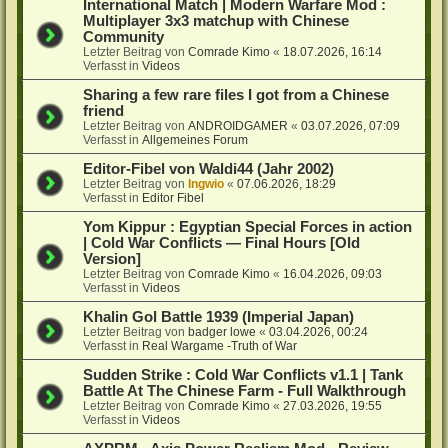
International Match | Modern Warfare Mod :
Multiplayer 3x3 matchup with Chinese
Community
Letzter Beitrag von
Comrade Kimo
«
18.07.2026, 16:14
Verfasst in
Videos
Sharing a few rare files I got from a Chinese
friend
Letzter Beitrag von
ANDROIDGAMER
«
03.07.2026, 07:09
Verfasst in
Allgemeines Forum
Editor-Fibel von Waldi44 (Jahr 2002)
Letzter Beitrag von
Ingwio
«
07.06.2026, 18:29
Verfasst in
Editor Fibel
Yom Kippur : Egyptian Special Forces in action
| Cold War Conflicts — Final Hours [Old
Version]
Letzter Beitrag von
Comrade Kimo
«
16.04.2026, 09:03
Verfasst in
Videos
Khalin Gol Battle 1939 (Imperial Japan)
Letzter Beitrag von
badger lowe
«
03.04.2026, 00:24
Verfasst in
Real Wargame -Truth of War
Sudden Strike : Cold War Conflicts v1.1 | Tank
Battle At The Chinese Farm - Full Walkthrough
Letzter Beitrag von
Comrade Kimo
«
27.03.2026, 19:55
Verfasst in
Videos