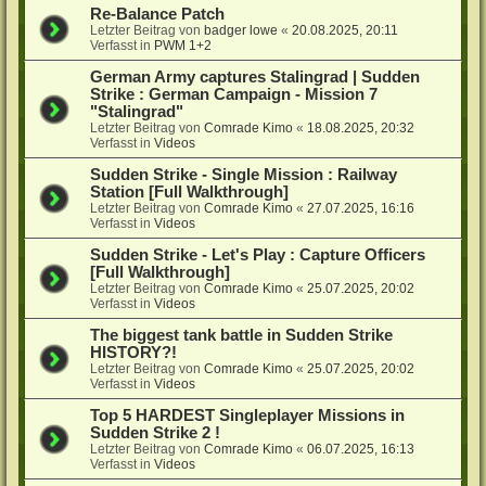
Re-Balance Patch
Letzter Beitrag von
badger lowe
«
20.08.2025, 20:11
Verfasst in
PWM 1+2
German Army captures Stalingrad | Sudden
Strike : German Campaign - Mission 7
"Stalingrad"
Letzter Beitrag von
Comrade Kimo
«
18.08.2025, 20:32
Verfasst in
Videos
Sudden Strike - Single Mission : Railway
Station [Full Walkthrough]
Letzter Beitrag von
Comrade Kimo
«
27.07.2025, 16:16
Verfasst in
Videos
Sudden Strike - Let's Play : Capture Officers
[Full Walkthrough]
Letzter Beitrag von
Comrade Kimo
«
25.07.2025, 20:02
Verfasst in
Videos
The biggest tank battle in Sudden Strike
HISTORY?!
Letzter Beitrag von
Comrade Kimo
«
25.07.2025, 20:02
Verfasst in
Videos
Top 5 HARDEST Singleplayer Missions in
Sudden Strike 2 !
Letzter Beitrag von
Comrade Kimo
«
06.07.2025, 16:13
Verfasst in
Videos