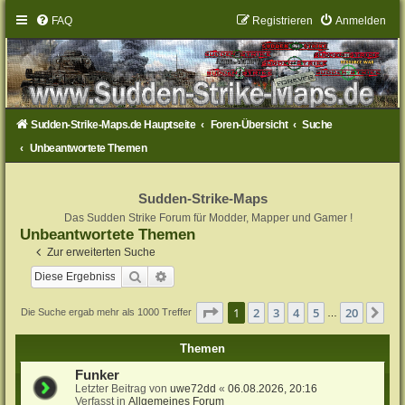
FAQ
Registrieren
Anmelden
Sudden-Strike-Maps.de Hauptseite
Foren-Übersicht
Suche
Unbeantwortete Themen
Sudden-Strike-Maps
Das Sudden Strike Forum für Modder, Mapper und Gamer !
Unbeantwortete Themen
Zur erweiterten Suche
Suche
Erweiterte Suche
Seite
1
von
20
1
2
3
4
5
20
Nä
Die Suche ergab mehr als 1000 Treffer
…
Themen
Funker
Letzter Beitrag von
uwe72dd
«
06.08.2026, 20:16
Verfasst in
Allgemeines Forum