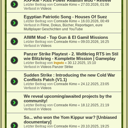
AXPRM - Axis Power Realism Mod - Review
Letzter Beitrag von
Comrade Kimo
«
27.03.2026, 01:06
Verfasst in
Videos
Egyptian Patriotic Song - Houses Of Suez
Letzter Beitrag von
Comrade Kimo
«
16.03.2026, 00:49
Verfasst in
Filme, Dokus, Bücher, Reportagen, eure
Multiplayer Geschichten und YouTube
AIWM Mod - Top Gun & El Gamil Missions
Letzter Beitrag von
Comrade Kimo
«
09.03.2026, 16:25
Verfasst in
Videos
Panzer Strike Playtest - 2. Weltkrieg RTS im Stil
wie Blitzkrieg - Komplette Mission | Gameplay
Letzter Beitrag von
Ingwio
«
30.12.2025, 15:10
Verfasst in
Videos Panzer Strike
Sudden Strike : Introducing the new Cold War
Conflicts Patch (V1.1)
Letzter Beitrag von
Comrade Kimo
«
24.12.2025, 23:05
Verfasst in
Videos
We reveal upcoming/awaited projects by the
community!
Letzter Beitrag von
Comrade Kimo
«
18.12.2025, 21:19
Verfasst in
Videos
So... who won the Yom Kippur war? [Unbiased
documentary]
Letzter Beitrag von
Comrade Kimo
«
20.10.2025, 19:25