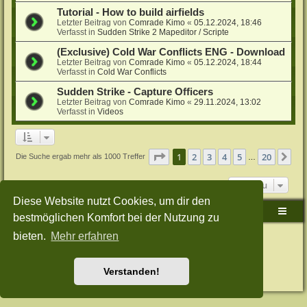
Tutorial - How to build airfields
Letzter Beitrag von
Comrade Kimo
«
05.12.2024, 18:46
Verfasst in
Sudden Strike 2 Mapeditor / Scripte
(Exclusive) Cold War Conflicts ENG - Download
Letzter Beitrag von
Comrade Kimo
«
05.12.2024, 18:44
Verfasst in
Cold War Conflicts
Sudden Strike - Capture Officers
Letzter Beitrag von
Comrade Kimo
«
29.11.2024, 13:02
Verfasst in
Videos
Seite
1
von
20
1
2
3
4
5
20
Nä
Die Suche ergab mehr als 1000 Treffer
…
Gehe zu
Diese Website nutzt Cookies, um dir den
Sudden-Strike-Maps.de Hauptseite
Foren-Übersicht
bestmöglichen Komfort bei der Nutzung zu
bieten.
Mehr erfahren
Powered by
phpBB
® Forum Software © phpBB Limited
Deutsche Übersetzung durch
phpBB.de
Style: Green-Style-Split by Joyce&Luna
phpBB-Style-Design
Datenschutz
|
Nutzungsbedingungen
Verstanden!