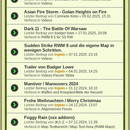
Verfasst in
Videos
Asian Fire Storm - Golan Heights on Fire
Letzter Beitrag von
Comrade Kimo
«
05.02.2025, 15:31
Verfasst in
Videos
Dark 11 - The Battle Of Warsaw
Letzter Beitrag von
badger lowe
«
17.01.2025, 20:08
Verfasst in
RWM 8.5 für SS RW
Sudden Strike RWM 8 und die eigene Map in
wenigen Schritten.
Letzter Beitrag von
Ingwio
«
07.01.2025, 23:16
Verfasst in
Videos
Trailer von Badger Lowe
Letzter Beitrag von
Ingwio
«
04.01.2025, 14:25
Verfasst in
Videos Panzer Strike
Manöver / Maneuvers 2024
Letzter Beitrag von
Ingwio
«
31.12.2024, 16:10
Verfasst in
Waffen und Kriegskonflikte der Neuzeit
Frohe Weihnachten / Merry Christmas
Letzter Beitrag von
Ingwio
«
24.12.2024, 13:07
Verfasst in
Allgemeines Forum
Foggy Rain (ssx addons)
Letzter Beitrag von
沐介之
«
07.12.2024, 11:39
Verfasst in
Map-Testbereich / Map-Test-Area (RWM Maps)