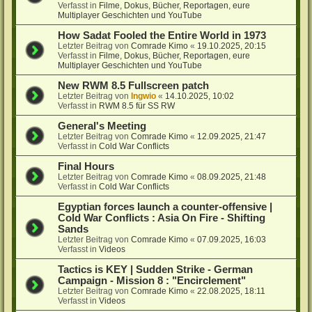
Verfasst in
Filme, Dokus, Bücher, Reportagen, eure
Multiplayer Geschichten und YouTube
How Sadat Fooled the Entire World in 1973
Letzter Beitrag von
Comrade Kimo
«
19.10.2025, 20:15
Verfasst in
Filme, Dokus, Bücher, Reportagen, eure
Multiplayer Geschichten und YouTube
New RWM 8.5 Fullscreen patch
Letzter Beitrag von
Ingwio
«
14.10.2025, 10:02
Verfasst in
RWM 8.5 für SS RW
General's Meeting
Letzter Beitrag von
Comrade Kimo
«
12.09.2025, 21:47
Verfasst in
Cold War Conflicts
Final Hours
Letzter Beitrag von
Comrade Kimo
«
08.09.2025, 21:48
Verfasst in
Cold War Conflicts
Egyptian forces launch a counter-offensive |
Cold War Conflicts : Asia On Fire - Shifting
Sands
Letzter Beitrag von
Comrade Kimo
«
07.09.2025, 16:03
Verfasst in
Videos
Tactics is KEY | Sudden Strike - German
Campaign - Mission 8 : "Encirclement"
Letzter Beitrag von
Comrade Kimo
«
22.08.2025, 18:11
Verfasst in
Videos