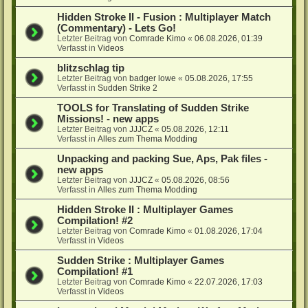
Hidden Stroke II - Fusion : Multiplayer Match
(Commentary) - Lets Go!
Letzter Beitrag von
Comrade Kimo
«
06.08.2026, 01:39
Verfasst in
Videos
blitzschlag tip
Letzter Beitrag von
badger lowe
«
05.08.2026, 17:55
Verfasst in
Sudden Strike 2
TOOLS for Translating of Sudden Strike
Missions! - new apps
Letzter Beitrag von
JJJCZ
«
05.08.2026, 12:11
Verfasst in
Alles zum Thema Modding
Unpacking and packing Sue, Aps, Pak files -
new apps
Letzter Beitrag von
JJJCZ
«
05.08.2026, 08:56
Verfasst in
Alles zum Thema Modding
Hidden Stroke II : Multiplayer Games
Compilation! #2
Letzter Beitrag von
Comrade Kimo
«
01.08.2026, 17:04
Verfasst in
Videos
Sudden Strike : Multiplayer Games
Compilation! #1
Letzter Beitrag von
Comrade Kimo
«
22.07.2026, 17:03
Verfasst in
Videos