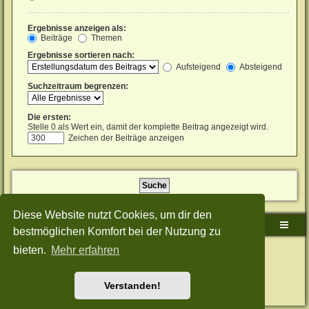
Ergebnisse anzeigen als:
Beiträge
Themen
Ergebnisse sortieren nach:
Aufsteigend
Absteigend
Suchzeitraum begrenzen:
Die ersten:
Stelle 0 als Wert ein, damit der komplette Beitrag angezeigt wird.
Zeichen der Beiträge anzeigen
Diese Website nutzt Cookies, um dir den
Sudden-Strike-Maps.de Hauptseite
Foren-Übersicht
bestmöglichen Komfort bei der Nutzung zu
bieten.
Mehr erfahren
Powered by
phpBB
® Forum Software © phpBB Limited
Deutsche Übersetzung durch
phpBB.de
Style: Green-Style-Split by Joyce&Luna
phpBB-Style-Design
Datenschutz
|
Nutzungsbedingungen
Verstanden!