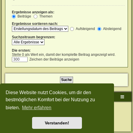
Ergebnisse anzeigen als:
Beiträge
Themen
Ergebnisse sortieren nach:
Aufsteigend
Absteigend
Suchzeitraum begrenzen:
Die ersten:
Stelle 0 als Wert ein, damit der komplette Beitrag angezeigt wird.
Zeichen der Beiträge anzeigen
Diese Website nutzt Cookies, um dir den
Sudden-Strike-Maps.de Hauptseite
Foren-Übersicht
bestmöglichen Komfort bei der Nutzung zu
bieten.
Mehr erfahren
Powered by
phpBB
® Forum Software © phpBB Limited
Deutsche Übersetzung durch
phpBB.de
Style: Green-Style-Split by Joyce&Luna
phpBB-Style-Design
Datenschutz
|
Nutzungsbedingungen
Verstanden!