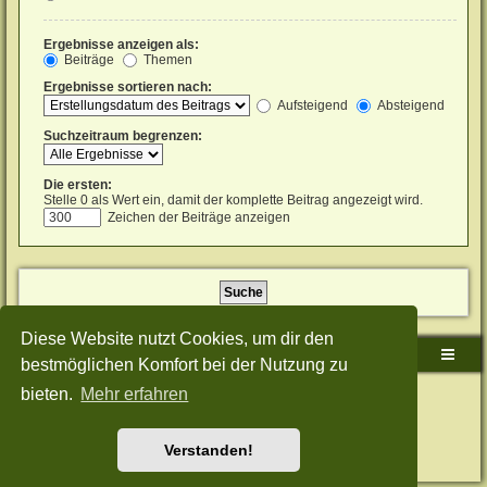
Ergebnisse anzeigen als:
Beiträge
Themen
Ergebnisse sortieren nach:
Aufsteigend
Absteigend
Suchzeitraum begrenzen:
Die ersten:
Stelle 0 als Wert ein, damit der komplette Beitrag angezeigt wird.
Zeichen der Beiträge anzeigen
Diese Website nutzt Cookies, um dir den
Sudden-Strike-Maps.de Hauptseite
Foren-Übersicht
bestmöglichen Komfort bei der Nutzung zu
bieten.
Mehr erfahren
Powered by
phpBB
® Forum Software © phpBB Limited
Deutsche Übersetzung durch
phpBB.de
Style: Green-Style-Split by Joyce&Luna
phpBB-Style-Design
Datenschutz
|
Nutzungsbedingungen
Verstanden!