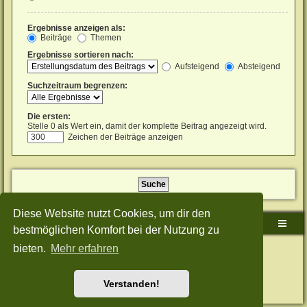
Ergebnisse anzeigen als:
Beiträge
Themen
Ergebnisse sortieren nach:
Aufsteigend
Absteigend
Suchzeitraum begrenzen:
Die ersten:
Stelle 0 als Wert ein, damit der komplette Beitrag angezeigt wird.
Zeichen der Beiträge anzeigen
Diese Website nutzt Cookies, um dir den
Sudden-Strike-Maps.de Hauptseite
Foren-Übersicht
bestmöglichen Komfort bei der Nutzung zu
bieten.
Mehr erfahren
Powered by
phpBB
® Forum Software © phpBB Limited
Deutsche Übersetzung durch
phpBB.de
Style: Green-Style-Split by Joyce&Luna
phpBB-Style-Design
Datenschutz
|
Nutzungsbedingungen
Verstanden!