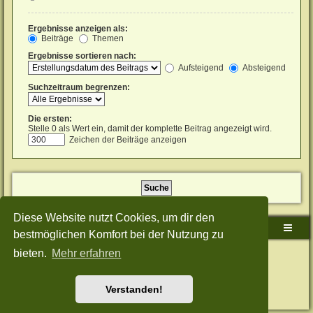
Ergebnisse anzeigen als:
Beiträge
Themen
Ergebnisse sortieren nach:
Aufsteigend
Absteigend
Suchzeitraum begrenzen:
Die ersten:
Stelle 0 als Wert ein, damit der komplette Beitrag angezeigt wird.
Zeichen der Beiträge anzeigen
Diese Website nutzt Cookies, um dir den
Sudden-Strike-Maps.de Hauptseite
Foren-Übersicht
bestmöglichen Komfort bei der Nutzung zu
bieten.
Mehr erfahren
Powered by
phpBB
® Forum Software © phpBB Limited
Deutsche Übersetzung durch
phpBB.de
Style: Green-Style-Split by Joyce&Luna
phpBB-Style-Design
Datenschutz
|
Nutzungsbedingungen
Verstanden!