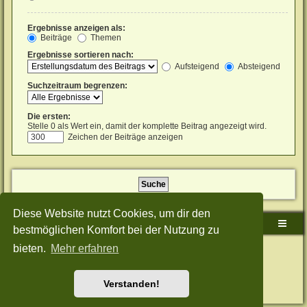
Ergebnisse anzeigen als:
Beiträge
Themen
Ergebnisse sortieren nach:
Aufsteigend
Absteigend
Suchzeitraum begrenzen:
Die ersten:
Stelle 0 als Wert ein, damit der komplette Beitrag angezeigt wird.
Zeichen der Beiträge anzeigen
Diese Website nutzt Cookies, um dir den
Sudden-Strike-Maps.de Hauptseite
Foren-Übersicht
bestmöglichen Komfort bei der Nutzung zu
bieten.
Mehr erfahren
Powered by
phpBB
® Forum Software © phpBB Limited
Deutsche Übersetzung durch
phpBB.de
Style: Green-Style-Split by Joyce&Luna
phpBB-Style-Design
Datenschutz
|
Nutzungsbedingungen
Verstanden!