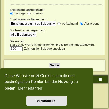
Ergebnisse anzeigen als:
Beiträge
Themen
Ergebnisse sortieren nach:
Aufsteigend
Absteigend
Suchzeitraum begrenzen:
Die ersten:
Stelle 0 als Wert ein, damit der komplette Beitrag angezeigt wird.
Zeichen der Beiträge anzeigen
Diese Website nutzt Cookies, um dir den
Sudden-Strike-Maps.de Hauptseite
Foren-Übersicht
bestmöglichen Komfort bei der Nutzung zu
bieten.
Mehr erfahren
Powered by
phpBB
® Forum Software © phpBB Limited
Deutsche Übersetzung durch
phpBB.de
Style: Green-Style-Split by Joyce&Luna
phpBB-Style-Design
Datenschutz
|
Nutzungsbedingungen
Verstanden!