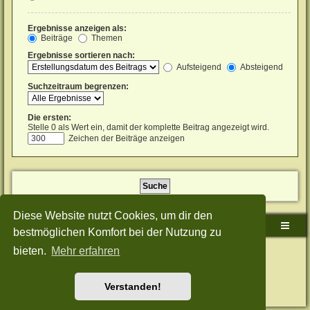
Ergebnisse anzeigen als:
Beiträge
Themen
Ergebnisse sortieren nach:
Aufsteigend
Absteigend
Suchzeitraum begrenzen:
Die ersten:
Stelle 0 als Wert ein, damit der komplette Beitrag angezeigt wird.
Zeichen der Beiträge anzeigen
Diese Website nutzt Cookies, um dir den
Sudden-Strike-Maps.de Hauptseite
Foren-Übersicht
bestmöglichen Komfort bei der Nutzung zu
bieten.
Mehr erfahren
Powered by
phpBB
® Forum Software © phpBB Limited
Deutsche Übersetzung durch
phpBB.de
Style: Green-Style-Split by Joyce&Luna
phpBB-Style-Design
Datenschutz
|
Nutzungsbedingungen
Verstanden!