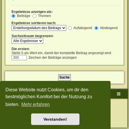
Ergebnisse anzeigen als:
Beiträge
Themen
Ergebnisse sortieren nach:
Aufsteigend
Absteigend
Suchzeitraum begrenzen:
Die ersten:
Stelle 0 als Wert ein, damit der komplette Beitrag angezeigt wird.
Zeichen der Beiträge anzeigen
Diese Website nutzt Cookies, um dir den
Sudden-Strike-Maps.de Hauptseite
Foren-Übersicht
bestmöglichen Komfort bei der Nutzung zu
bieten.
Mehr erfahren
Powered by
phpBB
® Forum Software © phpBB Limited
Deutsche Übersetzung durch
phpBB.de
Style: Green-Style-Split by Joyce&Luna
phpBB-Style-Design
Datenschutz
|
Nutzungsbedingungen
Verstanden!