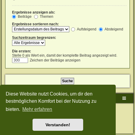
Ergebnisse anzeigen als:
Beiträge
Themen
Ergebnisse sortieren nach:
Aufsteigend
Absteigend
Suchzeitraum begrenzen:
Die ersten:
Stelle 0 als Wert ein, damit der komplette Beitrag angezeigt wird.
Zeichen der Beiträge anzeigen
Diese Website nutzt Cookies, um dir den
Sudden-Strike-Maps.de Hauptseite
Foren-Übersicht
bestmöglichen Komfort bei der Nutzung zu
bieten.
Mehr erfahren
Powered by
phpBB
® Forum Software © phpBB Limited
Deutsche Übersetzung durch
phpBB.de
Style: Green-Style-Split by Joyce&Luna
phpBB-Style-Design
Datenschutz
|
Nutzungsbedingungen
Verstanden!