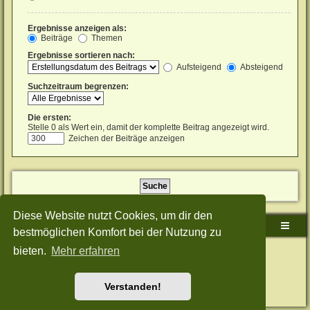
Ergebnisse anzeigen als:
Beiträge
Themen
Ergebnisse sortieren nach:
Aufsteigend
Absteigend
Suchzeitraum begrenzen:
Die ersten:
Stelle 0 als Wert ein, damit der komplette Beitrag angezeigt wird.
Zeichen der Beiträge anzeigen
Diese Website nutzt Cookies, um dir den
Sudden-Strike-Maps.de Hauptseite
Foren-Übersicht
bestmöglichen Komfort bei der Nutzung zu
bieten.
Mehr erfahren
Powered by
phpBB
® Forum Software © phpBB Limited
Deutsche Übersetzung durch
phpBB.de
Style: Green-Style-Split by Joyce&Luna
phpBB-Style-Design
Datenschutz
|
Nutzungsbedingungen
Verstanden!