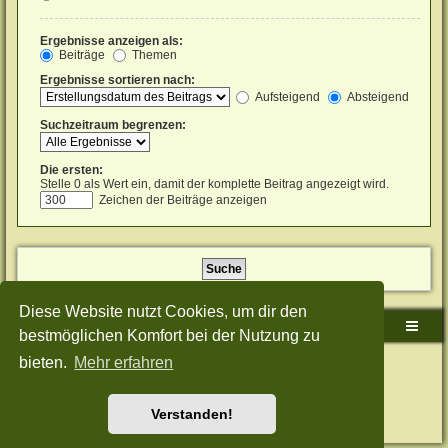
Ergebnisse anzeigen als:
Beiträge
Themen
Ergebnisse sortieren nach:
Aufsteigend
Absteigend
Suchzeitraum begrenzen:
Die ersten:
Stelle 0 als Wert ein, damit der komplette Beitrag angezeigt wird.
Zeichen der Beiträge anzeigen
Diese Website nutzt Cookies, um dir den
Sudden-Strike-Maps.de Hauptseite
Foren-Übersicht
bestmöglichen Komfort bei der Nutzung zu
bieten.
Mehr erfahren
Powered by
phpBB
® Forum Software © phpBB Limited
Deutsche Übersetzung durch
phpBB.de
Style: Green-Style-Split by Joyce&Luna
phpBB-Style-Design
Datenschutz
|
Nutzungsbedingungen
Verstanden!